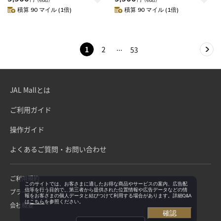
積算 90 マイル (1倍)
積算 90 マイル (1倍)
1
2
53
JAL Mallとは
ご利用ガイド
操作ガイド
よくあるご質問・お問い合わせ
ご利用規約
このサイトでは、お客さまに適したお得な商品やサービスの案内、広告配
信等を行う目的で、第三者から提供された位置情報や広告データなどの情
プライバシーポリシー
報をお客さまの個人データと結びつけて利用する場合があります。詳細Q&A
は
こちら
を参照ください。
会社概要
確認