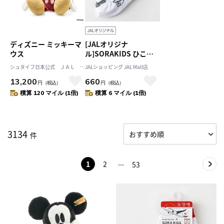
ディズニー ミッキーマ
[JALオリジナ
ウス
ル]SORAKIDS ひこう
きくつした
シュタイフ日本公式 ＪＡＬ M
JALショッピング JAL Mall店
ａｌｌ店
13,200
660
円
（税込）
円
（税込）
積算 120 マイル (1倍)
積算 6 マイル (1倍)
3134
件
1
2
53