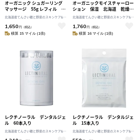
オーガニック シュガーリング
オーガニックモイスチャーロー
マッサージ 55g レフィル シ
ション 保湿 北海道 乾燥
ュガースクラブ 無添加 保
スキンケア 出産祝い
北海道産てんさい糖と野菜のスキンケア&ヘ
北海道産てんさい糖と野菜のスキンケア&ヘ
湿 北海道 天然成分 出産祝
ルスケア アビサル
ルスケア アビサル
1,650
1,760
い
円
（税込）
円
（税込）
積算 15 マイル (1倍)
積算 16 マイル (1倍)
レクチノーラル デンタルジェ
レクチノーラル デンタルジェ
ル 60本入り
ル 15本入り
北海道産てんさい糖と野菜のスキンケア&ヘ
北海道産てんさい糖と野菜のスキンケア&ヘ
ルスケア アビサル
ルスケア アビサル