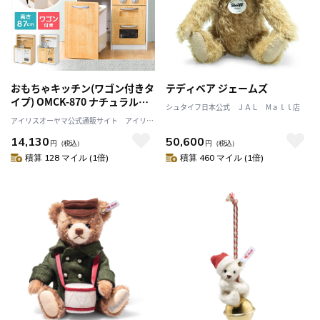
おもちゃキッチン(ワゴン付きタ
テディベア ジェームズ
イプ) OMCK-870 ナチュラル
シュタイフ日本公式 ＪＡＬ Mａｌｌ店
(NA)
アイリスオーヤマ公式通販サイト アイリス
プラザJAL Mall店
14,130
50,600
円
（税込）
円
（税込）
積算 128 マイル (1倍)
積算 460 マイル (1倍)