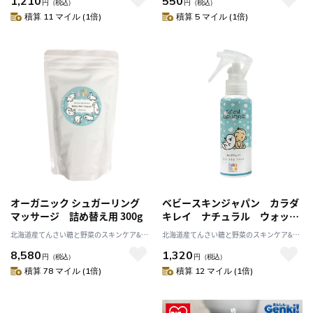
1,210
550
円
（税込）
円
（税込）
積算 11 マイル (1倍)
積算 5 マイル (1倍)
オーガニック シュガーリング
ベビースキンジャパン カラダ
マッサージ 詰め替え用 300g
キレイ ナチュラル ウォッシ
ュ＆モイスト
北海道産てんさい糖と野菜のスキンケア&ヘ
北海道産てんさい糖と野菜のスキンケア&ヘ
ルスケア アビサル
ルスケア アビサル
8,580
1,320
円
（税込）
円
（税込）
積算 78 マイル (1倍)
積算 12 マイル (1倍)