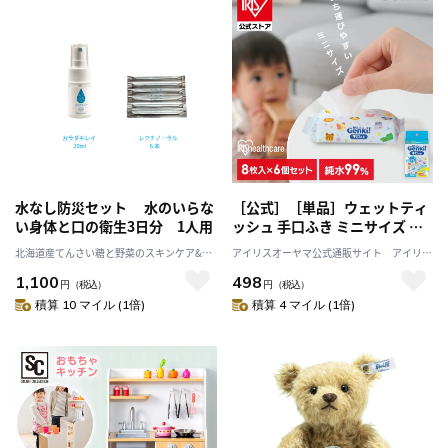
水なし防災セット 水のいらな
［公式］［単品］ウェットティ
い身体と口の衛生3日分 1人用
ッシュ 手口ふき ミニサイズ あ
んしん Genki！手口ふき ミニタ
北海道産てんさい糖と野菜のスキンケア&ヘ
アイリスオーヤマ公式通販サイト アイリス
イプ TFM68P アイリスオーヤマ
ルスケア アビサル
プラザJAL Mall店
1,100
498
円
（税込）
円
（税込）
積算 10 マイル (1倍)
積算 4 マイル (1倍)