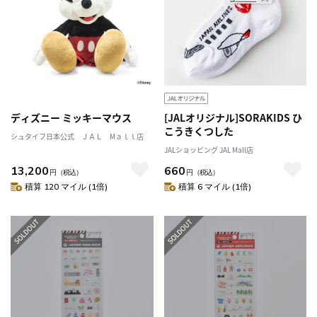
ディズニー ミッキーマウス
[JALオリジナル]SORAKIDS ひ
こうきくつした
シュタイフ日本公式 ＪＡＬ Mａｌｌ店
JALショッピング JAL Mall店
13,200
660
円
（税込）
円
（税込）
積算 120 マイル (1倍)
積算 6 マイル (1倍)