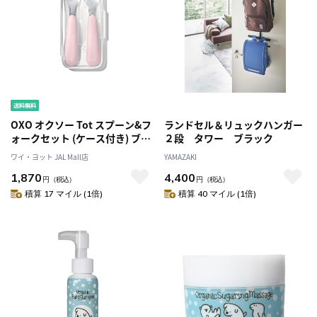
OXO オクソー Tot スプーン&フ
ランドセル＆リュックハンガー
ォークセット (ケース付き) ブロ
２段 タワー ブラック
ッサム 61165200
ワイ・ヨット JAL Mall店
YAMAZAKI
1,870
4,400
円
（税込）
円
（税込）
積算 17 マイル (1倍)
積算 40 マイル (1倍)