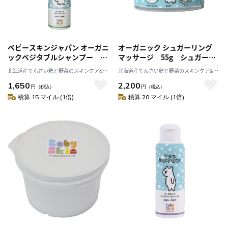
ベビースキンジャパン オーガニ
オーガニック シュガーリング
ックベジタブルシャンプー ノ
マッサージ 55g シュガース
ンシリコン パラベンフリー
クラブ 無添加 保湿 北海
北海道産てんさい糖と野菜のスキンケア&ヘ
北海道産てんさい糖と野菜のスキンケア&ヘ
出産祝い
道 天然成分 出産祝い
ルスケア アビサル
ルスケア アビサル
1,650
2,200
円
（税込）
円
（税込）
積算 15 マイル (1倍)
積算 20 マイル (1倍)