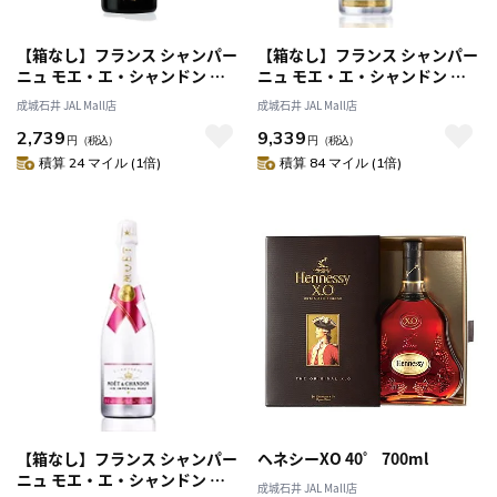
【箱なし】フランス シャンパー
【箱なし】フランス シャンパー
ニュ モエ・エ・シャンドン ロ
ニュ モエ・エ・シャンドン ア
ゼ アンペリアル 200ml | MHD
イスアンペリアル 750ml | MHD
成城石井 JAL Mall店
成城石井 JAL Mall店
正規輸入品
正規輸入品
2,739
9,339
円
（税込）
円
（税込）
積算 24 マイル (1倍)
積算 84 マイル (1倍)
【箱なし】フランス シャンパー
ヘネシーXO 40゜ 700ml
ニュ モエ・エ・シャンドン ア
成城石井 JAL Mall店