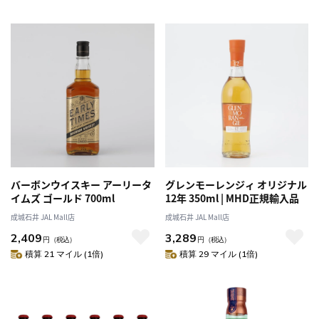
バーボンウイスキー アーリータ
グレンモーレンジィ オリジナル
イムズ ゴールド 700ml
12年 350ml | MHD正規輸入品
成城石井 JAL Mall店
成城石井 JAL Mall店
2,409
3,289
円
（税込）
円
（税込）
積算 21 マイル (1倍)
積算 29 マイル (1倍)