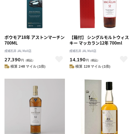
ボウモア18年 アストンマーチン
【箱付】 シングルモルトウィス
700ML
キー マッカラン12年 700ml
成城石井 JAL Mall店
成城石井 JAL Mall店
27,390
14,190
円
（税込）
円
（税込）
積算 248 マイル (1倍)
積算 128 マイル (1倍)