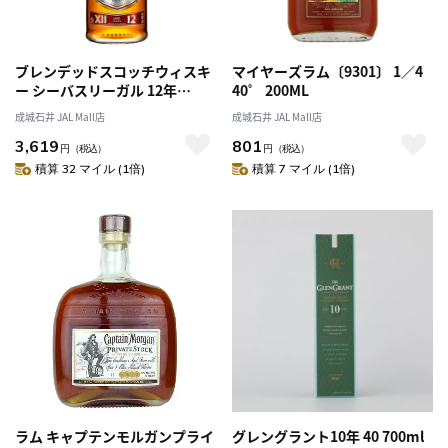
ブレンデッドスコッチウィスキ
マイヤーズラム〔9301〕 1／4
ー シーバスリーガル 12年
40゜ 200ML
1000ml | ペルノ・リカール正規
成城石井 JAL Mall店
成城石井 JAL Mall店
輸入品〔0323〕
3,619
801
円
（税込）
円
（税込）
積算 32 マイル (1倍)
積算 7 マイル (1倍)
ラム キャプテンモルガンプライ
グレングラント10年 40 700ml