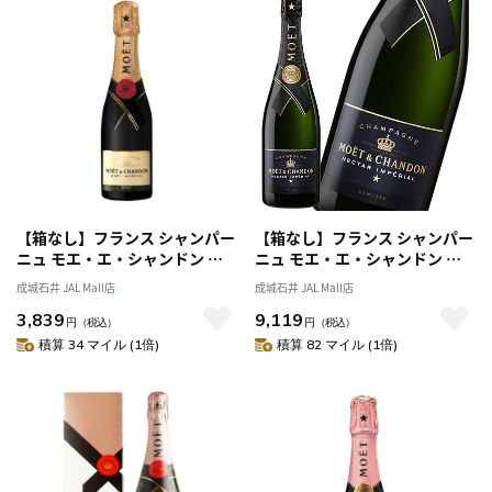
【箱なし】フランス シャンパー
【箱なし】フランス シャンパー
ニュ モエ・エ・シャンドン ブ
ニュ モエ・エ・シャンドン ネ
リュット 【ハーフ】 375ml |
クター アンペリアル 750ml |
成城石井 JAL Mall店
成城石井 JAL Mall店
MHD正規輸入品
MHD正規輸入品
3,839
9,119
円
（税込）
円
（税込）
積算 34 マイル (1倍)
積算 82 マイル (1倍)