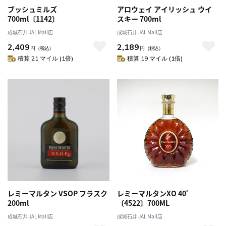
ブッシュミルズ
アロウェイ アイリッシュ ウイ
700ml〔1142〕
スキー 700ml
成城石井 JAL Mall店
成城石井 JAL Mall店
2,409
2,189
円
（税込）
円
（税込）
積算 21 マイル (1倍)
積算 19 マイル (1倍)
レミーマルタン VSOP フラスク
レミーマルタンXO 40゜
200ml
〔4522〕700ML
成城石井 JAL Mall店
成城石井 JAL Mall店