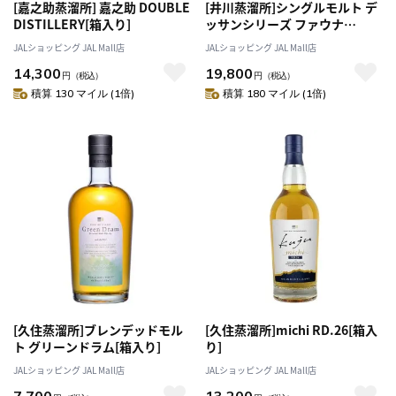
[嘉之助蒸溜所] 嘉之助 DOUBLE
[井川蒸溜所]シングルモルト デ
DISTILLERY[箱入り]
ッサンシリーズ ファウナ
2025[箱入り]
JALショッピング JAL Mall店
JALショッピング JAL Mall店
14,300
19,800
円
（税込）
円
（税込）
積算 130 マイル (1倍)
積算 180 マイル (1倍)
[久住蒸溜所]ブレンデッドモル
[久住蒸溜所]michi RD.26[箱入
ト グリーンドラム[箱入り]
り]
JALショッピング JAL Mall店
JALショッピング JAL Mall店
7,700
13,200