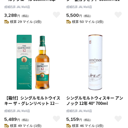
入 K-IS5
成城石井 JAL Mall店
成城石井 JAL Mall店
3,288
5,500
円
（税込）
円
（税込）
積算 29 マイル (1倍)
積算 50 マイル (1倍)
【箱付】シングルモルトウイス
シングルモルトウィスキー アン
キー ザ・グレンリベット 12年
ノック 12年 40° 700ml
700ml | ペルノ・リカール正規
成城石井 JAL Mall店
成城石井 JAL Mall店
輸入品〔0170〕
5,489
5,159
円
（税込）
円
（税込）
積算 49 マイル (1倍)
積算 46 マイル (1倍)