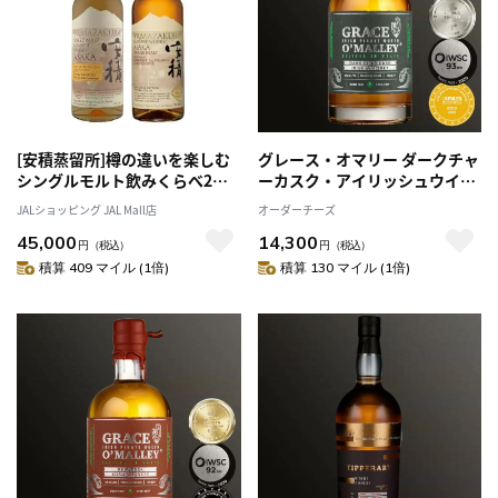
[安積蒸留所]樽の違いを楽しむ
グレース・オマリー ダークチャ
シングルモルト飲みくらべ2本
ーカスク・アイリッシュウイス
セット
キー 700ml
JALショッピング JAL Mall店
オーダーチーズ
45,000
14,300
円
（税込）
円
（税込）
積算 409 マイル (1倍)
積算 130 マイル (1倍)