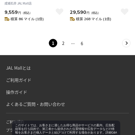
イスアンペリアル ロゼ 750ml |
成城石井 JAL Mall店
MHD正規輸入品
9,559
29,590
円
（税込）
円
（税込）
積算 86 マイル (1倍)
積算 268 マイル (1倍)
1
2
6
JAL Mallとは
ご利用ガイド
操作ガイド
よくあるご質問・お問い合わせ
ご利用規約
このサイトでは、お客さまに適したお得な商品やサービスの案内、広告配
信等を行う目的で、第三者から提供された位置情報や広告データなどの情
プライバシーポリシー
報をお客さまの個人データと結びつけて利用する場合があります。詳細Q&A