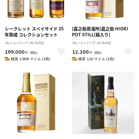
シークレット スペイサイド 25
[嘉之助蒸溜所]嘉之助 HIOKI
年熟成 コレクションセット
POT STILL[箱入り]
JALショッピング JAL Mall店
JALショッピング JAL Mall店
199,000
12,100
円
（税込）
円
（税込）
積算 1,809 マイル (1倍)
積算 110 マイル (1倍)