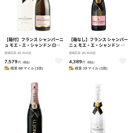
【箱付】フランス シャンパーニ
【箱なし】フランス シャンパー
ュ モエ・エ・シャンドン ロゼ
ニュ モエ・エ・シャンドン ロ
750ml | MHD正規輸入品
ゼ【ハーフ】 375ml | MHD正規
成城石井 JAL Mall店
成城石井 JAL Mall店
輸入品
7,579
4,389
円
（税込）
円
（税込）
積算 68 マイル (1倍)
積算 39 マイル (1倍)