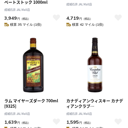
ベートストック 1000ml
成城石井 JAL Mall店
成城石井 JAL Mall店
3,949
4,719
円
（税込）
円
（税込）
積算 35 マイル (1倍)
積算 42 マイル (1倍)
ラム マイヤーズダーク 700ml
カナディアンウィスキー カナデ
[9325]
ィアンクラブ
700ml(080686816072)
成城石井 JAL Mall店
成城石井 JAL Mall店
1,639
1,595
円
（税込）
円
（税込）