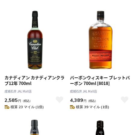
カナディアン カナディアンクラ
バーボンウィスキー ブレットバ
ブ12年 700ml
ーボン 700ml [8018]
成城石井 JAL Mall店
成城石井 JAL Mall店
2,585
4,389
円
（税込）
円
（税込）
積算 23 マイル (1倍)
積算 39 マイル (1倍)