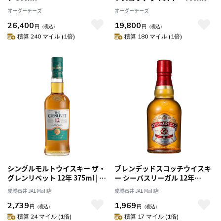
オーダーチーズ
オーダーチーズ
26,400
19,800
円
（税込）
円
（税込）
積算 240 マイル (1倍)
積算 180 マイル (1倍)
シングルモルトウイスキー ザ・
ブレンデッドスコッチウイスキ
グレンリベット 12年 375ml | ペ
ー シーバスリーガル 12年
ルノ・リカール正規輸入品
350ml | ペルノ・リカール正規
成城石井 JAL Mall店
成城石井 JAL Mall店
輸入品
2,739
1,969
円
（税込）
円
（税込）
積算 24 マイル (1倍)
積算 17 マイル (1倍)