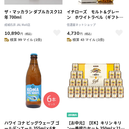
ザ・マッカラン ダブルカスク12
イチローズ モルト＆グレー
年 700ml
ン ホワイトラベル（ギフトボ
ックス付き）
成城石井 JAL Mall店
信濃屋ネットショップ
10,890
4,730
円
（税込）
円
（税込）
積算 99 マイル (1倍)
積算 43 マイル (1倍)
ハワイ コナ ビッグウェーブ ゴ
【お中元】【EK】キリン キリ
ールデンエール 355ml×6本
ン一番搾りセット 350ml×21缶