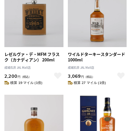
レゼルヴァ・デ・MFM フラス
ワイルドターキースタンダード
ク（カナディアン） 200ml
1000ml
成城石井 JAL Mall店
成城石井 JAL Mall店
2,200
3,069
円
（税込）
円
（税込）
積算 19 マイル (1倍)
積算 27 マイル (1倍)