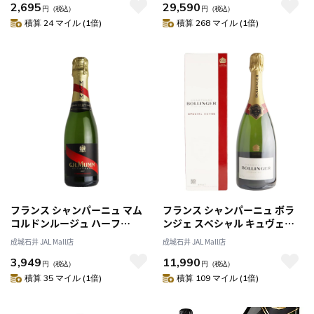
2,695
29,590
円
（税込）
円
（税込）
積算 24 マイル (1倍)
積算 268 マイル (1倍)
フランス シャンパーニュ マム
フランス シャンパーニュ ボラ
コルドンルージュ ハーフ
ンジェ スペシャル キュヴェ
375ml | ペルノ・リカール正規
750ml
成城石井 JAL Mall店
成城石井 JAL Mall店
輸入品 [0084]
3,949
11,990
円
（税込）
円
（税込）
積算 35 マイル (1倍)
積算 109 マイル (1倍)