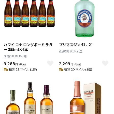
ハワイ コナ ロングボード ラガ
プリマスジン 41．2゜
ー 355ml×6本
成城石井 JAL Mall店
成城石井 JAL Mall店
3,288
2,299
円
（税込）
円
（税込）
積算 29 マイル (1倍)
積算 20 マイル (1倍)