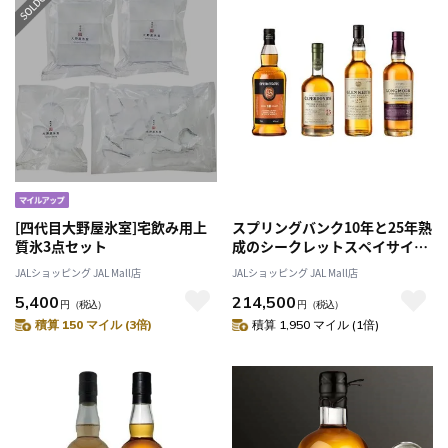
[四代目大野屋氷室]宅飲み用上
スプリングバンク10年と25年熟
質氷3点セット
成のシークレットスペイサイド
コレクション
JALショッピング JAL Mall店
JALショッピング JAL Mall店
5,400
214,500
円
（税込）
円
（税込）
積算 150 マイル (3倍)
積算 1,950 マイル (1倍)