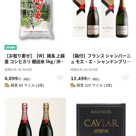
【お取り寄せ】【W】諸長 上越
【箱付】フランス シャンパーニ
産 コシヒカリ 棚田米 5kg / 沖
ュ モエ・エ・シャンドンブリュ
縄・離島配送不可
ット＆ロゼ 750ml×2本 | MHD
成城石井 JAL Mall店
成城石井 JAL Mall店
正規輸入品
6,899
13,499
円
（税込）
円
（税込）
積算 63 マイル (1倍)
積算 122 マイル (1倍)