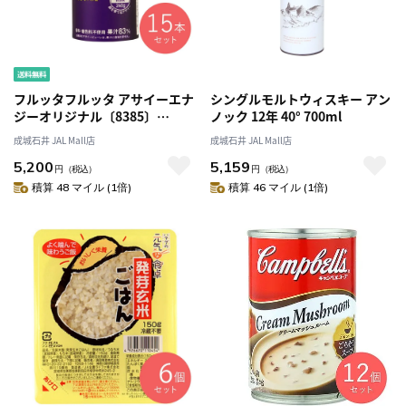
フルッタフルッタ アサイーエナ
シングルモルトウィスキー アン
ジーオリジナル〔8385〕
ノック 12年 40° 700ml
195g×15本
成城石井 JAL Mall店
成城石井 JAL Mall店
5,200
5,159
円
（税込）
円
（税込）
積算 48 マイル (1倍)
積算 46 マイル (1倍)