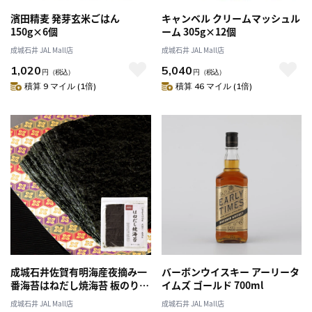
濱田精麦 発芽玄米ごはん
キャンベル クリームマッシュル
150g×6個
ーム 305g×12個
成城石井 JAL Mall店
成城石井 JAL Mall店
1,020
5,040
円
（税込）
円
（税込）
積算 9 マイル (1倍)
積算 46 マイル (1倍)
成城石井佐賀有明海産夜摘み一
バーボンウイスキー アーリータ
番海苔はねだし焼海苔 板のり10
イムズ ゴールド 700ml
枚
成城石井 JAL Mall店
成城石井 JAL Mall店