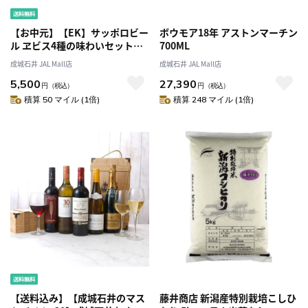
【お中元】【EK】サッポロビー
ボウモア18年 アストンマーチン
ル ヱビス4種の味わいセット
700ML
350ml×20缶入 YNF5DT
成城石井 JAL Mall店
成城石井 JAL Mall店
5,500
27,390
円
（税込）
円
（税込）
積算 50 マイル (1倍)
積算 248 マイル (1倍)
【送料込み】【成城石井のマス
藤井商店 新潟産特別栽培こしひ