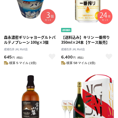
森永濃密ギリシャヨーグルトパ
【送料込み】キリン 一番搾り
ルテノプレーン 100g×3個
350ml×24本【ケース販売】
成城石井 JAL Mall店
成城石井 JAL Mall店
645
6,400
円
（税込）
円
（税込）
積算 5 マイル (1倍)
積算 58 マイル (1倍)