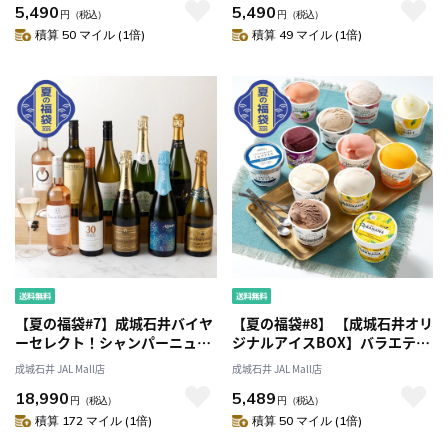
5,490
5,490
円
（税込）
円
（税込）
積算 50 マイル (1倍)
積算 49 マイル (1倍)
【夏の福袋#7】成城石井バイヤ
【夏の福袋#8】 【成城石井オリ
ーセレクト！シャンパーニュ1
ジナルアイスBOX】バラエティ
本入り！夏におすすめの白・ロ
アソート 10種12個セット
成城石井 JAL Mall店
成城石井 JAL Mall店
ゼ・スパークリングワイン10本
18,990
5,489
セット
円
（税込）
円
（税込）
積算 172 マイル (1倍)
積算 50 マイル (1倍)