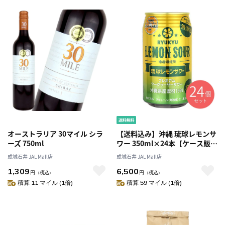
オーストラリア 30マイル シラ
【送料込み】沖縄 琉球レモンサ
ーズ 750ml
ワー 350ml×24本【ケース販
売】
成城石井 JAL Mall店
成城石井 JAL Mall店
1,309
6,500
円
（税込）
円
（税込）
積算 11 マイル (1倍)
積算 59 マイル (1倍)