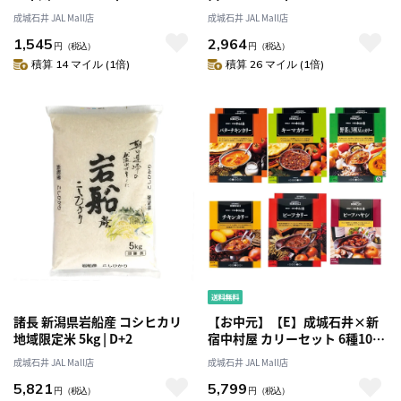
成城石井 JAL Mall店
成城石井 JAL Mall店
1,545
2,964
円
（税込）
円
（税込）
積算 14 マイル (1倍)
積算 26 マイル (1倍)
諸長 新潟県岩船産 コシヒカリ
【お中元】【E】成城石井×新
地域限定米 5kg | D+2
宿中村屋 カリーセット 6種10個
入
成城石井 JAL Mall店
成城石井 JAL Mall店
5,821
5,799
円
（税込）
円
（税込）