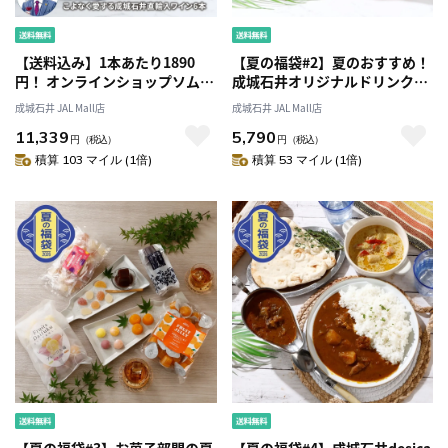
【送料込み】1本あたり1890
【夏の福袋#2】夏のおすすめ！
円！ オンラインショップソムリ
成城石井オリジナルドリンクセ
エが個人的に大好きな成城石井
ット
成城石井 JAL Mall店
成城石井 JAL Mall店
直輸入赤白ワイン 6本セット
11,339
5,790
【成城石井のマストバイ！】
円
（税込）
円
（税込）
積算 103 マイル (1倍)
積算 53 マイル (1倍)
【夏の福袋#3】お菓子部門の夏
【夏の福袋#4】成城石井desica