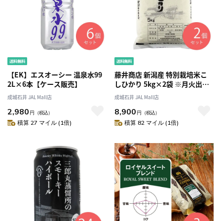
【EK】エスオーシー 温泉水99
藤井商店 新潟産 特別栽培米こ
2L×6本【ケース販売】
しひかり 5kg×2袋 ※月火出荷
なし
成城石井 JAL Mall店
成城石井 JAL Mall店
2,980
8,900
円
（税込）
円
（税込）
積算 27 マイル (1倍)
積算 82 マイル (1倍)