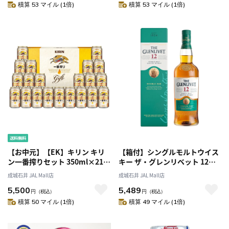
積算 53 マイル (1倍)
積算 53 マイル (1倍)
【お中元】【EK】キリン キリ
【箱付】シングルモルトウイス
ン一番搾りセット 350ml×21缶
キー ザ・グレンリベット 12年
入 K-IS5
700ml | ペルノ・リカール正規
成城石井 JAL Mall店
成城石井 JAL Mall店
輸入品〔0170〕
5,500
5,489
円
（税込）
円
（税込）
積算 50 マイル (1倍)
積算 49 マイル (1倍)