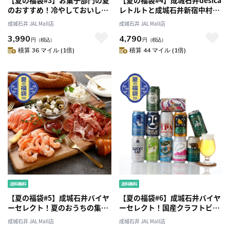
のおすすめ！冷やしておいしい
レトルトと成城石井新宿中村屋
スイーツセット | D+2
カリー食べくらべセット
成城石井 JAL Mall店
成城石井 JAL Mall店
3,990
4,790
円
（税込）
円
（税込）
積算 36 マイル (1倍)
積算 44 マイル (1倍)
【夏の福袋#5】成城石井バイヤ
【夏の福袋#6】成城石井バイヤ
ーセレクト！夏のおうちの集ま
ーセレクト！国産クラフトビー
りに！おすすめオードブルセッ
ル【缶】飲み比べ12本セット
成城石井 JAL Mall店
成城石井 JAL Mall店
ト | D+2