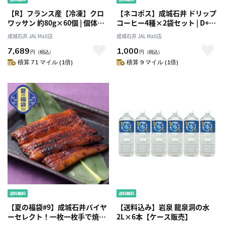
【R】フランス産【冷凍】クロ
【ネコポス】成城石井 ドリップ
ワッサン 約80g×60個 | 個体差
コーヒー4種×2袋セット | D+2 |
があるため数量は目安です
他商品との同時購入不可
成城石井 JAL Mall店
成城石井 JAL Mall店
7,689
1,000
円
（税込）
円
（税込）
積算 71 マイル (1倍)
積算 9 マイル (1倍)
【夏の福袋#9】成城石井バイヤ
【送料込み】岩泉 龍泉洞の水
ーセレクト！一枚一枚手で焼き
2L×6本【ケース販売】