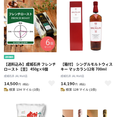
【送料込み】成城石井 フレンチ
【箱付】 シングルモルトウィス
ロースト【豆】 450g×6個
キー マッカラン12年 700ml
成城石井 JAL Mall店
成城石井 JAL Mall店
14,500
14,190
円
（税込）
円
（税込）
積算 134 マイル (1倍)
積算 128 マイル (1倍)