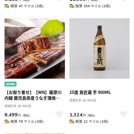
積算 47 マイル (1倍)
積算 154 マイル (1倍)
【お取り寄せ】【WN】薩摩川
25度 貴匠蔵 芋 900ML
内鰻 鹿児島県産うなぎ蒲焼
成城石井 JAL Mall店
136g×3尾セット
成城石井 JAL Mall店
8,499
1,324
円
（税込）
円
（税込）
積算 78 マイル (1倍)
積算 12 マイル (1倍)