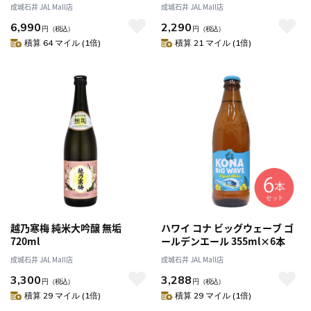
上げた 国産うなぎ蒲焼 3食分
成城石井 JAL Mall店
成城石井 JAL Mall店
セット
6,990
2,290
円
（税込）
円
（税込）
積算 64 マイル (1倍)
積算 21 マイル (1倍)
越乃寒梅 純米大吟醸 無垢
ハワイ コナ ビッグウェーブ ゴ
720ml
ールデンエール 355ml×6本
成城石井 JAL Mall店
成城石井 JAL Mall店
3,300
3,288
円
（税込）
円
（税込）
積算 29 マイル (1倍)
積算 29 マイル (1倍)