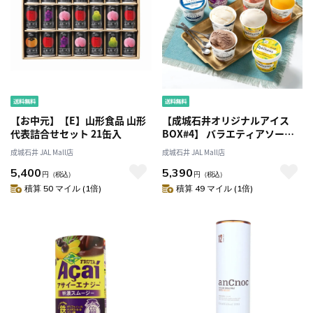
【お中元】【E】山形食品 山形
【成城石井オリジナルアイス
代表詰合せセット 21缶入
BOX#4】 バラエティアソート
10種12個セット プレゼント ギ
成城石井 JAL Mall店
成城石井 JAL Mall店
フト スイーツ 贈答用 人気 詰め
5,400
5,390
合わせ マストバイ
円
（税込）
円
（税込）
積算 50 マイル (1倍)
積算 49 マイル (1倍)