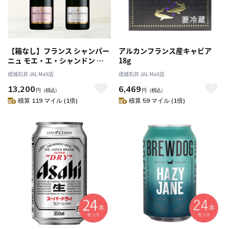
【箱なし】フランス シャンパー
アルカンフランス産キャビア
ニュ モエ・エ・シャンドン ブ
18g
リュット&ロゼ 750ml×2本 |
成城石井 JAL Mall店
成城石井 JAL Mall店
MHD正規輸入品
13,200
6,469
円
（税込）
円
（税込）
積算 119 マイル (1倍)
積算 59 マイル (1倍)