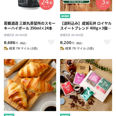
若鶴酒造 三郎丸蒸留所のスモー
【送料込み】成城石井 ロイヤル
キーハイボール 350ml×24本
スイートブレンド 400g×3個
【豆】
成城石井 JAL Mall店
成城石井 JAL Mall店
8,686
8,200
円
（税込）
円
（税込）
積算 78 マイル (1倍)
積算 75 マイル (1倍)