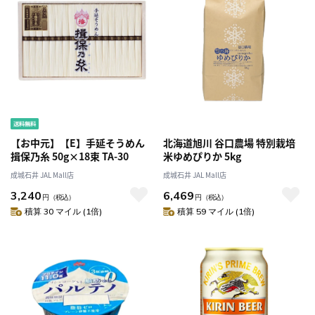
【お中元】【E】手延そうめん
北海道旭川 谷口農場 特別栽培
揖保乃糸 50g×18束 TA-30
米ゆめぴりか 5kg
成城石井 JAL Mall店
成城石井 JAL Mall店
3,240
6,469
円
（税込）
円
（税込）
積算 30 マイル (1倍)
積算 59 マイル (1倍)