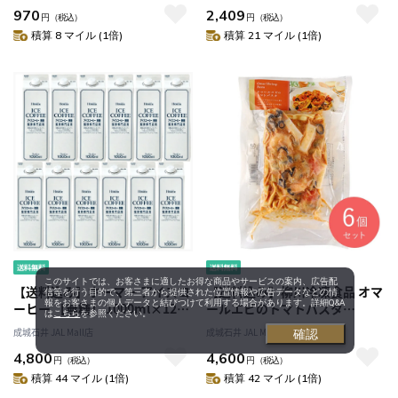
970
2,409
円
（税込）
円
（税込）
積算 8 マイル (1倍)
積算 21 マイル (1倍)
このサイトでは、お客さまに適したお得な商品やサービスの案内、広告配
【送料込み】ホーマー アイスコ
【送料込み】柳川冷凍食品 オマ
信等を行う目的で、第三者から提供された位置情報や広告データなどの情
報をお客さまの個人データと結びつけて利用する場合があります。詳細Q&A
ーヒー 【無糖】 1000ml×12本
ールエビのトマトパスタ
は
こちら
を参照ください。
【ケース販売】
320g×6個
成城石井 JAL Mall店
成城石井 JAL Mall店
確認
4,800
4,600
円
（税込）
円
（税込）
積算 44 マイル (1倍)
積算 42 マイル (1倍)