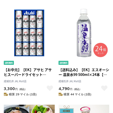
【お中元】【EK】アサヒ アサ
【送料込み】【EK】エスオーシ
ヒスーパードライセット
ー 温泉水99 500ml×24本【ケ
350ml×10缶・500ml×2缶入
ース販売】
成城石井 JAL Mall店
成城石井 JAL Mall店
AS-3N
3,300
4,790
円
（税込）
円
（税込）
積算 29 マイル (1倍)
積算 44 マイル (1倍)