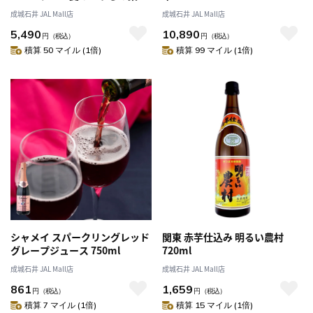
りに！おすすめオードブルセッ
成城石井 JAL Mall店
成城石井 JAL Mall店
ト | D+2
5,490
10,890
円
（税込）
円
（税込）
積算 50 マイル (1倍)
積算 99 マイル (1倍)
シャメイ スパークリングレッド
関東 赤芋仕込み 明るい農村
グレープジュース 750ml
720ml
成城石井 JAL Mall店
成城石井 JAL Mall店
861
1,659
円
（税込）
円
（税込）
積算 7 マイル (1倍)
積算 15 マイル (1倍)