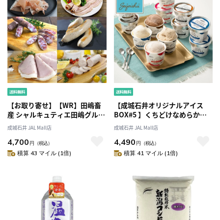
【お取り寄せ】【WR】田嶋畜
【成城石井オリジナルアイス
産 シャルキュティエ田嶋グルメ
BOX#5 】くちどけなめらかシ
セットC お中元 夏ギフト
リーズ 4種12個セット プレゼン
成城石井 JAL Mall店
成城石井 JAL Mall店
ト ギフト スイーツ 贈答用 人気
4,700
4,490
詰め合わせ
円
（税込）
円
（税込）
積算 43 マイル (1倍)
積算 41 マイル (1倍)