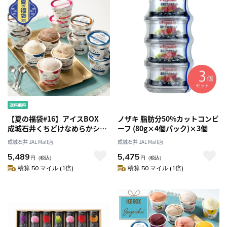
【夏の福袋#16】アイスBOX
ノザキ 脂肪分50%カットコンビ
成城石井くちどけなめらかシリ
ーフ (80g×4個パック)×3個
ーズ 4種12個セット
成城石井 JAL Mall店
成城石井 JAL Mall店
5,489
5,475
円
（税込）
円
（税込）
積算 50 マイル (1倍)
積算 50 マイル (1倍)