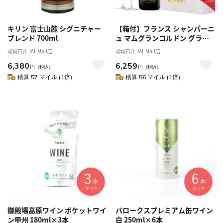
キリン 富士山麓 シグニチャー
【箱付】フランス シャンパーニ
ブレンド 700ml
ュ マムグランコルドン グラス2
脚セット 750ml | ペルノ・リカ
成城石井 JAL Mall店
成城石井 JAL Mall店
ール正規輸入品
6,380
6,259
円
（税込）
円
（税込）
積算 57 マイル (1倍)
積算 56 マイル (1倍)
御殿場高原ワイン ポケットワイ
バロークスプレミアム缶ワイン
ン甲州 180ml×3本
白 250ml×6本