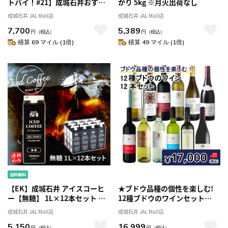
トバイ！#21】成城石井おすす
かり 5kg ※月火出荷なし
め！人気ワイン 赤・白・スパー
成城石井 JAL Mall店
成城石井 JAL Mall店
クリング5本セット 飲み比べ 詰
7,700
5,389
め合わせ デイリー
円
（税込）
円
（税込）
積算 69 マイル (1倍)
積算 49 マイル (1倍)
【EK】成城石井 アイスコーヒ
★ブドウ品種の個性を楽しむ!
ー【無糖】 1L×12本セット ギ
12種ブドウのワインセット
フト お取り寄せ 紙パック 業務
750ml×12本 【DB】
成城石井 JAL Mall店
成城石井 JAL Mall店
用【ケース販売】
5,150
16,999
円
（税込）
円
（税込）