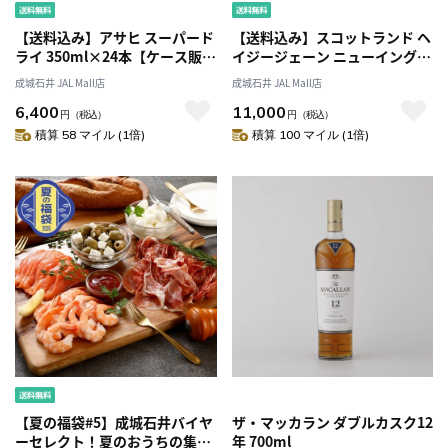
【送料込み】アサヒ スーパード
【送料込み】スコットランド ヘ
ライ 350ml×24本【ケース販
イジージェーン ニューイングラ
売】
ンドIPA 缶 330ml×24本
成城石井 JAL Mall店
成城石井 JAL Mall店
6,400
11,000
円
（税込）
円
（税込）
積算 58 マイル (1倍)
積算 100 マイル (1倍)
【夏の福袋#5】成城石井バイヤ
ザ・マッカラン ダブルカスク12
ーセレクト！夏のおうちの集ま
年 700ml