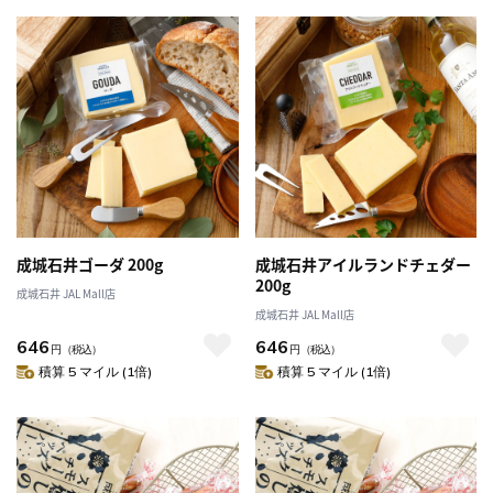
成城石井ゴーダ 200g
成城石井アイルランドチェダー
200g
成城石井 JAL Mall店
成城石井 JAL Mall店
646
646
円
（税込）
円
（税込）
積算 5 マイル (1倍)
積算 5 マイル (1倍)