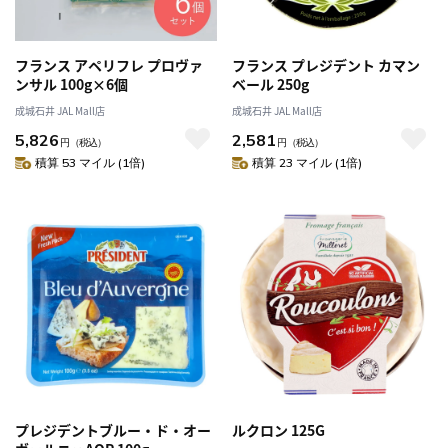
フランス アペリフレ プロヴァ
フランス プレジデント カマン
ンサル 100g×6個
ベール 250g
成城石井 JAL Mall店
成城石井 JAL Mall店
5,826
2,581
円
（税込）
円
（税込）
積算 53 マイル (1倍)
積算 23 マイル (1倍)
プレジデントブルー・ド・オー
ルクロン 125G