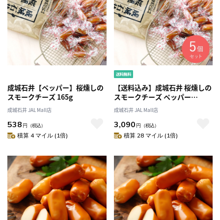
成城石井【ペッパー】桜燻しの
【送料込み】成城石井 桜燻しの
スモークチーズ 165g
スモークチーズ ペッパー
165g×5個
成城石井 JAL Mall店
成城石井 JAL Mall店
538
3,090
円
（税込）
円
（税込）
積算 4 マイル (1倍)
積算 28 マイル (1倍)