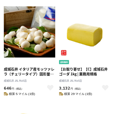
成城石井 イタリア産モッツァレ
【お取り寄せ】【C】成城石井
ラ（チェリータイプ）固形量
ゴーダ 1kg | 業務用規格
150g
成城石井 JAL Mall店
成城石井 JAL Mall店
646
3,132
円
（税込）
円
（税込）
積算 5 マイル (1倍)
積算 29 マイル (1倍)