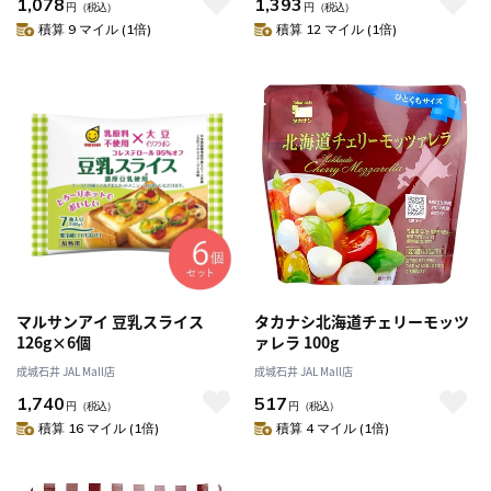
1,078
1,393
円
（税込）
円
（税込）
積算 9 マイル (1倍)
積算 12 マイル (1倍)
マルサンアイ 豆乳スライス
タカナシ北海道チェリーモッツ
126g×6個
ァレラ 100g
成城石井 JAL Mall店
成城石井 JAL Mall店
1,740
517
円
（税込）
円
（税込）
積算 16 マイル (1倍)
積算 4 マイル (1倍)