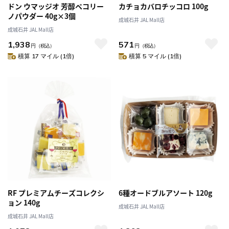
ドン ウマッジオ 芳醇ペコリー
カチョカバロチッコロ 100g
ノパウダー 40g×3個
成城石井 JAL Mall店
成城石井 JAL Mall店
1,938
571
円
（税込）
円
（税込）
積算 17 マイル (1倍)
積算 5 マイル (1倍)
RF プレミアムチーズコレクシ
6種オードブルアソート 120g
ョン 140g
成城石井 JAL Mall店
成城石井 JAL Mall店