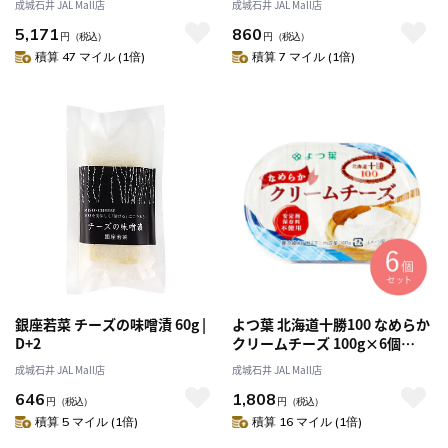
成城石井 JAL Mall店
成城石井 JAL Mall店
5,171
860
円
（税込）
円
（税込）
積算 47 マイル (1倍)
積算 7 マイル (1倍)
銀座若菜 チーズの味噌漬 60g |
よつ葉 北海道十勝100 なめらか
D+2
クリームチーズ 100g×6個
〔6325〕
成城石井 JAL Mall店
成城石井 JAL Mall店
646
1,808
円
（税込）
円
（税込）
積算 5 マイル (1倍)
積算 16 マイル (1倍)