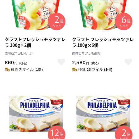
クラフトフレッシュモッツァレ
クラフト フレッシュモッツァレ
ラ 100g×2個
ラ 100g×6個
成城石井 JAL Mall店
成城石井 JAL Mall店
860
2,580
円
（税込）
円
（税込）
積算 7 マイル (1倍)
積算 23 マイル (1倍)