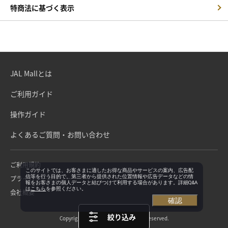
特商法に基づく表示
JAL Mallとは
ご利用ガイド
操作ガイド
よくあるご質問・お問い合わせ
ご利用規約
このサイトでは、お客さまに適したお得な商品やサービスの案内、広告配
信等を行う目的で、第三者から提供された位置情報や広告データなどの情
プライバシーポリシー
報をお客さまの個人データと結びつけて利用する場合があります。詳細Q&A
は
こちら
を参照ください。
会社概要
確認
絞り込み
Copyright©Japan Airlines. All rights reserved.