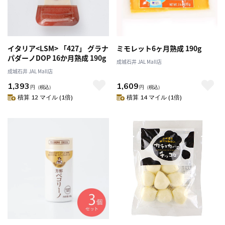
イタリア<LSM> 「427」 グラナ
ミモレット6ヶ月熟成 190g
パダーノDOP 16か月熟成 190g
成城石井 JAL Mall店
成城石井 JAL Mall店
1,393
1,609
円
（税込）
円
（税込）
積算 12 マイル (1倍)
積算 14 マイル (1倍)