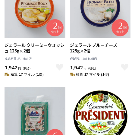
ジェラール クリーミーウォッシ
ジェラール ブルーチーズ
ュ 125g×2個
125g×2個
成城石井 JAL Mall店
成城石井 JAL Mall店
1,942
1,942
円
（税込）
円
（税込）
積算 17 マイル (1倍)
積算 17 マイル (1倍)