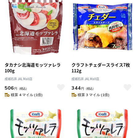
タカナシ北海道モッツァレラ
クラフトチェダースライス7枚
100g
112g
成城石井 JAL Mall店
成城石井 JAL Mall店
506
344
円
（税込）
円
（税込）
積算 4 マイル (1倍)
積算 3 マイル (1倍)