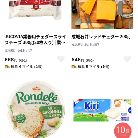
JUCOVIA業務用チェダースライ
成城石井レッドチェダー 200g
スチーズ 300g(20枚入り) | 業務
成城石井 JAL Mall店
用規格
成城石井 JAL Mall店
668
646
円
（税込）
円
（税込）
積算 6 マイル (1倍)
積算 5 マイル (1倍)