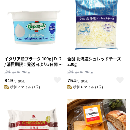
イタリア産ブラータ 100g | D+2
全酪 北海道シュレッドチーズ
/ 消費期限：発送日より3日間 |
230g
沖縄・離島配送不可
成城石井 JAL Mall店
成城石井 JAL Mall店
819
754
円
（税込）
円
（税込）
積算 7 マイル (1倍)
積算 6 マイル (1倍)