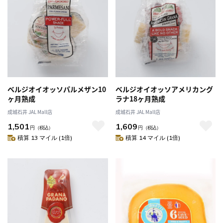
ベルジオイオッソパルメザン10
ベルジオイオッソアメリカング
ヶ月熟成
ラナ18ヶ月熟成
成城石井 JAL Mall店
成城石井 JAL Mall店
1,501
1,609
円
（税込）
円
（税込）
積算 13 マイル (1倍)
積算 14 マイル (1倍)