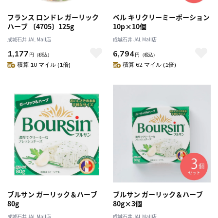
フランス ロンドレ ガーリック
ベル キリクリーミーポーション
ハーブ 〔4705〕125g
10p×10個
成城石井 JAL Mall店
成城石井 JAL Mall店
1,177
6,794
円
（税込）
円
（税込）
積算 10 マイル (1倍)
積算 62 マイル (1倍)
ブルサン ガーリック＆ハーブ
ブルサン ガーリック＆ハーブ
80g
80g×3個
成城石井 JAL Mall店
成城石井 JAL Mall店