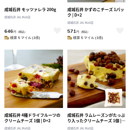
成城石井 モッツァレラ 200g
成城石井 かずのこチーズ 1パッ
ク | D+2
成城石井 JAL Mall店
成城石井 JAL Mall店
646
571
円
（税込）
円
（税込）
積算 5 マイル (1倍)
積算 5 マイル (1倍)
成城石井 4種ドライフルーツの
成城石井 ラムレーズンがたっぷ
クリームチーズ 1個 | D+2
り入ったクリームチーズ 1個 |
D+2
成城石井 JAL Mall店
成城石井 JAL Mall店