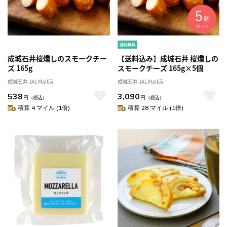
成城石井桜燻しのスモークチー
【送料込み】成城石井 桜燻しの
ズ 165g
スモークチーズ 165g×5個
成城石井 JAL Mall店
成城石井 JAL Mall店
538
3,090
円
（税込）
円
（税込）
積算 4 マイル (1倍)
積算 28 マイル (1倍)