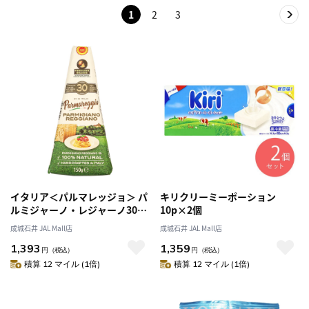
1
2
3
イタリア＜パルマレッジョ＞ パ
キリクリーミーポーション
ルミジャーノ・レジャーノ30ヶ
10p×2個
月熟成 143g
成城石井 JAL Mall店
成城石井 JAL Mall店
1,393
1,359
円
（税込）
円
（税込）
積算 12 マイル (1倍)
積算 12 マイル (1倍)