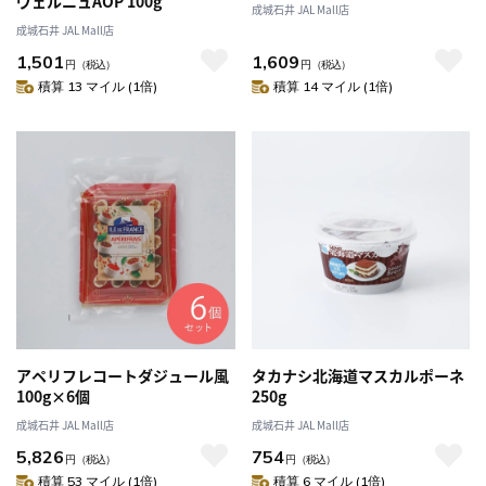
ヴェルニュAOP 100g
成城石井 JAL Mall店
成城石井 JAL Mall店
1,501
1,609
円
（税込）
円
（税込）
積算 13 マイル (1倍)
積算 14 マイル (1倍)
アペリフレコートダジュール風
タカナシ北海道マスカルポーネ
100g×6個
250g
成城石井 JAL Mall店
成城石井 JAL Mall店
5,826
754
円
（税込）
円
（税込）
積算 53 マイル (1倍)
積算 6 マイル (1倍)