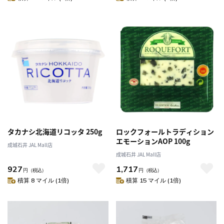
タカナシ北海道リコッタ 250g
ロックフォールトラディション
エモーションAOP 100g
成城石井 JAL Mall店
成城石井 JAL Mall店
927
1,717
円
（税込）
円
（税込）
積算 8 マイル (1倍)
積算 15 マイル (1倍)