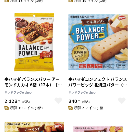
積算 18 マイル (1倍)
積算 19 マイル (1倍)
◆ハマダ バランスパワー アー
◆ハマダコンフェクト バランス
モンドカカオ 6袋（12本）【10
パワービッグ 北海道バター（2
個セット】
本x2袋入））【8個セット】
サンドラッグe-shop
サンドラッグe-shop
2,128
840
円
（税込）
円
（税込）
積算 19 マイル (1倍)
積算 7 マイル (1倍)