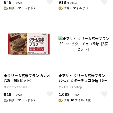
645
918
円
（税込）
円
（税込）
積算 5 マイル (1倍)
積算 8 マイル (1倍)
◆クリーム玄米ブラン カカオ
◆アサヒ クリーム玄米ブラン
72G【6個セット】
80kcal ビターチョコ 54g【6個
セット】
サンドラッグe-shop
サンドラッグe-shop
918
1,088
円
（税込）
円
（税込）
積算 8 マイル (1倍)
積算 10 マイル (1倍)