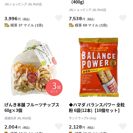
（400g）
JALショッピング JAL Mall店
JALショッピング JAL Mall店
3,996
7,538
円
（税込）
円
（税込）
積算 37 マイル (1倍)
積算 69 マイル (1倍)
げんき本舗 フルーツチップス
◆ハマダ バランスパワー 全粒
60g×3個
粉 6袋(12本)【10個セット】
成城石井 JAL Mall店
サンドラッグe-shop
2,004
2,128
円
（税込）
円
（税込）