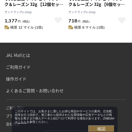
ク＆レーズン 32g 【12個セッ
ク＆レーズン 32g 【6個セッ
ト】
ト】
サンドラッグe-shop
サンドラッグe-shop
1,377
718
円
（税込）
円
（税込）
積算 12 マイル (1倍)
積算 6 マイル (1倍)
JAL Mallとは
ご利用ガイド
操作ガイド
よくあるご質問・お問い合わせ
ご利用規約
このサイトでは、お客さまに適したお得な商品やサービスの案内、広告配
信等を行う目的で、第三者から提供された位置情報や広告データなどの情
プライバシーポリシー
報をお客さまの個人データと結びつけて利用する場合があります。詳細Q&A
は
こちら
を参照ください。
会社概要
確認