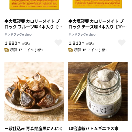
◆大塚製薬 カロリーメイト ブ
◆大塚製薬 カロリーメイト ブ
ロック フルーツ味 4本入り【10
ロック チーズ味 4本入り【10個
個セット】
セット】
サンドラッグe-shop
サンドラッグe-shop
1,880
1,810
円
（税込）
円
（税込）
積算 17 マイル (1倍)
積算 16 マイル (1倍)
三段仕込み 青森県産黒にんにく
10倍濃縮ハトムギエキス末