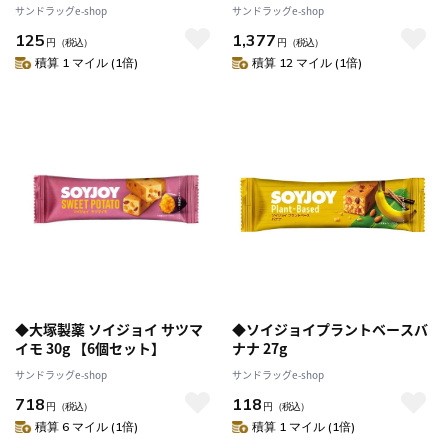
サンドラッグe-shop
サンドラッグe-shop
125
1,377
円
（税込）
円
（税込）
積算 1 マイル (1倍)
積算 12 マイル (1倍)
◆大塚製薬 ソイジョイ サツマ
◆ソイジョイプラントベースバ
イモ 30g 【6個セット】
ナナ 27g
サンドラッグe-shop
サンドラッグe-shop
718
118
円
（税込）
円
（税込）
積算 6 マイル (1倍)
積算 1 マイル (1倍)