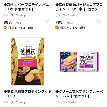
◆森永 inバー プロテイン バニ
◆森永製菓 inバージュニアプロ
ラ 1本【6個セット】
テイン ココア 1本【6個セッ
ト】
サンドラッグe-shop
サンドラッグe-shop
888
798
円
（税込）
円
（税込）
積算 8 マイル (1倍)
積算 7 マイル (1倍)
◆味源 低糖質プロテインクッキ
◆クリーム玄米ブラン ブルーベ
ー 150g
リー 72G【6個セット】
サンドラッグe-shop
サンドラッグe-shop