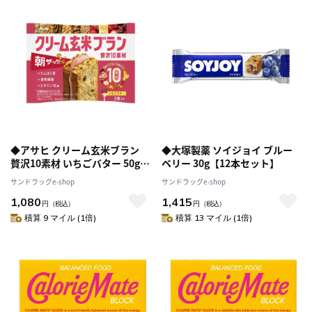
◆アサヒ クリーム玄米ブラン
◆大塚製薬 ソイジョイ ブルー
贅沢10素材 いちごバター 50g
ベリー 30g【12本セット】
【6個セット】
サンドラッグe-shop
サンドラッグe-shop
1,080
1,415
円
（税込）
円
（税込）
積算 9 マイル (1倍)
積算 13 マイル (1倍)