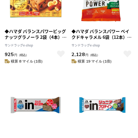
◆ハマダ バランスパワービッグ
◆ハマダ バランスパワー ベイ
ナッツグラノーラ 2袋（4本）
クドキャラメル 6袋（12本）
【8個セット】
【10個セット】
サンドラッグe-shop
サンドラッグe-shop
925
2,128
円
（税込）
円
（税込）
積算 8 マイル (1倍)
積算 19 マイル (1倍)