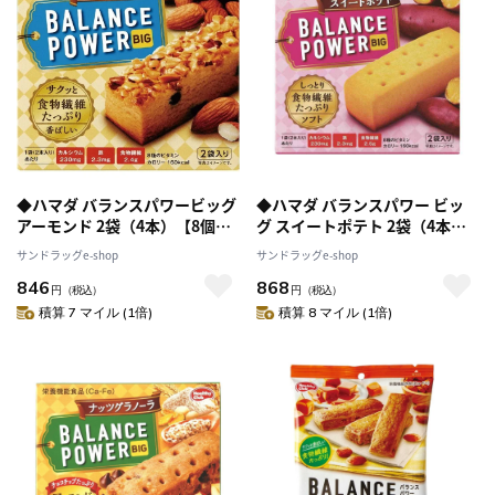
◆ハマダ バランスパワービッグ
◆ハマダ バランスパワー ビッ
アーモンド 2袋（4本）【8個セ
グ スイートポテト 2袋（4本）
ット】
[8個セット]
サンドラッグe-shop
サンドラッグe-shop
846
868
円
（税込）
円
（税込）
積算 7 マイル (1倍)
積算 8 マイル (1倍)