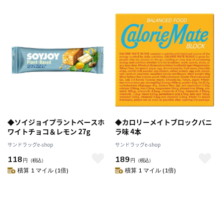
◆ソイジョイプラントベースホ
◆カロリーメイトブロックバニ
ワイトチョコ＆レモン 27g
ラ味 4本
サンドラッグe-shop
サンドラッグe-shop
118
189
円
（税込）
円
（税込）
積算 1 マイル (1倍)
積算 1 マイル (1倍)