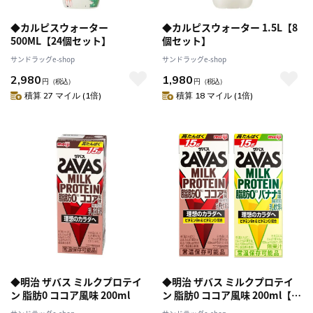
◆カルピスウォーター
◆カルピスウォーター 1.5L【8
500ML【24個セット】
個セット】
サンドラッグe-shop
サンドラッグe-shop
2,980
1,980
円
（税込）
円
（税込）
積算 27 マイル (1倍)
積算 18 マイル (1倍)
◆明治 ザバス ミルクプロテイ
◆明治 ザバス ミルクプロテイ
ン 脂肪0 ココア風味 200ml
ン 脂肪0 ココア風味 200ml【24
本セット】+バナナ風味