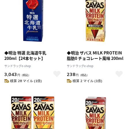
◆明治 特選 北海道牛乳
◆明治 ザバス MILK PROTEIN
200ml【24本セット】
脂肪0 チョコレート風味 200ml
サンドラッグe-shop
サンドラッグe-shop
3,043
238
円
（税込）
円
（税込）
積算 28 マイル (1倍)
積算 2 マイル (1倍)