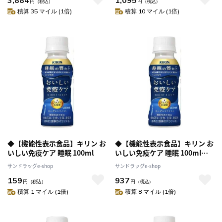
円
（税込）
円
（税込）
積算 35 マイル (1倍)
積算 10 マイル (1倍)
◆【機能性表示食品】キリン お
◆【機能性表示食品】キリン お
いしい免疫ケア 睡眠 100ml
いしい免疫ケア 睡眠 100ml【6
本セット】
サンドラッグe-shop
サンドラッグe-shop
159
937
円
（税込）
円
（税込）
積算 1 マイル (1倍)
積算 8 マイル (1倍)