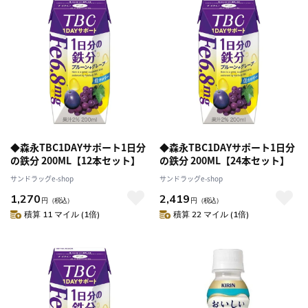
◆森永TBC1DAYサポート1日分
◆森永TBC1DAYサポート1日分
の鉄分 200ML【12本セット】
の鉄分 200ML【24本セット】
サンドラッグe-shop
サンドラッグe-shop
1,270
2,419
円
（税込）
円
（税込）
積算 11 マイル (1倍)
積算 22 マイル (1倍)