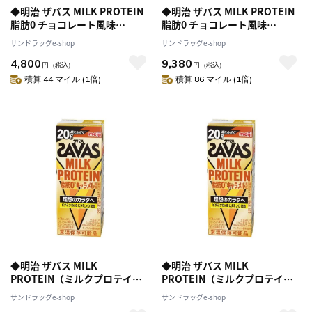
◆明治 ザバス MILK PROTEIN
◆明治 ザバス MILK PROTEIN
脂肪0 チョコレート風味
脂肪0 チョコレート風味
200ml【24本セット】
200ml【48本セット】
サンドラッグe-shop
サンドラッグe-shop
4,800
9,380
円
（税込）
円
（税込）
積算 44 マイル (1倍)
積算 86 マイル (1倍)
◆明治 ザバス MILK
◆明治 ザバス MILK
PROTEIN（ミルクプロテイ
PROTEIN（ミルクプロテイ
ン）脂肪0 キャラメル風味
ン）脂肪0 キャラメル風味
サンドラッグe-shop
サンドラッグe-shop
200ml
200ml【12個セット】