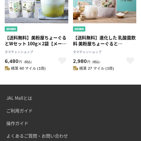
【送料無料】美粉屋ちょーぐる
【送料無料】進化した 乳酸菌飲
とWセット 100g×2袋【メール
料 美粉屋ちょーぐると
便】おなかに届けたい善玉菌ケ
100g【メール便】1袋(約33杯
タマチャンショップ
タマチャンショップ
ア乳酸菌飲料 乳酸菌＆ビフィズ
分)に1兆9293億個の複合乳酸菌
6,480
2,980
ス菌 ヨーグルト 乳酸菌ドリン
砂糖不使用 ヨーグルト 乳酸菌
円
（税込）
円
（税込）
ク 乳酸菌サプリ タマチャンシ
ドリンク 乳酸菌サプリ タマチ
積算 60 マイル (1倍)
積算 27 マイル (1倍)
ョップ
ャンショップ
JAL Mallとは
ご利用ガイド
操作ガイド
よくあるご質問・お問い合わせ