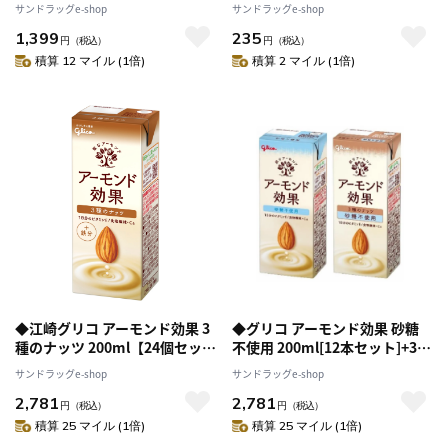
ト】
ト】
サンドラッグe-shop
サンドラッグe-shop
1,399
235
円
（税込）
円
（税込）
積算 12 マイル (1倍)
積算 2 マイル (1倍)
◆江崎グリコ アーモンド効果 3
◆グリコ アーモンド効果 砂糖
種のナッツ 200ml【24個セッ
不使用 200ml[12本セット]+3種
ト】
のナッツ 砂糖不使用 200ml[12
サンドラッグe-shop
サンドラッグe-shop
本セット]
2,781
2,781
円
（税込）
円
（税込）
積算 25 マイル (1倍)
積算 25 マイル (1倍)