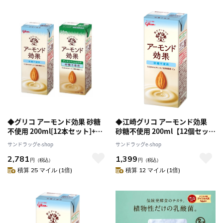
◆グリコ アーモンド効果 砂糖
◆江崎グリコ アーモンド効果
不使用 200ml[12本セット]+ア
砂糖不使用 200ml【12個セッ
ーモンドミルクラテ 砂糖不使用
ト】
サンドラッグe-shop
サンドラッグe-shop
200ml[12本セット]
2,781
1,399
円
（税込）
円
（税込）
積算 25 マイル (1倍)
積算 12 マイル (1倍)