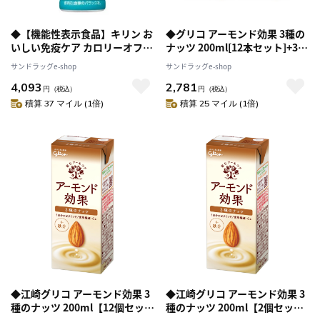
◆【機能性表示食品】キリン お
◆グリコ アーモンド効果 3種の
いしい免疫ケア カロリーオフ
ナッツ 200ml[12本セット]+3種
100ML×6本パック×5個
のナッツ 砂糖不使用 200ml [12
サンドラッグe-shop
サンドラッグe-shop
本セット]
4,093
2,781
円
（税込）
円
（税込）
積算 37 マイル (1倍)
積算 25 マイル (1倍)
◆江崎グリコ アーモンド効果 3
◆江崎グリコ アーモンド効果 3
種のナッツ 200ml【12個セッ
種のナッツ 200ml【2個セッ