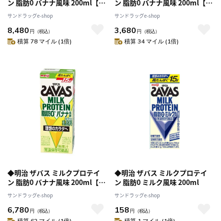
ン 脂肪0 バナナ風味 200ml【24
ン 脂肪0 バナナ風味 200ml【24
本セット】+キャラメル風味
本セット】
サンドラッグe-shop
サンドラッグe-shop
200ml【24本セット】
8,480
3,680
円
（税込）
円
（税込）
積算 78 マイル (1倍)
積算 34 マイル (1倍)
◆明治 ザバス ミルクプロテイ
◆明治 ザバス ミルクプロテイ
ン 脂肪0 バナナ風味 200ml【48
ン 脂肪0 ミルク風味 200ml
本セット】
サンドラッグe-shop
サンドラッグe-shop
6,780
158
円
（税込）
円
（税込）
積算 62 マイル (1倍)
積算 1 マイル (1倍)