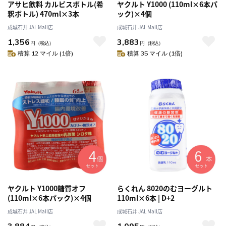
アサヒ飲料 カルピスボトル(希
ヤクルト Y1000 (110ml×6本パ
釈ボトル) 470ml×3本
ック)×4個
成城石井 JAL Mall店
成城石井 JAL Mall店
1,356
3,883
円
（税込）
円
（税込）
積算 12 マイル (1倍)
積算 35 マイル (1倍)
ヤクルト Y1000糖質オフ
らくれん 8020のむヨーグルト
(110ml×6本パック)×4個
110ml×6本 | D+2
成城石井 JAL Mall店
成城石井 JAL Mall店
3,884
1,095