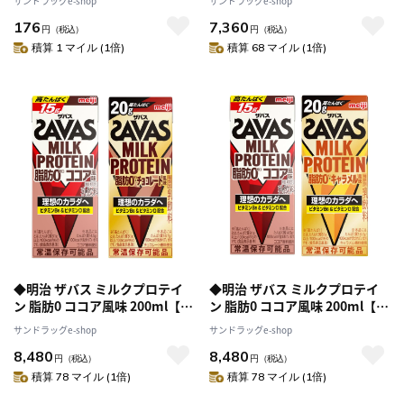
サンドラッグe-shop
サンドラッグe-shop
200ml【24本セット】
176
7,360
円
（税込）
円
（税込）
積算 1 マイル (1倍)
積算 68 マイル (1倍)
◆明治 ザバス ミルクプロテイ
◆明治 ザバス ミルクプロテイ
ン 脂肪0 ココア風味 200ml【24
ン 脂肪0 ココア風味 200ml【24
本セット】+チョコレート風味
本セット】+キャラメル風味
サンドラッグe-shop
サンドラッグe-shop
200ml【24本セット】
200ml【24本セット】
8,480
8,480
円
（税込）
円
（税込）
積算 78 マイル (1倍)
積算 78 マイル (1倍)