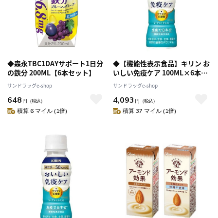
◆森永TBC1DAYサポート1日分
◆【機能性表示食品】キリン お
の鉄分 200ML【6本セット】
いしい免疫ケア 100ML×6本パ
ック×5個
サンドラッグe-shop
サンドラッグe-shop
648
4,093
円
（税込）
円
（税込）
積算 6 マイル (1倍)
積算 37 マイル (1倍)