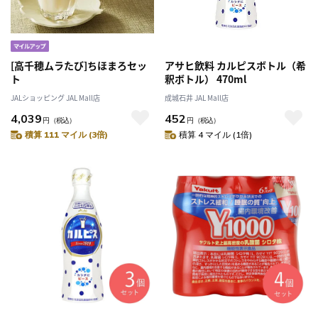
[高千穂ムラたび]ちほまろセッ
アサヒ飲料 カルピスボトル（希
ト
釈ボトル） 470ml
JALショッピング JAL Mall店
成城石井 JAL Mall店
4,039
452
円
（税込）
円
（税込）
積算 111 マイル (3倍)
積算 4 マイル (1倍)