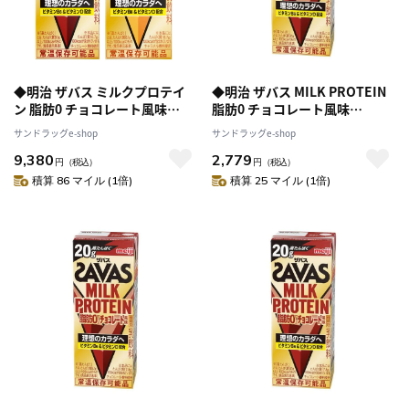
◆明治 ザバス ミルクプロテイ
◆明治 ザバス MILK PROTEIN
ン 脂肪0 チョコレート風味
脂肪0 チョコレート風味
200ml【24本セット】+キャラ
200ml【12本セット】
サンドラッグe-shop
サンドラッグe-shop
メル風味200ml【24本セット】
9,380
2,779
円
（税込）
円
（税込）
積算 86 マイル (1倍)
積算 25 マイル (1倍)