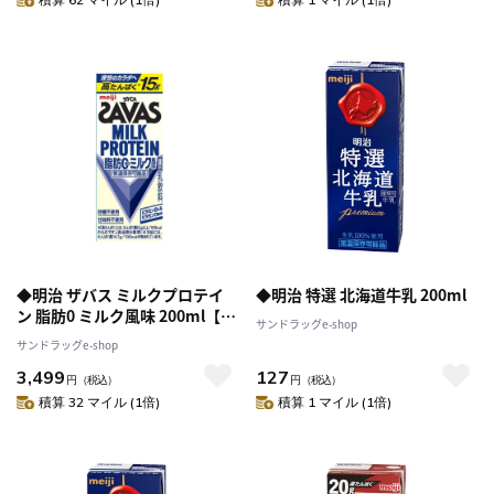
◆明治 ザバス ミルクプロテイ
◆明治 特選 北海道牛乳 200ml
ン 脂肪0 ミルク風味 200ml【24
サンドラッグe-shop
本セット】
サンドラッグe-shop
3,499
127
円
（税込）
円
（税込）
積算 32 マイル (1倍)
積算 1 マイル (1倍)