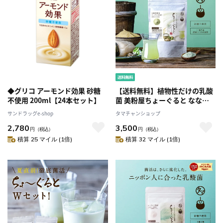
◆グリコ アーモンド効果 砂糖
【送料無料】植物性だけの乳酸
不使用 200ml【24本セット】
菌 美粉屋ちょーぐると ななつ
の植物食ブレンド 100g【メー
サンドラッグe-shop
タマチャンショップ
ル便】1袋(約33杯分)に3兆3000
2,780
3,500
億個の植物乳酸菌 砂糖不使用
円
（税込）
円
（税込）
ヨーグルト 乳酸菌ドリンク 乳
積算 25 マイル (1倍)
積算 32 マイル (1倍)
酸菌サプリ タマチャンショップ