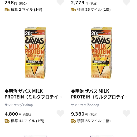
238
2,779
円
（税込）
円
（税込）
積算 2 マイル (1倍)
積算 25 マイル (1倍)
◆明治 ザバス MILK
◆明治 ザバス MILK
PROTEIN（ミルクプロテイ
PROTEIN（ミルクプロテイ
ン）脂肪0 キャラメル風味
ン）脂肪0 キャラメル風味
サンドラッグe-shop
サンドラッグe-shop
200ml【24個セット】
200ml【48本セット】
4,800
9,380
円
（税込）
円
（税込）
積算 44 マイル (1倍)
積算 86 マイル (1倍)