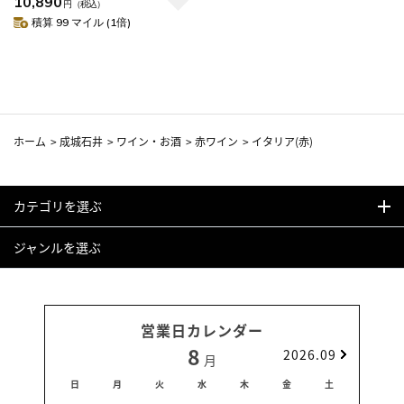
10,890
円
（税込）
積算 99 マイル (1倍)
ホーム
>
成城石井
>
ワイン・お酒
>
赤ワイン
>
イタリア(赤)
カテゴリを選ぶ
ジャンルを選ぶ
営業日カレンダー
8
2026.09
月
日
月
火
水
木
金
土
日