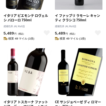
イタリア ピエモンテ ロヴェル
イ ファッブリ ラモーレ キャン
シ バローロ 750ml
ティ クラシコ 750ml
成城石井 JAL Mall店
成城石井 JAL Mall店
5,489
5,489
円
（税込）
円
（税込）
積算 49 マイル (1倍)
積算 49 マイル (1倍)
イタリア トスカーナ ファット
CE サンジョベーゼ ディ ロマー