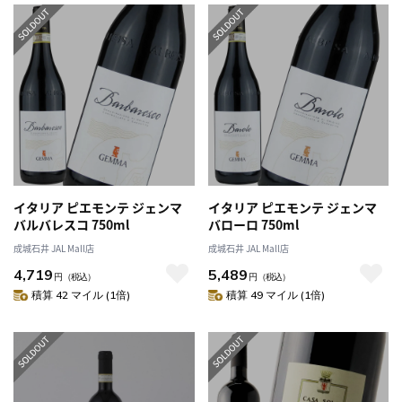
イタリア ピエモンテ ジェンマ
イタリア ピエモンテ ジェンマ
バルバレスコ 750ml
バローロ 750ml
成城石井 JAL Mall店
成城石井 JAL Mall店
4,719
5,489
円
（税込）
円
（税込）
積算 42 マイル (1倍)
積算 49 マイル (1倍)