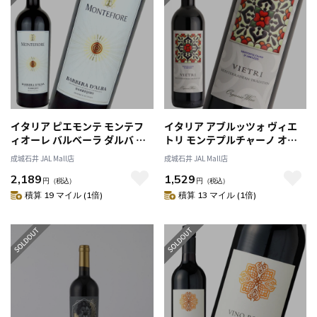
イタリア ピエモンテ モンテフ
イタリア アブルッツォ ヴィエ
ィオーレ バルベーラ ダルバ バ
トリ モンテプルチャーノ オー
リック 750ml
ガニック 750ml
成城石井 JAL Mall店
成城石井 JAL Mall店
2,189
1,529
円
（税込）
円
（税込）
積算 19 マイル (1倍)
積算 13 マイル (1倍)