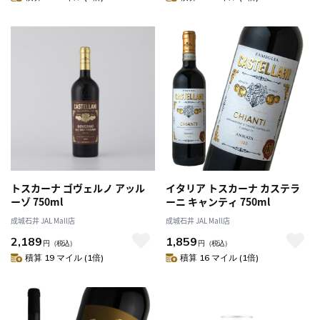
トスカーナ ゴヴェルノ アッル
イタリア トスカーナ カステラ
ーゾ 750ml
ーニ キャンティ 750ml
成城石井 JAL Mall店
成城石井 JAL Mall店
2,189
1,859
円
（税込）
円
（税込）
積算 19 マイル (1倍)
積算 16 マイル (1倍)