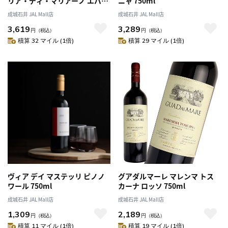
リア・ディ・マリアーノ エバ
ニャ 750ml
750ml
成城石井 JAL Mall店
成城石井 JAL Mall店
3,619
3,289
円
（税込）
円
（税込）
積算 32 マイル (1倍)
積算 29 マイル (1倍)
ヴィア デイ マステッリ ピノノ
グアダルマーレ マレンマ トス
ワール 750ml
カーナ ロッソ 750ml
成城石井 JAL Mall店
成城石井 JAL Mall店
1,309
2,189
円
（税込）
円
（税込）
積算 11 マイル (1倍)
積算 19 マイル (1倍)