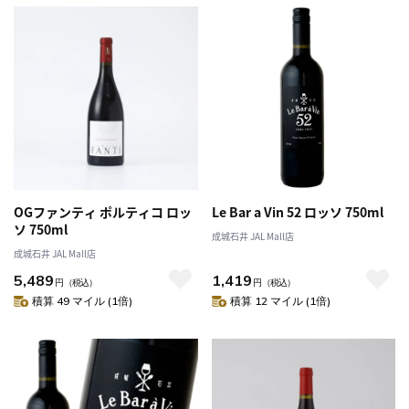
OGファンティ ポルティコ ロッ
Le Bar a Vin 52 ロッソ 750ml
ソ 750ml
成城石井 JAL Mall店
成城石井 JAL Mall店
5,489
1,419
円
（税込）
円
（税込）
積算 49 マイル (1倍)
積算 12 マイル (1倍)