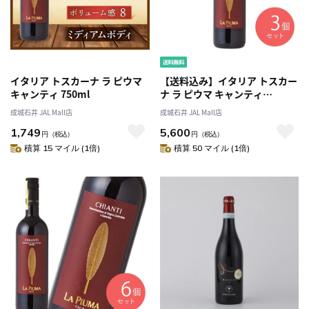
イタリア トスカーナ ラ ピウマ
【送料込み】イタリア トスカー
キャンティ 750ml
ナ ラ ピウマ キャンティ
750ml×3本
成城石井 JAL Mall店
成城石井 JAL Mall店
1,749
5,600
円
（税込）
円
（税込）
積算 15 マイル (1倍)
積算 50 マイル (1倍)