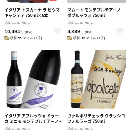
イタリア トスカーナ ラ ピウマ
マムート モンテプルチアーノ
キャンティ 750ml×6本
ダブルッツォ 750ml
成城石井 JAL Mall店
成城石井 JAL Mall店
10,494
4,389
円
（税込）
円
（税込）
積算 95 マイル (1倍)
積算 39 マイル (1倍)
イタリア アブルッツォ ドゥー
ヴァルポリチェッラ クラッシコ
カ ミニモ モンテプルチアーノ
フォルラーゴ 750ml
ダブルッツォ 750ml
成城石井 JAL Mall店
成城石井 JAL Mall店