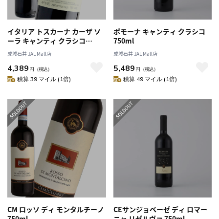
イタリア トスカーナ カーザ ソ
ポモーナ キャンティ クラシコ
ーラ キャンティ クラシコ
750ml
750ml
成城石井 JAL Mall店
成城石井 JAL Mall店
4,389
5,489
円
（税込）
円
（税込）
積算 39 マイル (1倍)
積算 49 マイル (1倍)
CM ロッソ ディ モンタルチーノ
CEサンジョベーゼ ディ ロマー
750ml
ニャ リゼルヴァ 750ml