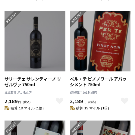
サリーチェ サレンティーノ リ
ペル・テ ピノノワール アパッ
ゼルヴァ 750ml
シメント 750ml
成城石井 JAL Mall店
成城石井 JAL Mall店
2,189
2,189
円
（税込）
円
（税込）
積算 19 マイル (1倍)
積算 19 マイル (1倍)