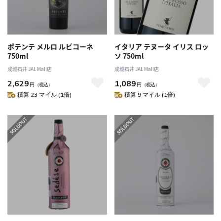
ポテンテ メルロ ルビコーネ
イタリア テヌータ イリス ロッ
750ml
ソ 750ml
成城石井 JAL Mall店
成城石井 JAL Mall店
2,629
1,089
円
（税込）
円
（税込）
積算 23 マイル (1倍)
積算 9 マイル (1倍)