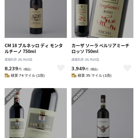
CM 18 ブルネッロ ディ モンタ
カーザ ソーラ ペルリアミーチ
ルチーノ 750ml
ロッソ 750ml
成城石井 JAL Mall店
成城石井 JAL Mall店
8,239
3,949
円
（税込）
円
（税込）
積算 74 マイル (1倍)
積算 35 マイル (1倍)