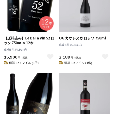
【送料込み】Le Bar a Vin 52 ロ
OG カザレスカ ロッソ 750ml
ッソ 750ml×12本
成城石井 JAL Mall店
成城石井 JAL Mall店
15,900
2,189
円
（税込）
円
（税込）
積算 144 マイル (1倍)
積算 19 マイル (1倍)