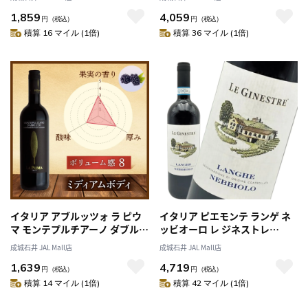
1,859
4,059
円
（税込）
円
（税込）
積算 16 マイル (1倍)
積算 36 マイル (1倍)
イタリア アブルッツォ ラ ピウ
イタリア ピエモンテ ランゲ ネ
マ モンテプルチアーノ ダブル
ッビオーロ レ ジネストレ
ッツォ 750ml
750ml
成城石井 JAL Mall店
成城石井 JAL Mall店
1,639
4,719
円
（税込）
円
（税込）
積算 14 マイル (1倍)
積算 42 マイル (1倍)