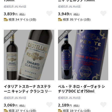
成城石井 JAL Mall店
成城石井 JAL Mall店
3,839
3,949
円
（税込）
円
（税込）
積算 34 マイル (1倍)
積算 35 マイル (1倍)
イタリア トスカーナ カステラ
ペル・テ ネロ・ダーヴォラ シ
ーニ キャンティ クラシコ リゼ
チリアDOC ビオ750ml
ルヴァ 750ml
成城石井 JAL Mall店
成城石井 JAL Mall店
3,069
2,189
円
（税込）
円
（税込）
積算 27 マイル (1倍)
積算 19 マイル (1倍)