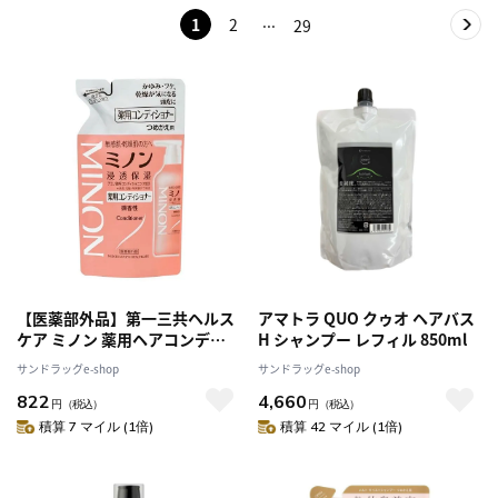
1
2
29
【医薬部外品】第一三共ヘルス
アマトラ QUO クゥオ ヘアバス
ケア ミノン 薬用ヘアコンディ
H シャンプー レフィル 850ml
ショナー 詰め替え 380ml
サンドラッグe-shop
サンドラッグe-shop
822
4,660
円
（税込）
円
（税込）
積算 7 マイル (1倍)
積算 42 マイル (1倍)