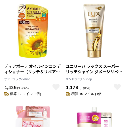
ディアボーテ オイルインコンデ
ユニリーバ ラックス スーパー
ィショナー（リッチ＆リペア）
リッチシャイン ダメージリペア
詰替用 400g【2個セット】
補修チューブトリートメント
サンドラッグe-shop
サンドラッグe-shop
300g
1,425
1,178
円
（税込）
円
（税込）
積算 12 マイル (1倍)
積算 10 マイル (1倍)