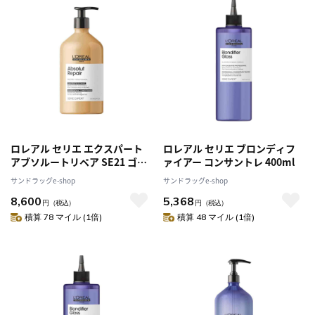
ロレアル セリエ エクスパート
ロレアル セリエ ブロンディフ
アブソルートリペア SE21 ゴー
ァイアー コンサントレ 400ml
ルド コンディショナー 750g [2
サンドラッグe-shop
サンドラッグe-shop
個セット]
8,600
5,368
円
（税込）
円
（税込）
積算 78 マイル (1倍)
積算 48 マイル (1倍)