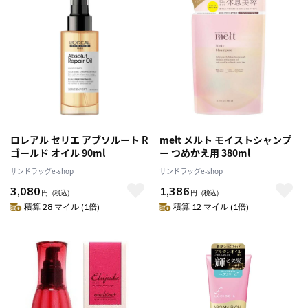
ロレアル セリエ アブソルート R
melt メルト モイストシャンプ
ゴールド オイル 90ml
ー つめかえ用 380ml
サンドラッグe-shop
サンドラッグe-shop
3,080
1,386
円
（税込）
円
（税込）
積算 28 マイル (1倍)
積算 12 マイル (1倍)