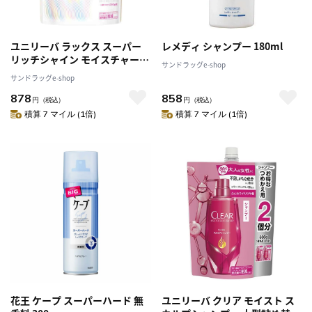
ユニリーバ ラックス スーパー
レメディ シャンプー 180ml
リッチシャイン モイスチャー
サンドラッグe-shop
保湿コンディショナー つめかえ
サンドラッグe-shop
用 840g
878
858
円
（税込）
円
（税込）
積算 7 マイル (1倍)
積算 7 マイル (1倍)
花王 ケープ スーパーハード 無
ユニリーバ クリア モイスト ス