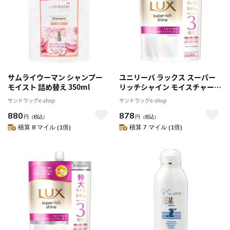
サムライウーマン シャンプー
ユニリーバ ラックス スーパー
モイスト 詰め替え 350ml
リッチシャイン モイスチャー
保湿シャンプー つめかえ用
サンドラッグe-shop
サンドラッグe-shop
840g
880
878
円
（税込）
円
（税込）
積算 8 マイル (1倍)
積算 7 マイル (1倍)