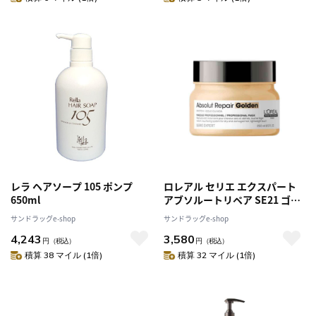
レラ ヘアソープ 105 ポンプ
ロレアル セリエ エクスパート
650ml
アブソルートリペア SE21 ゴー
ルド マスク 250g
サンドラッグe-shop
サンドラッグe-shop
4,243
3,580
円
（税込）
円
（税込）
積算 38 マイル (1倍)
積算 32 マイル (1倍)