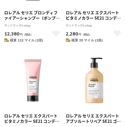
ロレアル セリエ ブロンディフ
ロレアル セリエ エクスパート
ァイアーシャンプー（ポンプ付
ビタミノカラー SE21 コンディ
き） 1500ml [2個セット]
ショナー 200g
サンドラッグe-shop
サンドラッグe-shop
12,380
2,280
円
（税込）
円
（税込）
積算 112 マイル (1倍)
積算 20 マイル (1倍)
ロレアル セリエ エクスパート
ロレアル セリエ エクスパート
ビタミノカラー SE21 コンディ
アブソルートリペア SE21 ゴー
ショナー 200g [2個セット]
ルド シャンプー 500ml