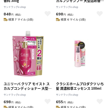
香料 300g
カルプシャンプー 大型詰め替え
600g
サンドラッグe-shop
サンドラッグe-shop
848
698
円
（税込）
円
（税込）
積算 7 マイル (1倍)
積算 6 マイル (1倍)
ユニリーバ クリア モイスト ス
クラシエホームプロダクツ いち
カルプコンディショナー 大型詰
髪 潤濃和草エッセンス 100ml
め替え 600g
サンドラッグe-shop
サンドラッグe-shop
698
655
円
（税込）
円
（税込）
積算 6 マイル (1倍)
積算 5 マイル (1倍)