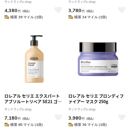
サンドラッグe-shop
サンドラッグe-shop
4,380
3,780
円
（税込）
円
（税込）
積算 39 マイル (1倍)
積算 34 マイル (1倍)
ロレアル セリエ エクスパート
ロレアル セリエ ブロンディフ
アブソルートリペア SE21 ゴー
ァイアー マスク 250g
ルド シャンプー 500ml [2個セ
サンドラッグe-shop
サンドラッグe-shop
ット]
7,180
3,980
円
（税込）
円
（税込）
積算 65 マイル (1倍)
積算 36 マイル (1倍)