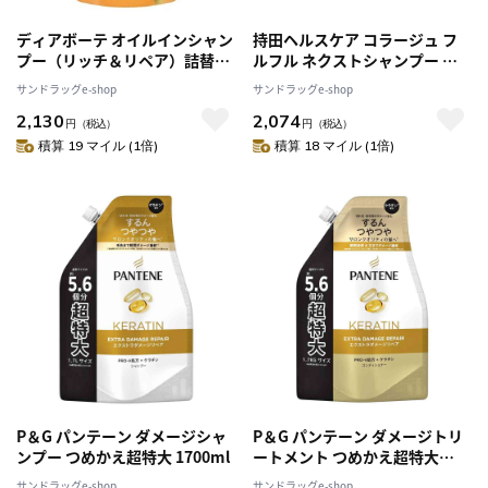
ディアボーテ オイルインシャン
持田ヘルスケア コラージュ フ
プー（リッチ＆リペア）詰替用
ルフル ネクストシャンプー な
400ml【3個セット】
めらか つめかえ 280ml
サンドラッグe-shop
サンドラッグe-shop
2,130
2,074
円
（税込）
円
（税込）
積算 19 マイル (1倍)
積算 18 マイル (1倍)
P＆G パンテーン ダメージシャ
P＆G パンテーン ダメージトリ
ンプー つめかえ超特大 1700ml
ートメント つめかえ超特大
1700g
サンドラッグe-shop
サンドラッグe-shop