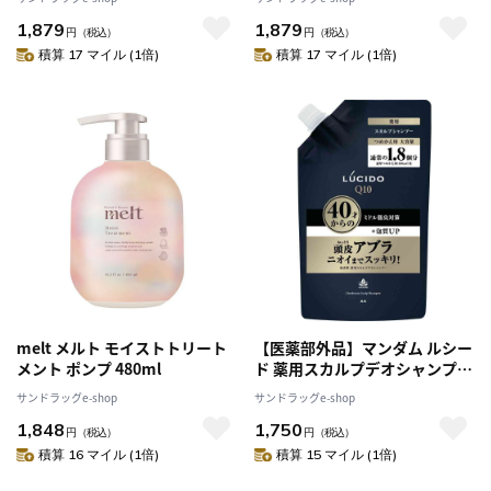
1,879
1,879
円
（税込）
円
（税込）
積算 17 マイル (1倍)
積算 17 マイル (1倍)
melt メルト モイストトリート
【医薬部外品】マンダム ルシー
メント ポンプ 480ml
ド 薬用スカルプデオシャンプー
詰め替え用 大容量 684ml
サンドラッグe-shop
サンドラッグe-shop
1,848
1,750
円
（税込）
円
（税込）
積算 16 マイル (1倍)
積算 15 マイル (1倍)