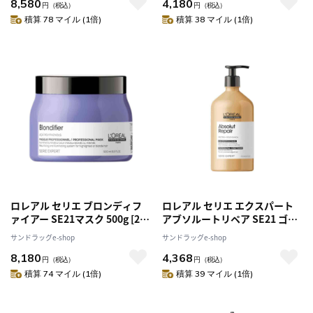
8,580
4,180
円
（税込）
円
（税込）
積算 78 マイル (1倍)
積算 38 マイル (1倍)
ロレアル セリエ ブロンディフ
ロレアル セリエ エクスパート
ァイアー SE21マスク 500g [2個
アブソルートリペア SE21 ゴー
セット]
ルド コンディショナー 750g
サンドラッグe-shop
サンドラッグe-shop
8,180
4,368
円
（税込）
円
（税込）
積算 74 マイル (1倍)
積算 39 マイル (1倍)