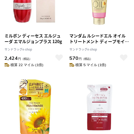
ミルボン ディーセス エルジュ
マンダム ルシードエル オイル
ーダ エマルジョンプラス 120g
トリートメント ディープモイス
トヘアクリーム 150g
サンドラッグe-shop
サンドラッグe-shop
2,424
570
円
（税込）
円
（税込）
積算 22 マイル (1倍)
積算 5 マイル (1倍)