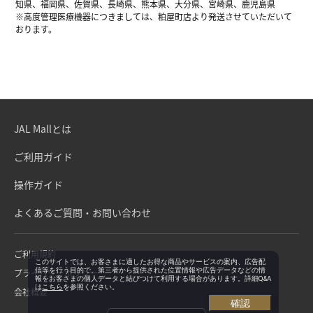
知県、福岡県、佐賀県、長崎県、熊本県、大分県、宮崎県、鹿児島県
※高度管理医療機器につきましては、粕屋町店より発送させていただいて
おります。
JAL Mallとは
ご利用ガイド
操作ガイド
よくあるご質問・お問い合わせ
ご利用規約
このサイトでは、お客さまに適したお得な商品やサービスの案内、広告配
信等を行う目的で、第三者から提供された位置情報や広告データなどの情
プライバシーポリシー
報をお客さまの個人データと結びつけて利用する場合があります。詳細Q&A
は
こちら
を参照ください。
会社概要
確認