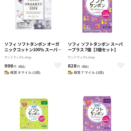
ソフィ ソフトタンポン オーガ
ソフィ ソフトタンポン スーパ
ニックコットン100％ スーパー
ープラス 7個【3個セット】
プラス 21個入り
サンドラッグe-shop
サンドラッグe-shop
998
828
円
（税込）
円
（税込）
積算 9 マイル (1倍)
積算 7 マイル (1倍)