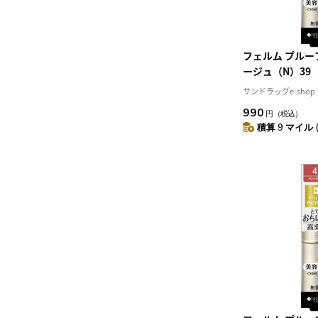
フェルム プル
ージュ（N）39
サンドラッグe-shop
990
円
（税込）
積算 9 マイル 