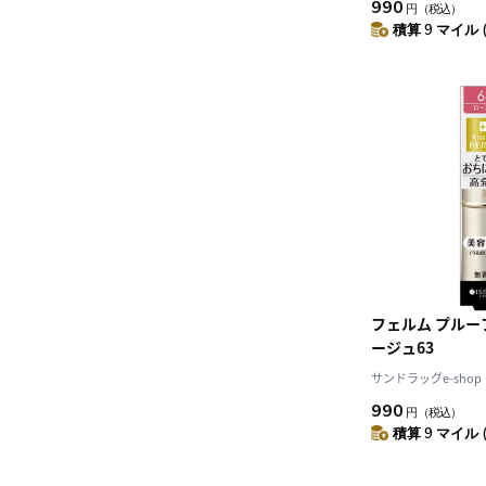
990
円
（税込）
積算 9 マイル 
フェルム プル
ージュ63
サンドラッグe-shop
990
円
（税込）
積算 9 マイル 