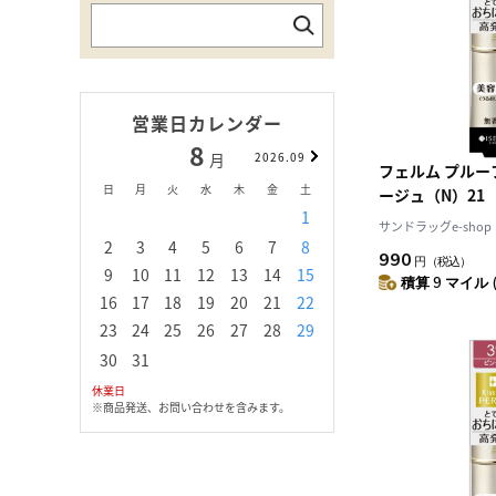
営業日カレンダー
8
9
月
2026.09
月
フェルム プル
日
月
火
水
木
金
土
日
月
火
水
ージュ（N）21
1
1
2
3
サンドラッグe-shop
2
3
4
5
6
7
8
6
7
8
9
1
990
円
（税込）
9
10
11
12
13
14
15
13
14
15
16
1
積算 9 マイル 
16
17
18
19
20
21
22
20
21
22
23
2
23
24
25
26
27
28
29
27
28
29
30
30
31
休業日
※商品発送、お問い合わせを含みます。