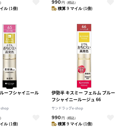
990
）
円
（税込）
イル (1倍)
積算 9 マイル (1倍)
プルーフシャイニール
伊勢半 キスミー フェルム プルー
フシャイニールージュ 66
shop
サンドラッグe-shop
990
）
円
（税込）
イル (1倍)
積算 9 マイル (1倍)