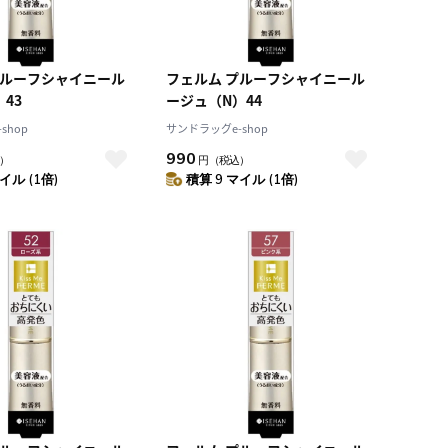
プルーフシャイニール
フェルム プルーフシャイニール
43
ージュ（N）44
shop
サンドラッグe-shop
990
）
円
（税込）
イル (1倍)
積算 9 マイル (1倍)