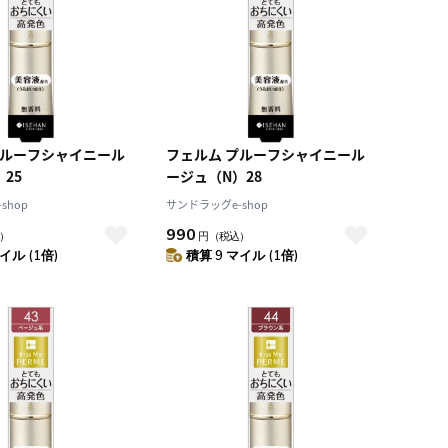
プルーフシャイニール
フェルム プルーフシャイニール
25
ージュ（N）28
shop
サンドラッグe-shop
990
）
円
（税込）
イル (1倍)
積算 9 マイル (1倍)