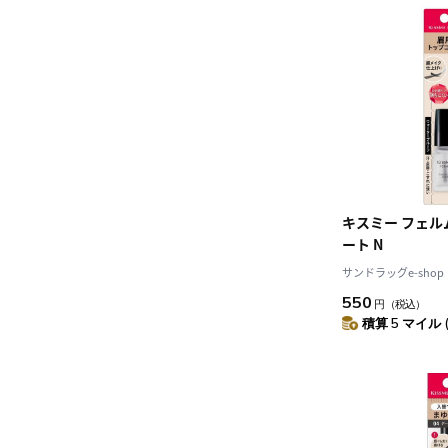
キスミー フェル
ート N
サンドラッグe-shop
550
円
（税込）
積算 5 マイル 