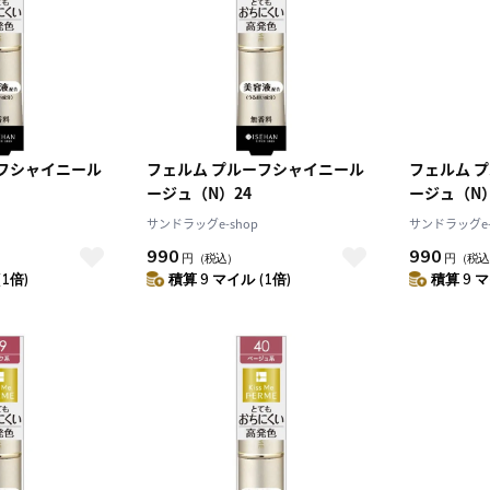
10
2026.10
月
2026.11
ーフシャイニール
フェルム プルーフシャイニール
フェルム 
木
金
土
日
月
火
水
木
金
土
ージュ（N）24
ージュ（N）
4
5
1
2
3
サンドラッグe-shop
サンドラッグe-
0
11
12
4
5
6
7
8
9
10
990
990
円
（税込）
円
（税込
7
18
19
11
12
13
14
15
16
17
(1倍)
積算 9 マイル (1倍)
積算 9 マ
4
25
26
18
19
20
21
22
23
24
25
26
27
28
29
30
31