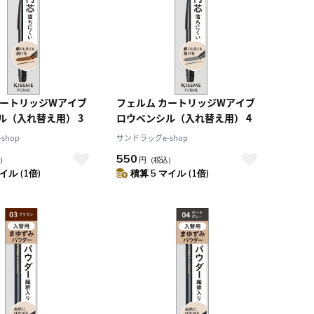
カートリッジWアイブ
フェルム カートリッジWアイブ
ル（入れ替え用） 3
ロウペンシル（入れ替え用） 4
shop
サンドラッグe-shop
550
）
円
（税込）
イル (1倍)
積算 5 マイル (1倍)