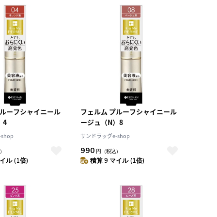
積算マイル率（高い
順）
人気順
レビュー件数（多い
順）
レビュー評価（高い
順）
価格（安い順）
価格（高い順）
プルーフシャイニール
フェルム プルーフシャイニール
）4
ージュ（N）8
shop
サンドラッグe-shop
990
）
円
（税込）
イル (1倍)
積算 9 マイル (1倍)