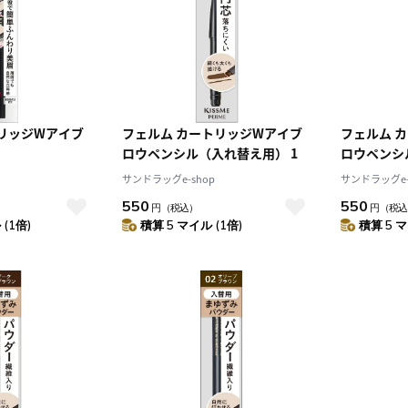
リッジWアイブ
フェルム カートリッジWアイブ
フェルム 
ロウペンシル（入れ替え用） 1
ロウペンシ
サンドラッグe-shop
サンドラッグe-
550
550
円
（税込）
円
（税込
(1倍)
積算 5 マイル (1倍)
積算 5 マ