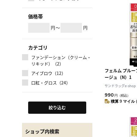
価格帯
円
～
円
カテゴリ
ファンデーション（クリーム・
リキッド）（2）
フェルム プル
アイブロウ（12）
ージュ（N）1
口紅・グロス（24）
サンドラッグe-shop
990
円
（税込）
積算 9 マイル 
絞り込む
ショップ内検索