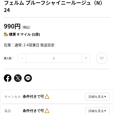
フェルム プルーフシャイニールージュ（N）
24
990円
（税込）
積算 9 マイル (1倍)
在庫
通常: 2-4営業日 発送目安
購入数：
△
条件付きで可
キャンセル
詳細を見る
▼
△
条件付きで可
返品
詳細を見る
▼