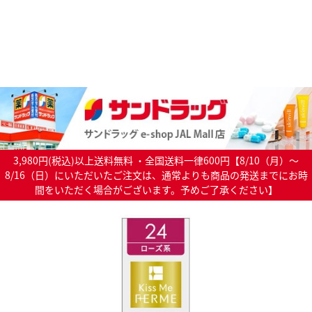
3,980円(税込)以上送料無料 ・全国送料一律600円【8/10（月）～
8/16（日）にいただいたご注文は、通常よりも商品の発送までにお時
間をいただく場合がございます。予めご了承ください】