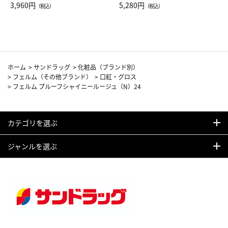
Drop JAL客室乗務員（LC）ス
3,960円
ト（レッドワイン）
5,280円
（税込）
（税込）
カーフ柄
ホーム
>
サンドラッグ
>
化粧品（ブランド別）
>
フェルム（その他ブランド）
>
口紅・グロス
>
フェルム プルーフシャイニールージュ（N）24
カテゴリを選ぶ
ジャンルを選ぶ