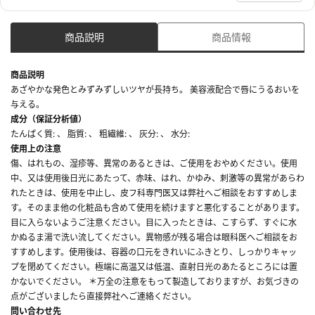
商品説明
商品情報
商品説明
あざやかな発色とみずみずしいツヤが長持ち。 美容液配合で唇にうるおいを
与える。
成分（保証分析値）
たんぱく質: 、 脂質: 、 粗繊維: 、 灰分: 、 水分:
使用上の注意
傷、はれもの、湿疹等、異常のあるときは、ご使用をおやめください。使用
中、又は使用後日光にあたって、赤味、はれ、かゆみ、刺激等の異常があらわ
れたときは、使用を中止し、皮フ科専門医又は弊社へご相談をおすすめしま
す。そのまま他の化粧品も含めて使用を続けますと悪化することがあります。
目に入らないようご注意ください。目に入ったときは、こすらず、すぐに水
かぬるま湯で洗い流してください。異物感が残る場合は眼科医へご相談をお
すすめします。使用後は、容器の口元をきれいにふきとり、しっかりキャッ
プを閉めてください。極端に高温又は低温、直射日光のあたるところには置
かないでください。 ＊万全の注意をもって製造しておりますが、お気づきの
点がございましたら直接弊社へご連絡ください。
問い合わせ先