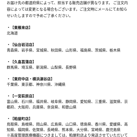
お届け先の都道府県によって、担当する販売店舗が異なります。 ご注文内
容によっては変更となる場合もございます。ご注文時にメールにてお知ら
せいたしますので予めご了承ください。
【東雁来店】
北海道
【仙台岩沼店】
青森県、岩手県、宮城県、秋田県、山形県、福島県、茨城県、栃木県
【久喜菖蒲店】
群馬県、埼玉県、新潟県、山梨県、長野県
【東府中店・横浜瀬谷店】
千葉県、東京都、神奈川県、沖縄県
【一宮萩原店】
富山県、石川県、福井県、岐阜県、静岡県、愛知県、三重県、滋賀県、京
都府、大阪府、兵庫県、奈良県、和歌山県
【粕屋町店】
鳥取県、島根県、岡山県、広島県、山口県、徳島県、香川県、愛媛県、高
知県、福岡県、佐賀県、長崎県、熊本県、大分県、宮崎県、鹿児島県
※高度管理医療機器につきましては、粕屋町店より発送させていただいて