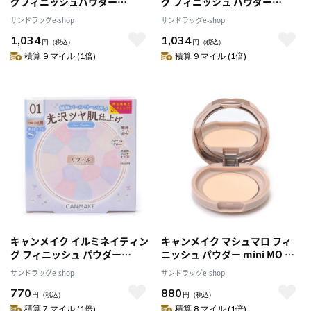
グフィニッシュパウダー
グ フィニッシュ パウダー
Abloom 01 ハイドレンジアガ
Abloom 02 エメラルドハーバ
サンドラッグe-shop
サンドラッグe-shop
ーデン 6.5g
リウム 6.5g
1,034
1,034
円
（税込）
円
（税込）
積算 9 マイル (1倍)
積算 9 マイル (1倍)
キャンメイク イルミネイティン
キャンメイク マシュマロ フィ
グ フィニッシュ パウダー
ニッシュ パウダー mini MO マ
Abloom リフィル 01 ハイドレ
ットオークル 5g
サンドラッグe-shop
サンドラッグe-shop
ンジアガーデン 6.5g
770
880
円
（税込）
円
（税込）
積算 7 マイル (1倍)
積算 8 マイル (1倍)