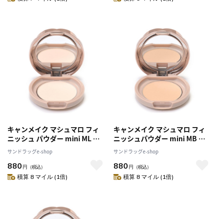
キャンメイク マシュマロ フィ
キャンメイク マシュマロ フィ
ニッシュ パウダー mini ML マ
ニッシュパウダー mini MB マ
ットライトオークル 5g
ットベージュオークル 5g
サンドラッグe-shop
サンドラッグe-shop
880
880
円
（税込）
円
（税込）
積算 8 マイル (1倍)
積算 8 マイル (1倍)