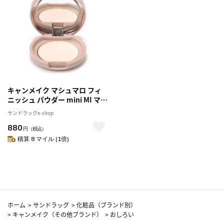
キャンメイク マシュマロ フィ
ニッシュ パウダー mini MI マッ
トアイボリーオークル 5g
サンドラッグe-shop
880
円
（税込）
積算 8 マイル (1倍)
ホーム
>
サンドラッグ
>
化粧品（ブランド別）
>
キャンメイク（その他ブランド）
>
おしろい