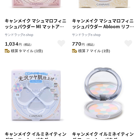
キャンメイク マシュマロフィニ
キャンメイク マシュマロフィニ
ッシュパウダー MI マットアイ
ッシュパウダー Abloom リフィ
ボリーオークル 10g
ル 03 プルメリアリース 4.0g
サンドラッグe-shop
サンドラッグe-shop
1,034
770
円
（税込）
円
（税込）
積算 9 マイル (1倍)
積算 7 マイル (1倍)
キャンメイク イルミネイティン
キャンメイク イルミネイティン