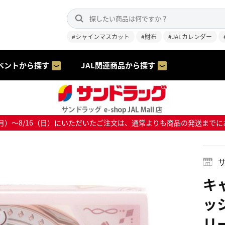
#シャインマスカット
#財布
#JALカレンダー
ベントから探す
JAL関連商品から探す
8/10（月）～8/16（日）にいただいたご注文は、通常よりも商品の発送
サ
キ
ッ
リ