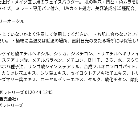
仕上げ・メイク直し用のフェイスパウダー。 肌の毛穴・凹凸・色ムラを
イプ。 ミラー・専用パフ付き。 UVカット処方、美容液成分15種配合
ボリーオークル
生じていないかよく注意して使用してください。 ・お肌に合わないとき
さい。 ・極端に高温又は低温の場所、直射日光のあたる場所には保管し
シケイヒ酸エチルヘキシル、シリカ、ジメチコン、トリエチルヘキサノ
、ステアリン酸、メチルパラベン、メチコン、ＢＨＴ、ＢＧ、水、スク
ホホバ種子油、リンゴ酸ジイソステアリル、合成フルオロフロゴパイト
、カミツレ花エキス、シソ葉エキス、セイヨウトチノキ種子エキス、ト
ーズマリー葉エキス、ローヤルゼリーエキス、タルク、酸化チタン、酸
トリーズ 0120-44-1245
販売会社)
ボラトリーズ