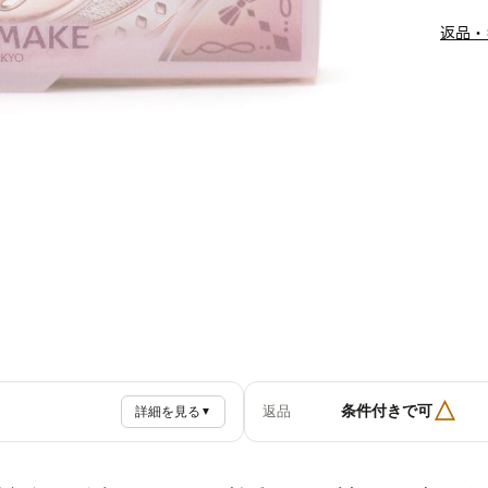
返品・
△
条件付きで可
返品
詳細を見る
▼