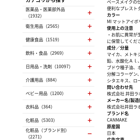
ベースメイクの
便利なプレストタ
医薬品・医薬部外品
カラー
（1932）
MI マットアイ
衛生用品（2565）
使用上の注意
・お肌に異常が
健康食品（1519）
に保管してくだ
成分／分量
飲料・食品（2969）
マイカ、メトキ
鉛、水酸化Ａｌ
日用品・洗剤（10097）
ブドウ種子油、
分解コラーゲン
介護用品（884）
シタエキス、ロ
問い合わせ先
ベビー用品（1200）
株式会社 井田ラボラ
メーカー名(製造
衣料品（364）
株式会社井田ラ
ブランド名
CANMAKE
化粧品（5303）
原産国
化粧品（ブランド別）
日本
（2271）
広告文責