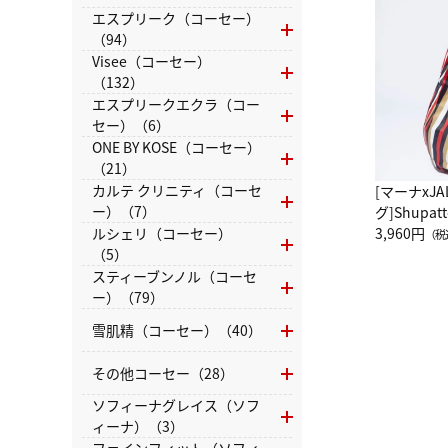
エスプリーク（コーセー）
（94）
Visee（コーセー）
（132）
エスプリークエクラ（コー
セー）（6）
ONE BY KOSE（コーセー）
（21）
カルテ クリニティ（コーセ
[マーナxJ
ー）（7）
グ]Shup
グ Drop 
3,960円
ルシェリ（コーセー）
（税
（LC）ス
（5）
スティーブンノル（コーセ
ー）（79）
雪肌精（コーセー）（40）
その他コーセー（28）
ソフィーナグレイス（ソフ
ィーナ）（3）