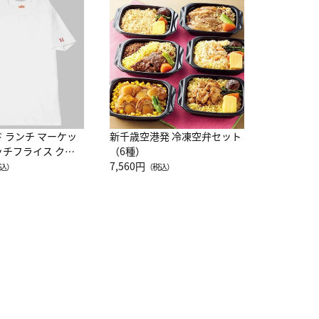
JAL特製
レー 200
10,800円
（
ド ランチ マーケッ
新千歳空港発 冷凍空弁セット
ッチフライス クル
（6種）
注半袖Ｔシャツ
7,560円
込）
（税込）