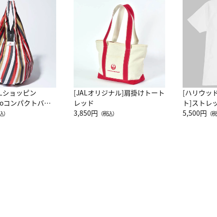
ALショッピン
[JALオリジナル]肩掛けトート
[ハリウッ
attoコンパクトバッ
レッド
ト]ストレ
JAL客室乗務員
3,850円
ーネック別
5,500円
込）
（税込）
（税
カーフ柄