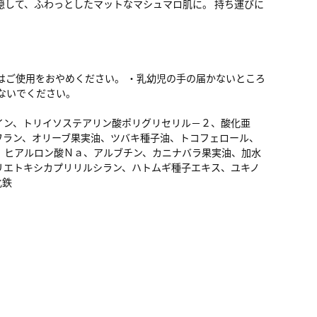
隠して、ふわっとしたマットなマシュマロ肌に。 持ち運びに
。
はご使用をおやめください。 ・乳幼児の手の届かないところ
ないでください。
イン、トリイソステアリン酸ポリグリセリル－２、酸化亜
ワラン、オリーブ果実油、ツバキ種子油、トコフェロール、
、ヒアルロン酸Ｎａ、アルブチン、カニナバラ果実油、加水
リエトキシカプリリルシラン、ハトムギ種子エキス、ユキノ
化鉄