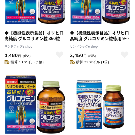
◆【機能性表示食品】オリヒロ
◆【機能性表示食品】オリヒロ
高純度 グルコサミン粒 360粒
高純度 グルコサミン粒徳用 900
粒
サンドラッグe-shop
サンドラッグe-shop
1,480
2,450
円
（税込）
円
（税込）
積算 13 マイル (1倍)
積算 22 マイル (1倍)