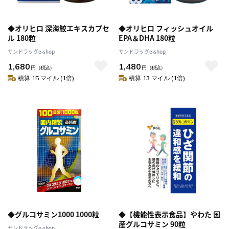
◆オリヒロ 深海鮫エキスカプセ
◆オリヒロ フィッシュオイル
ル 180粒
EPA＆DHA 180粒
サンドラッグe-shop
サンドラッグe-shop
1,680
1,480
円
（税込）
円
（税込）
積算 15 マイル (1倍)
積算 13 マイル (1倍)
◆グルコサミン1000 1000粒
◆【機能性表示食品】やわた 国
産グルコサミン 90粒
サンドラッグe-shop