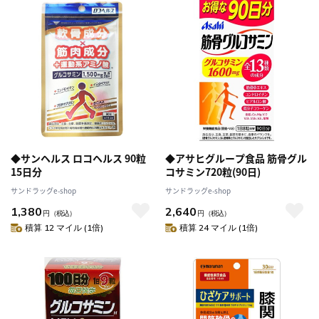
◆サンヘルス ロコヘルス 90粒
◆アサヒグループ食品 筋骨グル
15日分
コサミン720粒(90日)
サンドラッグe-shop
サンドラッグe-shop
1,380
2,640
円
（税込）
円
（税込）
積算 12 マイル (1倍)
積算 24 マイル (1倍)