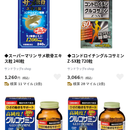
◆スーパーマリン サメ軟骨エキ
◆コンドロイチングルコサミン
ス粒 240粒
Z-SX粒 720粒
サンドラッグe-shop
サンドラッグe-shop
1,260
3,066
円
（税込）
円
（税込）
積算 11 マイル (1倍)
積算 28 マイル (1倍)