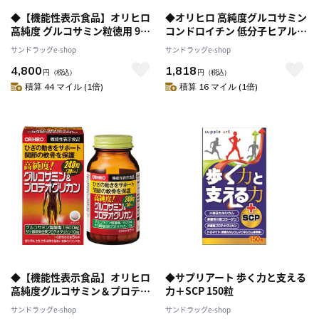
◆【機能性表示食品】オリヒロ
◆オリヒロ 高純度グルコサミン
高純度 グルコサミン粒徳用 900
コンドロイチン 低分子ヒアルロ
粒【2個セット】
ン酸 270粒(30日分）
サンドラッグe-shop
サンドラッグe-shop
4,800
1,818
円
（税込）
円
（税込）
積算 44 マイル (1倍)
積算 16 マイル (1倍)
◆【機能性表示食品】オリヒロ
◆サプリアート 歩く力と支える
高純度グルコサミン＆プロテオ
力＋SCP 150粒
グリカン 240粒
サンドラッグe-shop
サンドラッグe-shop