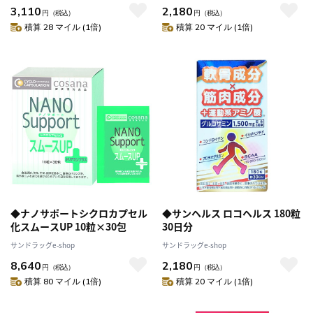
3,110
2,180
円
（税込）
円
（税込）
積算 28 マイル (1倍)
積算 20 マイル (1倍)
◆ナノサポートシクロカプセル
◆サンヘルス ロコヘルス 180粒
化スムースUP 10粒×30包
30日分
サンドラッグe-shop
サンドラッグe-shop
8,640
2,180
円
（税込）
円
（税込）
積算 80 マイル (1倍)
積算 20 マイル (1倍)