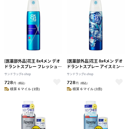
[医薬部外品]花王 8x4メン デオ
[医薬部外品]花王 8x4メン デオ
ドラントスプレー フレッシュソ
ドラントスプレー アイスミント
ープ 150g
150g
サンドラッグe-shop
サンドラッグe-shop
728
728
円
（税込）
円
（税込）
積算 6 マイル (1倍)
積算 6 マイル (1倍)