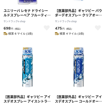
ユニリーバ レセナ ドライシー
【医薬部外品】ギャツビー パウ
ルドスプレーペア フルーティフ
ダーデオスプレー クリアオーシ
ローラル
ャン 130g
サンドラッグe-shop
サンドラッグe-shop
698
475
円
（税込）
円
（税込）
積算 6 マイル (1倍)
積算 4 マイル (1倍)
【医薬部外品】ギャツビー アイ
【医薬部外品】ギャツビー アイ
スデオスプレー アイスシトラス
スデオスプレー コールドオーシ
135g
ャン 135g