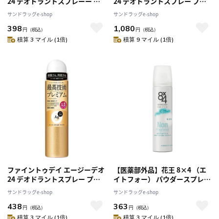
24 デオドラントスプレーー フ
24 デオドラントスプレー プレ
レッシュサボン S
ミアム 無香性 LL
サンドラッグe-shop
サンドラッグe-shop
398
1,080
円
（税込）
円
（税込）
積算 3 マイル (1倍)
積算 9 マイル (1倍)
ファイントゥデイ エージーデオ
【医薬部外品】花王 8×4 （エ
24 デオドラントスプレー プレ
イトフォー） パウダースプレー
ミアム 無香性 S
無香料 50g
サンドラッグe-shop
サンドラッグe-shop
438
363
円
（税込）
円
（税込）
積算 3 マイル (1倍)
積算 3 マイル (1倍)