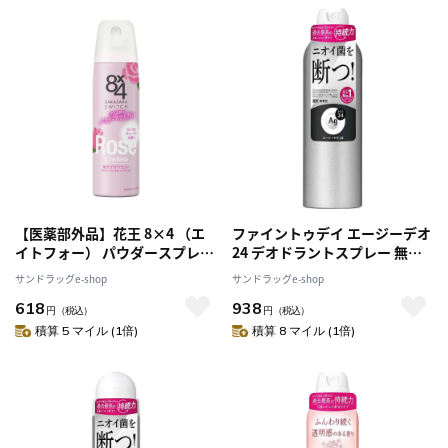
【医薬部外品】花王 8×4 （エ
ファイントゥデイ エージーデオ
イトフォー） パウダースプレー
24 デオドラントスプレー 無香
ガーリーフレグランス 150g
性 LL
サンドラッグe-shop
サンドラッグe-shop
618
938
円
（税込）
円
（税込）
積算 5 マイル (1倍)
積算 8 マイル (1倍)