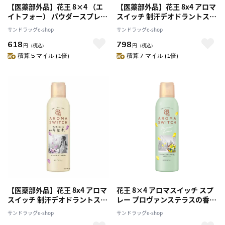
【医薬部外品】花王 8×4 （エ
【医薬部外品】花王 8x4 アロマ
イトフォー） パウダースプレー
スイッチ 制汗デオドラントスプ
ジューシーシトラス 150g
レー パリスブーケの香り 150g
サンドラッグe-shop
サンドラッグe-shop
618
798
円
（税込）
円
（税込）
積算 5 マイル (1倍)
積算 7 マイル (1倍)
【医薬部外品】花王 8x4 アロマ
花王 8×4 アロマスイッチ スプ
スイッチ 制汗デオドラントスプ
レー プロヴァンステラスの香り
レー マンハッタンリネンの香り
150g
サンドラッグe-shop
サンドラッグe-shop
150g