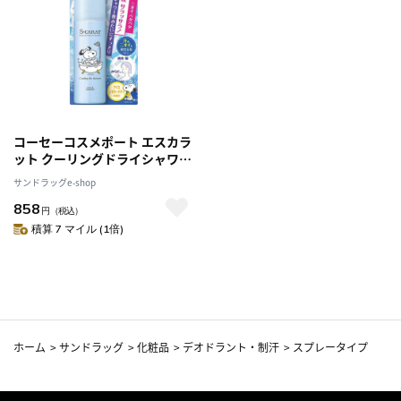
コーセーコスメポート エスカラ
ット クーリングドライシャワー
80g
サンドラッグe-shop
858
円
（税込）
積算 7 マイル (1倍)
ホーム
>
サンドラッグ
>
化粧品
>
デオドラント・制汗
>
スプレータイプ