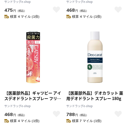
サンドラッグe-shop
サンドラッグe-shop
475
468
円
（税込）
円
（税込）
積算 4 マイル (1倍)
積算 4 マイル (1倍)
【医薬部外品】ギャツビー アイ
【医薬部外品】デオカラット 薬
スデオドラントスプレー フリー
用デオドラント スプレー 180g
ズピーチ 135g
サンドラッグe-shop
サンドラッグe-shop
468
788
円
（税込）
円
（税込）
積算 4 マイル (1倍)
積算 7 マイル (1倍)