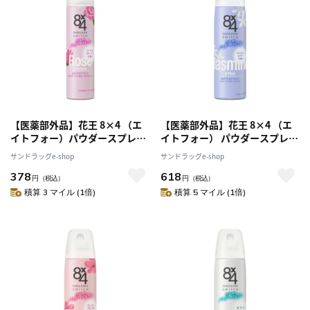
【医薬部外品】花王 8×4 （エ
【医薬部外品】花王 8×4 （エ
イトフォー）パウダースプレー
イトフォー） パウダースプレー
ローズ＆ヴァーベナの香り 50g
フェミニンフレグランス 150g
サンドラッグe-shop
サンドラッグe-shop
378
618
円
（税込）
円
（税込）
積算 3 マイル (1倍)
積算 5 マイル (1倍)