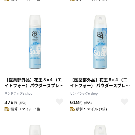
【医薬部外品】花王 8×4 （エ
【医薬部外品】花王 8×4 （エ
イトフォー）パウダースプレー
イトフォー） パウダースプレー
せっけんの香り 50g
せっけん 150g
サンドラッグe-shop
サンドラッグe-shop
378
618
円
（税込）
円
（税込）
積算 3 マイル (1倍)
積算 5 マイル (1倍)