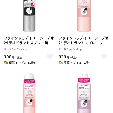
ファイントゥデイ エージーデオ
ファイントゥデイ エージーデオ
24 デオドラントスプレー 無香
24 デオドラントスプレー フロ
性 S
ーラルブーケ L
サンドラッグe-shop
サンドラッグe-shop
398
838
円
（税込）
円
（税込）
積算 3 マイル (1倍)
積算 7 マイル (1倍)