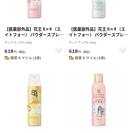
【医薬部外品】花王 8×4 （エ
【医薬部外品】花王 8×4 （エ
イトフォー） パウダースプレー
イトフォー） パウダースプレー
フレッシュフローラル 150g
無香料 150g
サンドラッグe-shop
サンドラッグe-shop
618
618
円
（税込）
円
（税込）
積算 5 マイル (1倍)
積算 5 マイル (1倍)