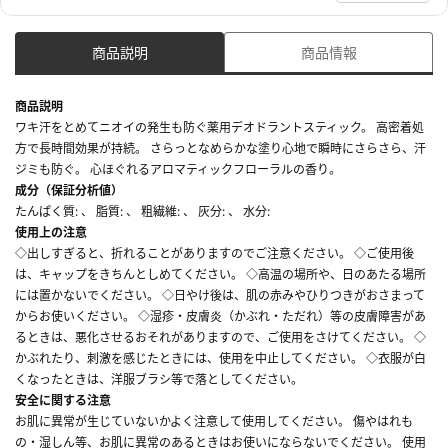
商品説明
商品情報
商品説明
ワキ汗をとめてニオイの発生も防ぐ薬用デオドラントスティック。 高密着処
方で長時間効果が持続。 さらっとなめらかな塗り心地で瞬時にさらさら、汗
ジミも防ぐ。 心ほぐれるアロマティックフローラルの香り。
成分（保証分析値）
たんぱく質: 、 脂質: 、 粗繊維: 、 灰分: 、 水分:
使用上の注意
◇出しすぎると、折れることがありますのでご注意ください。 ◇ご使用後
は、キャップをきちんとしめてください。 ◇高温の場所や、日のあたる場所
には置かないでください。 ◇日やけ後は、肌の赤みやひりつきがおさまって
からお使いください。 ◇湿疹・皮膚炎（かぶれ・ただれ）等の皮膚障害があ
るときは、悪化させるおそれがありますので、ご使用をさけてください。 ◇
かぶれたり、刺激を感じたときには、使用を中止してください。 ◇衣服が白
くなったときは、洋服ブラシ等で落としてください。
安全に関する注意
お肌に異常が生じていないかよく注意して使用してください。 傷やはれも
の・湿しん等、お肌に異常のあるときはお使いにならないでください。 使用