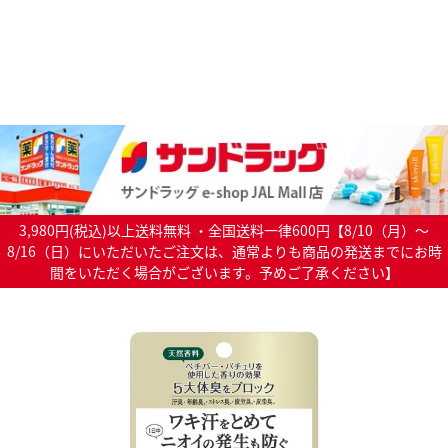
3,980円(税込)以上送料無料 ・全国送料一律600円【8/10（月）～
8/16（日）にいただいたご注文は、通常よりも商品の発送までにお時
間をいただく場合がございます。予めご了承ください】