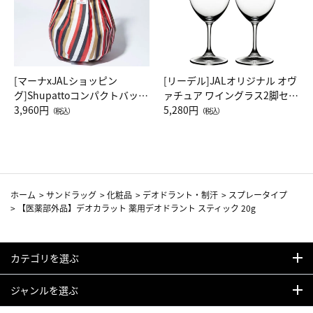
[マーナxJALショッピン
[リーデル]JALオリジナル オヴ
グ]Shupattoコンパクトバッグ
ァチュア ワイングラス2脚セッ
Drop JAL客室乗務員（LC）ス
3,960円
ト（レッドワイン）
5,280円
（税込）
（税込）
カーフ柄
ホーム
>
サンドラッグ
>
化粧品
>
デオドラント・制汗
>
スプレータイプ
>
【医薬部外品】デオカラット 薬用デオドラント スティック 20g
カテゴリを選ぶ
ジャンルを選ぶ