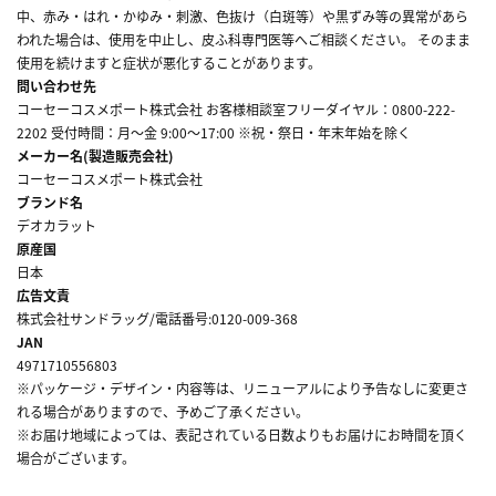
中、赤み・はれ・かゆみ・刺激、色抜け（白斑等）や黒ずみ等の異常があら
われた場合は、使用を中止し、皮ふ科専門医等へご相談ください。 そのまま
使用を続けますと症状が悪化することがあります。
問い合わせ先
コーセーコスメポート株式会社 お客様相談室フリーダイヤル：0800-222-
2202 受付時間：月～金 9:00～17:00 ※祝・祭日・年末年始を除く
メーカー名(製造販売会社)
コーセーコスメポート株式会社
ブランド名
デオカラット
原産国
日本
広告文責
株式会社サンドラッグ/電話番号:0120-009-368
JAN
4971710556803
※パッケージ・デザイン・内容等は、リニューアルにより予告なしに変更さ
れる場合がありますので、予めご了承ください。
※お届け地域によっては、表記されている日数よりもお届けにお時間を頂く
場合がございます。