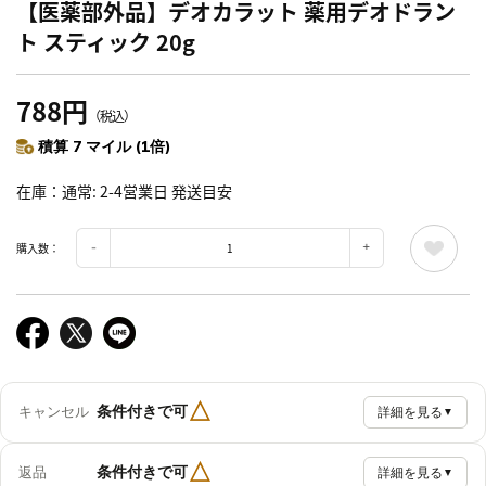
【医薬部外品】デオカラット 薬用デオドラン
ト スティック 20g
788円
（税込）
積算 7 マイル (1倍)
在庫
通常: 2-4営業日 発送目安
購入数：
△
条件付きで可
キャンセル
詳細を見る
▼
△
条件付きで可
返品
詳細を見る
▼