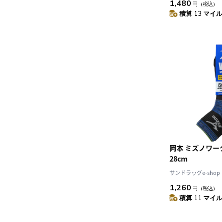
1,480
円
（税込）
積算 13 マイル 
岡本 ミズノワーク 
28cm
サンドラッグe-shop
1,260
円
（税込）
積算 11 マイル 