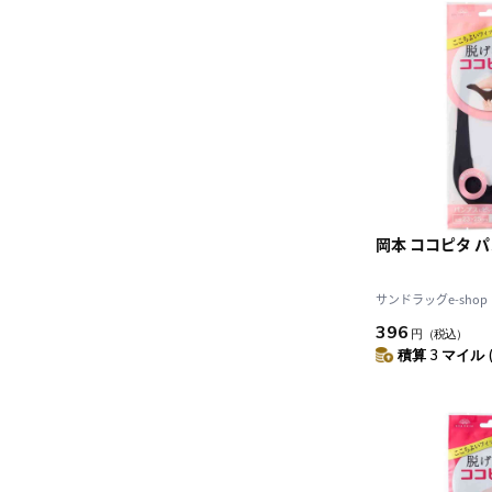
岡本 ココピタ パ
サンドラッグe-shop
396
円
（税込）
積算 3 マイル 