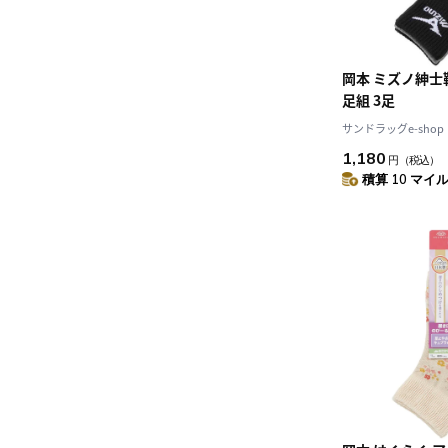
岡本 ミズノ紳士
足組 3足
サンドラッグe-shop
1,180
円
（税込）
積算 10 マイル 