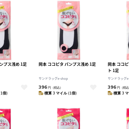
ンプス浅め 1足
岡本 ココピタ パンプス浅め 1足
岡本 ココ
ト 1足
サンドラッグe-shop
サンドラッグe-
396
396
円
（税込）
円
（税込
(1倍)
積算 3 マイル (1倍)
積算 3 マ