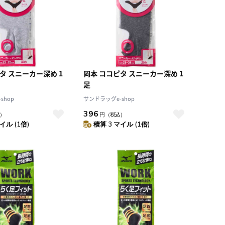
タ スニーカー深め 1
岡本 ココピタ スニーカー深め 1
足
shop
サンドラッグe-shop
396
）
円
（税込）
イル (1倍)
積算 3 マイル (1倍)