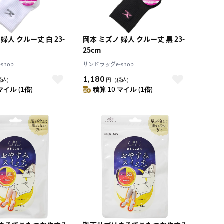
婦人 クルー丈 白 23-
岡本 ミズノ 婦人 クルー丈 黒 23-
25cm
shop
サンドラッグe-shop
1,180
税込）
円
（税込）
マイル (1倍)
積算 10 マイル (1倍)