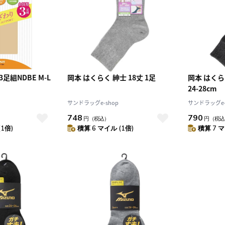
10
2026.10
月
2026.11
足組NDBE M-L
岡本 はくらく 紳士 18丈 1足
岡本 はくら
木
金
土
日
月
火
水
木
金
土
24-28cm
4
5
1
2
3
サンドラッグe-shop
サンドラッグe-
0
11
12
4
5
6
7
8
9
10
748
790
円
（税込）
円
（税込
7
18
19
11
12
13
14
15
16
17
(1倍)
積算 6 マイル (1倍)
積算 7 マ
4
25
26
18
19
20
21
22
23
24
25
26
27
28
29
30
31