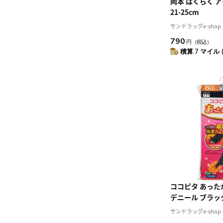
岡本 はくらく 
21-25cm
サンドラッグe-shop
790
円
（税込）
積算 7 マイル 
ココピタ あった
デニール ブラック
サンドラッグe-shop