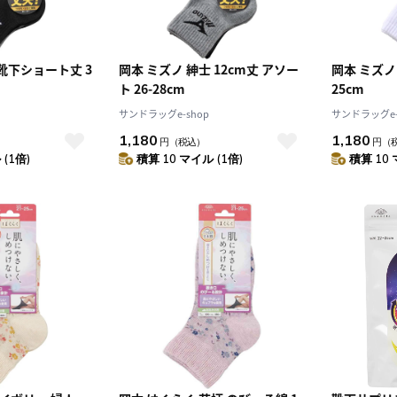
靴下ショート丈 3
岡本 ミズノ 紳士 12cm丈 アソー
岡本 ミズノ 
ト 26-28cm
25cm
サンドラッグe-shop
サンドラッグe-
1,180
1,180
円
（税込）
円
（
(1倍)
積算 10 マイル (1倍)
積算 10 