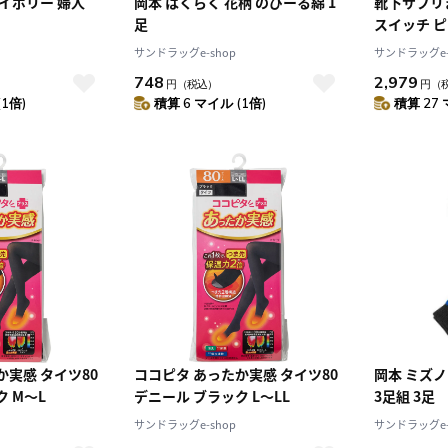
アイボリー 婦人
岡本 はくらく 花柄 のびーる綿 1
靴下サプリ
足
スイッチ ピン
サンドラッグe-shop
サンドラッグe-
748
2,979
円
（税込）
円
（
(1倍)
積算 6 マイル (1倍)
積算 27 
か実感 タイツ80
ココピタ あったか実感 タイツ80
岡本 ミズ
 M～L
デニール ブラック L～LL
3足組 3足
サンドラッグe-shop
サンドラッグe-