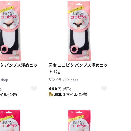
ピタ パンプス浅めニッ
岡本 ココピタ パンプス浅めニッ
ト 1足
shop
サンドラッグe-shop
396
）
円
（税込）
イル (1倍)
積算 3 マイル (1倍)