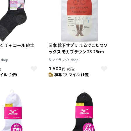
く チャコール 紳士
岡本 靴下サプリ まるでこたつソ
ックス モカブラウン 23-25cm
shop
サンドラッグe-shop
1,500
）
円
（税込）
イル (1倍)
積算 13 マイル (1倍)