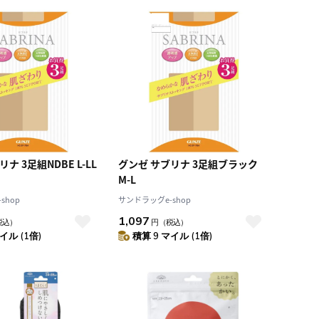
積算マイル率（高い
順）
人気順
レビュー件数（多い
順）
レビュー評価（高い
順）
価格（安い順）
価格（高い順）
ナ 3足組NDBE L-LL
グンゼ サブリナ 3足組ブラック
M-L
shop
サンドラッグe-shop
1,097
税込）
円
（税込）
イル (1倍)
積算 9 マイル (1倍)