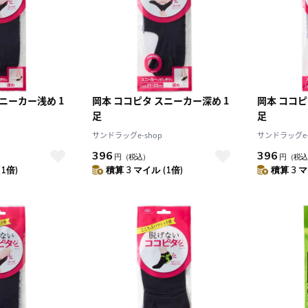
ニーカー浅め 1
岡本 ココピタ スニーカー深め 1
岡本 ココピ
足
足
サンドラッグe-shop
サンドラッグe-
396
396
円
（税込）
円
（税込
(1倍)
積算 3 マイル (1倍)
積算 3 マ