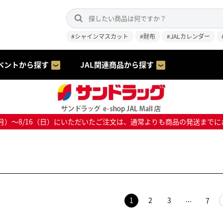
#シャインマスカット
#財布
#JALカレンダー
ベントから探す
JAL関連商品から探す
8/10（月）～8/16（日）にいただいたご注文は、通常よりも商品の発送
1
2
3
7