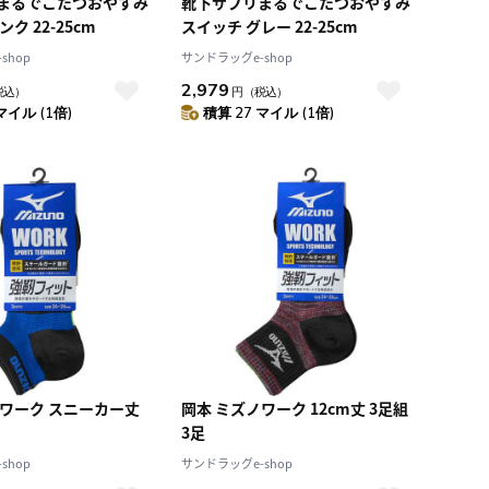
まるでこたつおやすみ
靴下サプリまるでこたつおやすみ
ク 22-25cm
スイッチ グレー 22-25cm
shop
サンドラッグe-shop
2,979
税込）
円
（税込）
マイル (1倍)
積算 27 マイル (1倍)
ノワーク スニーカー丈
岡本 ミズノワーク 12cm丈 3足組
3足
shop
サンドラッグe-shop