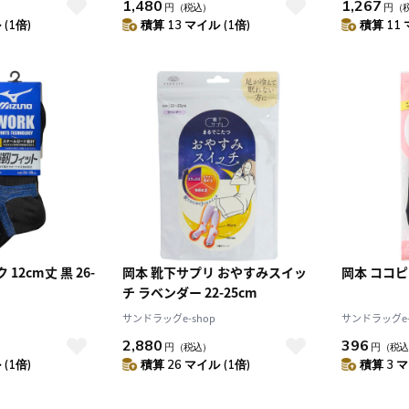
1,480
1,267
円
（税込）
円
（
(1倍)
積算 13 マイル (1倍)
積算 11 
12cm丈 黒 26-
岡本 靴下サプリ おやすみスイッ
岡本 ココピ
チ ラベンダー 22-25cm
サンドラッグe-shop
サンドラッグe-
2,880
396
円
（税込）
円
（税込
(1倍)
積算 26 マイル (1倍)
積算 3 マ