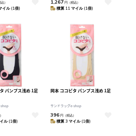
1,267
税込）
円
（税込）
マイル (1倍)
積算 11 マイル (1倍)
タ パンプス浅め 1足
岡本 ココピタ パンプス浅め 1足
shop
サンドラッグe-shop
396
）
円
（税込）
イル (1倍)
積算 3 マイル (1倍)