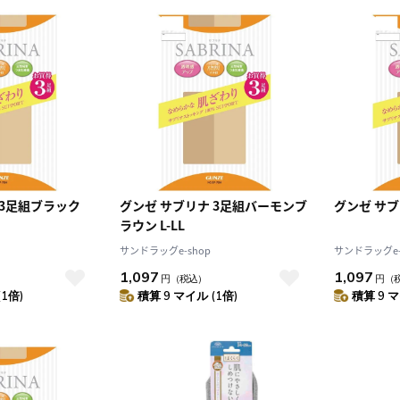
 3足組ブラック
グンゼ サブリナ 3足組バーモンブ
グンゼ サブリ
ラウン L-LL
サンドラッグe-shop
サンドラッグe-
1,097
1,097
円
（税込）
円
（
(1倍)
積算 9 マイル (1倍)
積算 9 マ