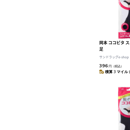
岡本 ココピタ ス
足
サンドラッグe-shop
396
円
（税込）
積算 3 マイル 