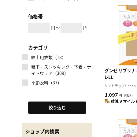
価格帯
円
～
円
カテゴリ
紳士用衣類（18）
靴下・ストッキング・下着・ナ
グンゼ サブリナ
イトウェア（309）
L-LL
季節衣料（37）
サンドラッグe-shop
1,097
円
（税込）
積算 9 マイル 
絞り込む
ショップ内検索