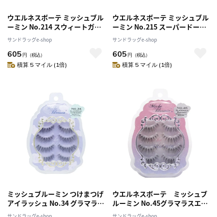
ウエルネスボーテ ミッシュブル
ウエルネスボーテ ミッシュブル
ーミン No.214 スウィートガー
ーミン No.215 スーパードール
ル 1ペア
1ペア
サンドラッグe-shop
サンドラッグe-shop
605
605
円
（税込）
円
（税込）
積算 5 マイル (1倍)
積算 5 マイル (1倍)
ミッシュブルーミン つけまつげ
ウエルネスボーテ ミッシュブ
アイラッシュ No.34 グラマラス
ルーミン No.45グラマラスエレ
エクステンション 4ペア
ガント 4ペア
サンドラッグe-shop
サンドラッグe-shop