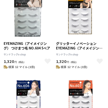
EYEMAZING（アイメイジン
グリッターイノベーション
グ） つけまつ毛 NO.604 5ペア
EYEMAZING（アイメイジン
グ） つけまつ毛 NO.605 5ペア
サンドラッグe-shop
サンドラッグe-shop
1,320
1,320
円
（税込）
円
（税込）
積算 12 マイル (1倍)
積算 12 マイル (1倍)