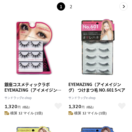
1
2
銀座コスメティックラボ
EYEMAZING（アイメイジン
EYEMAZING（アイメイジン
グ） つけまつ毛 NO.601 5ペア
グ） 小森純シリーズ つけまつ
サンドラッグe-shop
サンドラッグe-shop
げ NO.001 5ペア
1,320
1,320
円
（税込）
円
（税込）
積算 12 マイル (1倍)
積算 12 マイル (1倍)