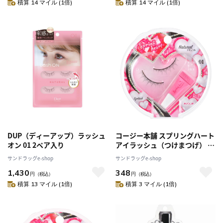
積算 14 マイル (1倍)
積算 14 マイル (1倍)
DUP（ディーアップ）ラッシュ
コージー本舗 スプリングハート
オン 01 2ペア入り
アイラッシュ（つけまつげ） 1
ペア No.1
サンドラッグe-shop
サンドラッグe-shop
1,430
348
円
（税込）
円
（税込）
積算 13 マイル (1倍)
積算 3 マイル (1倍)