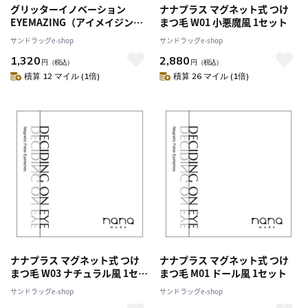
グリッターイノベーション
ナナプラス マグネット式 つけ
EYEMAZING（アイメイジン
まつ毛 W01 小悪魔風 1セット
グ） つけまつ毛 NO.608 5ペア
サンドラッグe-shop
サンドラッグe-shop
1,320
2,880
円
（税込）
円
（税込）
積算 12 マイル (1倍)
積算 26 マイル (1倍)
ナナプラス マグネット式 つけ
ナナプラス マグネット式 つけ
まつ毛 W03 ナチュラル風 1セッ
まつ毛 M01 ドール風 1セット
ト
サンドラッグe-shop
サンドラッグe-shop