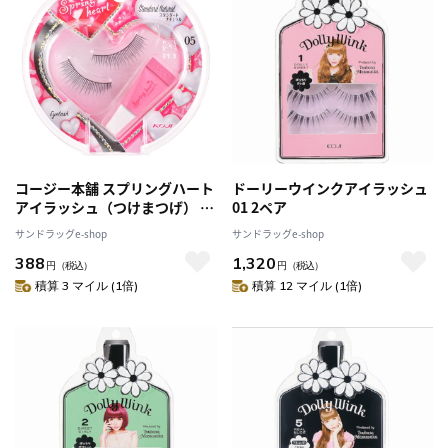
コージー本舗 スプリングハート
ドーリーウインクアイラッシュ
アイラッシュ（つけまつげ） 1
01 2ペア
ペア No.5
サンドラッグe-shop
サンドラッグe-shop
388
1,320
円
（税込）
円
（税込）
積算 3 マイル (1倍)
積算 12 マイル (1倍)