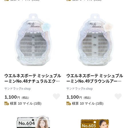
ウエルネスボーテ ミッシュブル
ウエルネスボーテ ミッシュブル
ーミンNo.48ナチュラルエクス
ーミンNo.49ブラウンルアーエ
テ 48束
クステ 144束
サンドラッグe-shop
サンドラッグe-shop
1,100
1,100
円
（税込）
円
（税込）
積算 10 マイル (1倍)
積算 10 マイル (1倍)