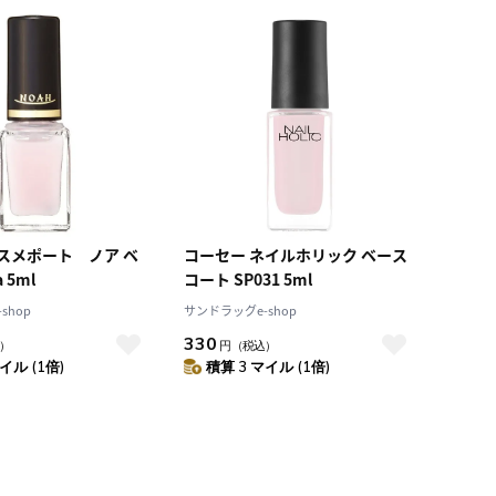
積算マイル率（高い
順）
人気順
レビュー件数（多い
順）
レビュー評価（高い
順）
価格（安い順）
価格（高い順）
スメポート ノア ベ
コーセー ネイルホリック ベース
 5ml
コート SP031 5ml
shop
サンドラッグe-shop
330
）
円
（税込）
イル (1倍)
積算 3 マイル (1倍)