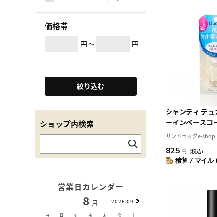
価格帯
円
～
円
絞り込む
シャンティ デュ
ーインベースコート
ショップ内検索
サンドラッグe-shop
825
円
（税込）
積算 7 マイル 
営業日カレンダー
8
9
月
2026.09
月
日
月
火
水
木
金
土
日
月
火
水