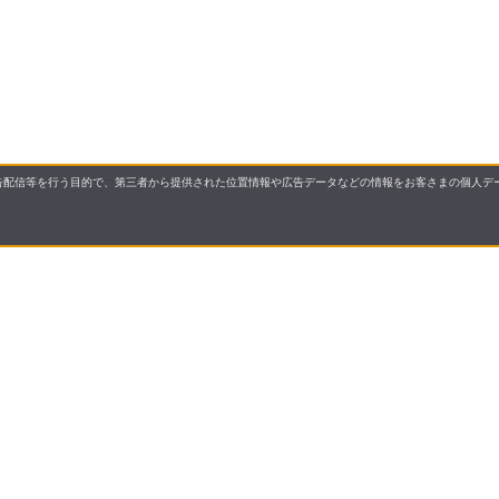
配信等を行う目的で、第三者から提供された位置情報や広告データなどの情報をお客さまの個人デー
国展開する株式会社サンドラッグが運営する「お客様の健康
・第2類・第3類）・介護用品・食品からカー用品まで、多