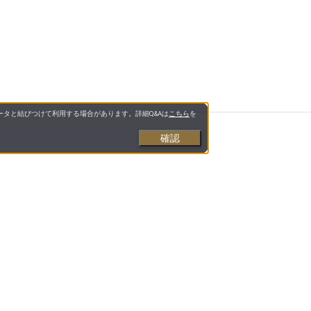
タと結びつけて利用する場合があります。詳細Q&Aは
こちら
を
確認
と美容をサポート」するインターネットショップで
様な品揃えで、お客様に「安心・信頼・便利」をお