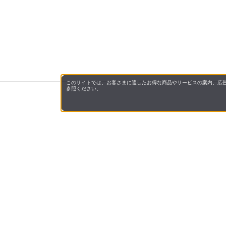
このサイトでは、お客さまに適したお得な商品やサービスの案内、広告
参照ください。
サンドラッグe-shopについて
サンドラッグe-shopは、ドラッグストアを全
す。
化粧品・健康食品・医薬品（第1類・指定第2類
届けいたします。