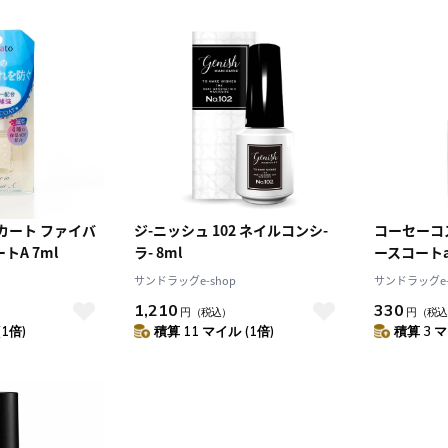
カート ファイバ
ジ-ニッシュ 102 ネイルコンシ-
コーセーコ
A 7ml
ラ- 8ml
ースコートa
サンドラッグe-shop
サンドラッグe-
1,210
330
円
（税込）
円
（税込
(1倍)
積算 11 マイル (1倍)
積算 3 マ
10
2026.10
月
2026.11
木
金
土
日
月
火
水
木
金
土