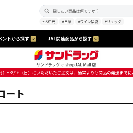
#お中元
#日傘
#ワイン福袋
#リュック
ベントから探す
JAL関連商品から探す
8/10（月）～8/16（日）にいただいたご注文は、通常よりも商品の発送
コート