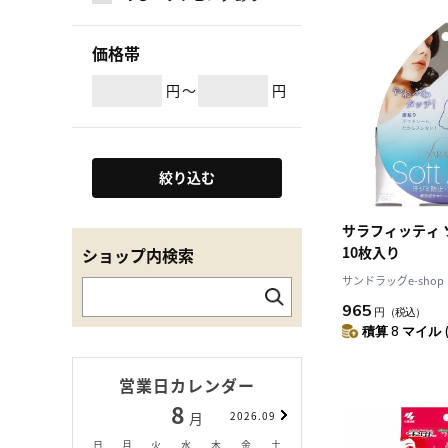
価格帯
円
～
円
絞り込む
サラフィッティ
10枚入り
ショップ内検索
サンドラッグe-shop
965
円
（税込）
積算 8 マイル 
営業日カレンダー
8
9
月
2026.09
月
日
月
火
水
木
金
土
日
月
火
水