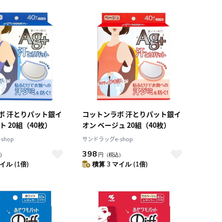
積算マイル率（高い
順）
人気順
レビュー件数（多い
順）
レビュー評価（高い
順）
価格（安い順）
価格（高い順）
ボ 汗とりパット銀イ
コットンラボ 汗とりパット銀イ
ト 20組（40枚）
オン ベージュ 20組（40枚）
shop
サンドラッグe-shop
398
）
円
（税込）
イル (1倍)
積算 3 マイル (1倍)