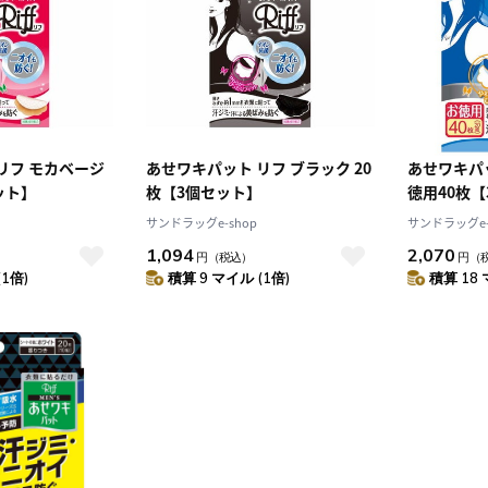
4
5
1
2
3
0
11
12
4
5
6
7
8
9
10
7
18
19
11
12
13
14
15
16
17
4
25
26
18
19
20
21
22
23
24
25
26
27
28
29
30
31
リフ モカベージ
あせワキパット リフ ブラック 20
あせワキパッ
ット】
枚【3個セット】
徳用40枚
サンドラッグe-shop
サンドラッグe-
1,094
2,070
円
（税込）
円
（
(1倍)
積算 9 マイル (1倍)
積算 18 