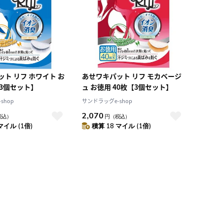
ト リフ ホワイト お
あせワキパット リフ モカベージ
【3個セット】
ュ お徳用 40枚【3個セット】
shop
サンドラッグe-shop
2,070
税込）
円
（税込）
マイル (1倍)
積算 18 マイル (1倍)