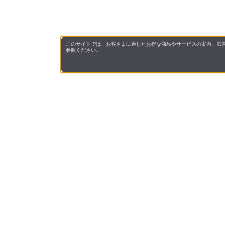
このサイトでは、お客さまに適したお得な商品やサービスの案内、広告
参照ください。
サンドラッグe-shopについて
サンドラッグe-shopは、ドラッグストアを全
す。
化粧品・健康食品・医薬品（第1類・指定第2類
届けいたします。
医薬品
お支払
送料に