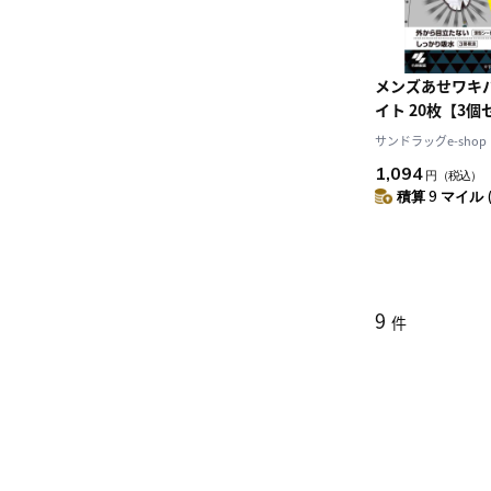
メンズあせワキパ
イト 20枚【3個
サンドラッグe-shop
1,094
円
（税込）
積算 9 マイル 
9
件