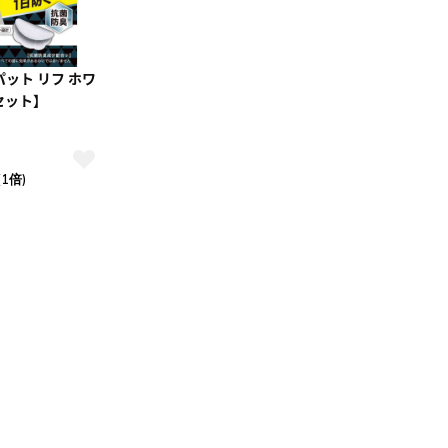
ット リフ ホワ
セット】
(1倍)