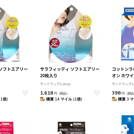
 ソフトエアリー
サラフィッティ ソフトエアリー
コットンラ
20枚入り
オン ホワイ
サンドラッグe-shop
サンドラッグe-
1,618
398
円
（税込）
円
（税込
(1倍)
積算 14 マイル (1倍)
積算 3 マ
10
2026.10
月
2026.11
木
金
土
日
月
火
水
木
金
土