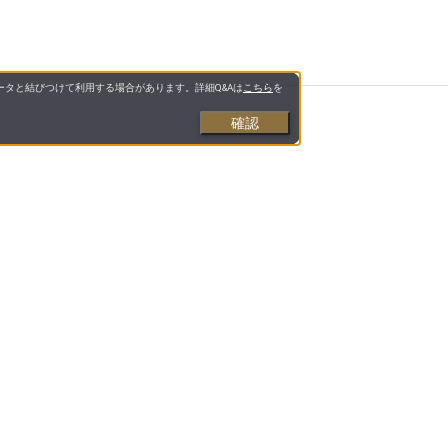
タと結びつけて利用する場合があります。詳細Q&Aは
こちら
を
確認
と美容をサポート」するインターネットショップで
様な品揃えで、お客様に「安心・信頼・便利」をお
プライバシーポリシー
配送について
ついて
保証・修理について