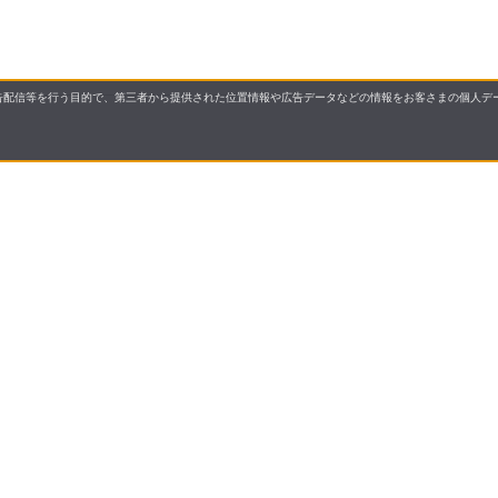
配信等を行う目的で、第三者から提供された位置情報や広告データなどの情報をお客さまの個人デー
国展開する株式会社サンドラッグが運営する「お客様の健康
・第2類・第3類）・介護用品・食品からカー用品まで、多
販売に関する注意事項
会社概要
いについて
領収書について
ついて
キャンセル・返品・交換に