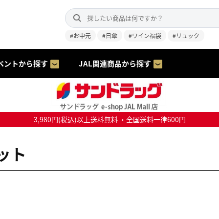
#お中元
#日傘
#ワイン福袋
#リュック
ベントから探す
JAL関連商品から探す
3,980円(税込)以上送料無料 ・全国送料一律600円
ット