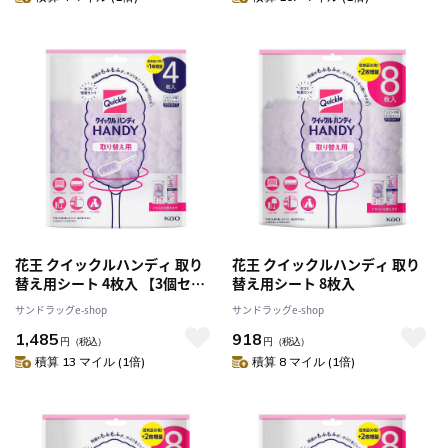
花王 クイックルハンディ 取り
花王 クイックルハンディ 取り
替え用シート 4枚入 【3個セッ
替え用シート 8枚入
ト】
サンドラッグe-shop
サンドラッグe-shop
1,485
918
円
（税込）
円
（税込）
積算 13 マイル (1倍)
積算 8 マイル (1倍)