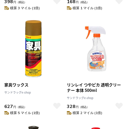
398
168
円
（税込）
円
（税込）
積算 3 マイル (1倍)
積算 1 マイル (1倍)
家具ワックス
リンレイ つやピカ 透明クリー
ナー 本体 500ml
サンドラッグe-shop
サンドラッグe-shop
627
328
円
（税込）
円
（税込）
積算 5 マイル (1倍)
積算 2 マイル (1倍)