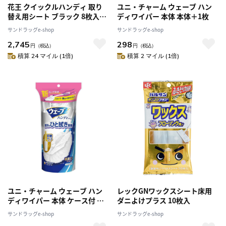
花王 クイックルハンディ 取り
ユニ・チャーム ウェーブ ハン
替え用シート ブラック 8枚入
ディワイパー 本体 本体＋1枚
【3個セット】
サンドラッグe-shop
サンドラッグe-shop
2,745
298
円
（税込）
円
（税込）
積算 24 マイル (1倍)
積算 2 マイル (1倍)
ユニ・チャーム ウェーブ ハン
レックGNワックスシート床用
ディワイパー 本体 ケース付 本
ダニよけプラス 10枚入
体＋1枚
サンドラッグe-shop
サンドラッグe-shop