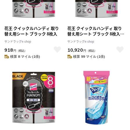
花王 クイックルハンディ 取り
花王 クイックルハンディ 取り
替え用シート ブラック 8枚入
替え用シート ブラック 8枚入
【12個セット】
サンドラッグe-shop
サンドラッグe-shop
918
10,920
円
（税込）
円
（税込）
積算 8 マイル (1倍)
積算 99 マイル (1倍)