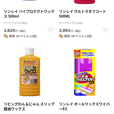
リンレイ ハイプロテクトワック
リンレイ ウルトラタフコート
ス 500ml
500ML
サンドラッグe-shop
サンドラッグe-shop
1,620
3,091
円
（税込）
円
（税込）
積算 14 マイル (1倍)
積算 28 マイル (1倍)
リビングわん＆にゃん スリップ
リンレイ オールワックスワイパ
軽減ワックス
ーEX