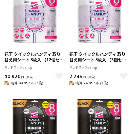
花王 クイックルハンディ 取り
花王 クイックルハンディ 取り
替え用シート 8枚入 【12個セッ
替え用シート 8枚入 【3個セッ
ト】
ト】
サンドラッグe-shop
サンドラッグe-shop
10,920
2,745
円
（税込）
円
（税込）
積算 99 マイル (1倍)
積算 24 マイル (1倍)