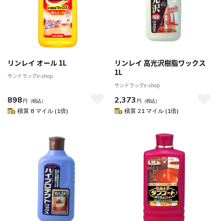
リンレイ オール 1L
リンレイ 高光沢樹脂ワックス
1L
サンドラッグe-shop
サンドラッグe-shop
898
2,373
円
（税込）
円
（税込）
積算 8 マイル (1倍)
積算 21 マイル (1倍)