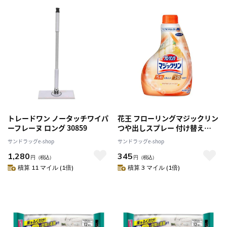
トレードワン ノータッチワイパ
花王 フローリングマジックリン
ーフレーヌ ロング 30859
つや出しスプレー 付け替え
400ml
サンドラッグe-shop
サンドラッグe-shop
1,280
345
円
（税込）
円
（税込）
積算 11 マイル (1倍)
積算 3 マイル (1倍)