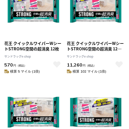
花王 クイックルワイパーWシー
花王 クイックルワイパーWシー
トSTRONG空間の超消臭 12枚
トSTRONG空間の超消臭 12枚
【20個セット】
サンドラッグe-shop
サンドラッグe-shop
570
11,260
円
（税込）
円
（税込）
積算 5 マイル (1倍)
積算 102 マイル (1倍)