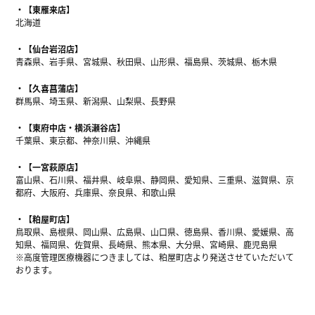
【東雁来店】
北海道
【仙台岩沼店】
青森県、岩手県、宮城県、秋田県、山形県、福島県、茨城県、栃木県
【久喜菖蒲店】
群馬県、埼玉県、新潟県、山梨県、長野県
【東府中店・横浜瀬谷店】
千葉県、東京都、神奈川県、沖縄県
【一宮萩原店】
富山県、石川県、福井県、岐阜県、静岡県、愛知県、三重県、滋賀県、京
都府、大阪府、兵庫県、奈良県、和歌山県
【粕屋町店】
鳥取県、島根県、岡山県、広島県、山口県、徳島県、香川県、愛媛県、高
知県、福岡県、佐賀県、長崎県、熊本県、大分県、宮崎県、鹿児島県
※高度管理医療機器につきましては、粕屋町店より発送させていただいて
おります。