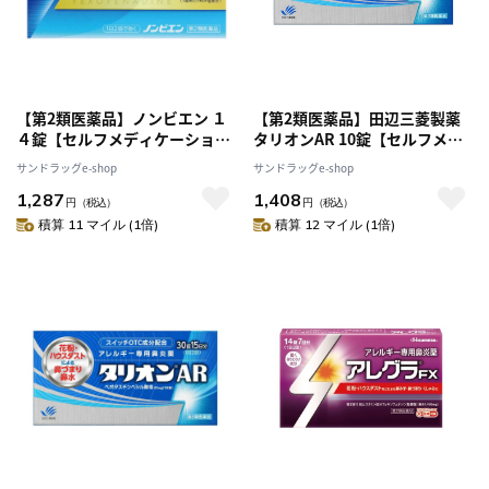
【第2類医薬品】ノンビエン １
【第2類医薬品】田辺三菱製薬
４錠【セルフメディケーション
タリオンAR 10錠【セルフメデ
税制対象】
ィケーション税制対象】
サンドラッグe-shop
サンドラッグe-shop
1,287
1,408
円
（税込）
円
（税込）
積算 11 マイル (1倍)
積算 12 マイル (1倍)