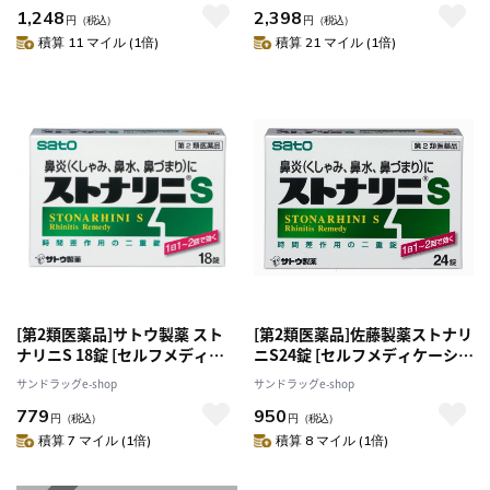
1,248
2,398
円
（税込）
円
（税込）
積算 11 マイル (1倍)
積算 21 マイル (1倍)
[第2類医薬品]サトウ製薬 スト
[第2類医薬品]佐藤製薬ストナリ
ナリニS 18錠 [セルフメディケ
ニS24錠 [セルフメディケーショ
ーション税制対象]
ン税制対象]
サンドラッグe-shop
サンドラッグe-shop
779
950
円
（税込）
円
（税込）
積算 7 マイル (1倍)
積算 8 マイル (1倍)