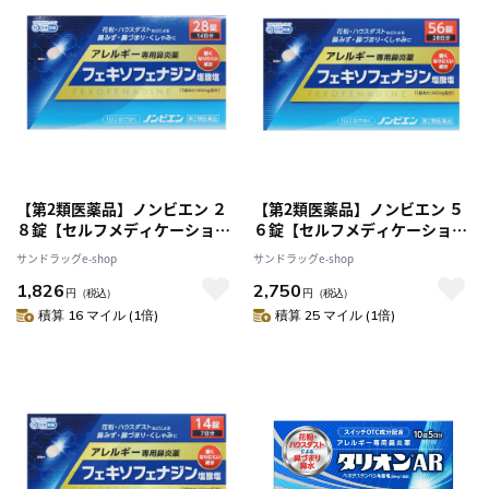
【第2類医薬品】ノンビエン ２
【第2類医薬品】ノンビエン ５
８錠【セルフメディケーション
６錠【セルフメディケーション
税制対象】
税制対象】
サンドラッグe-shop
サンドラッグe-shop
1,826
2,750
円
（税込）
円
（税込）
積算 16 マイル (1倍)
積算 25 マイル (1倍)