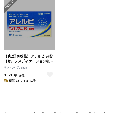
【第2類医薬品】アレルビ 84錠
【セルフメディケーション税制
対象】
サンドラッグe-shop
1,518
円
（税込）
積算 13 マイル (1倍)