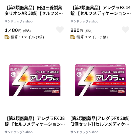
【第2類医薬品】田辺三菱製薬
【第2類医薬品】アレグラFX 14
タリオンAR 30錠【セルフメデ
錠 【セルフメディケーション税
ィケーション税制対象】
制対象】
サンドラッグe-shop
サンドラッグe-shop
1,480
880
円
（税込）
円
（税込）
積算 13 マイル (1倍)
積算 8 マイル (1倍)
【第2類医薬品】アレグラFX 28
[第2類医薬品]アレグラFX 28錠
錠 【セルフメディケーション税
[2個セット] [セルフメディケー
制対象】
ション税制対象]
サンドラッグe-shop
サンドラッグe-shop