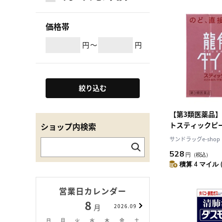
価格帯
円
～
円
絞り込む
【第3類医薬品
ショップ内検索
サンドラッグe-shop
528
円
（税込）
積算 4 マイル 
営業日カレンダー
8
9
月
2026.09
月
日
月
火
水
木
金
土
日
月
火
水