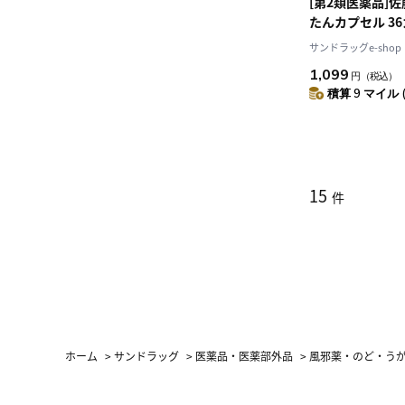
[第2類医薬品]
たんカプセル 3
メディケーショ
サンドラッグe-shop
1,099
円
（税込）
積算 9 マイル 
15
件
ホーム
>
サンドラッグ
>
医薬品・医薬部外品
>
風邪薬・のど・う