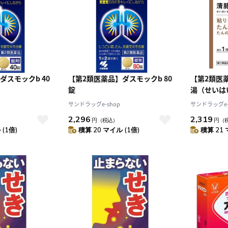
4
5
1
2
3
0
11
12
4
5
6
7
8
9
10
7
18
19
11
12
13
14
15
16
17
4
25
26
18
19
20
21
22
23
24
25
26
27
28
29
30
31
ダスモックb 40
【第2類医薬品】ダスモックb 80
【第2類医
錠
湯（せいは
20包
サンドラッグe-shop
サンドラッグe-
2,296
2,319
円
（税込）
円
（
(1倍)
積算 20 マイル (1倍)
積算 21 