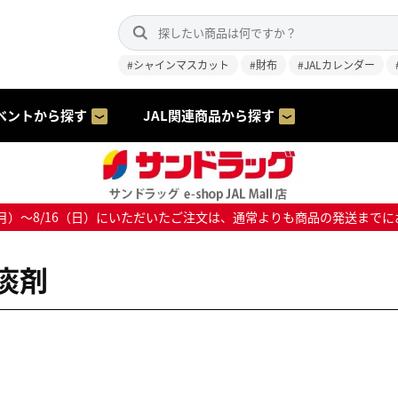
#シャインマスカット
#財布
#JALカレンダー
ベントから探す
JAL関連商品から探す
8/10（月）～8/16（日）にいただいたご注文は、通常よりも商品の発送
痰剤