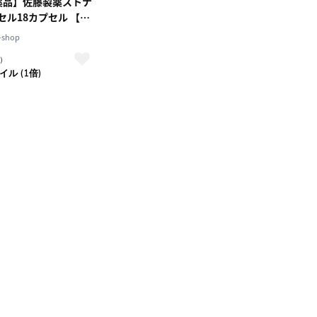
薬品】佐藤製薬ストナ
セル18カプセル 【セ
ケーション税制対象】
shop
）
イル (1倍)