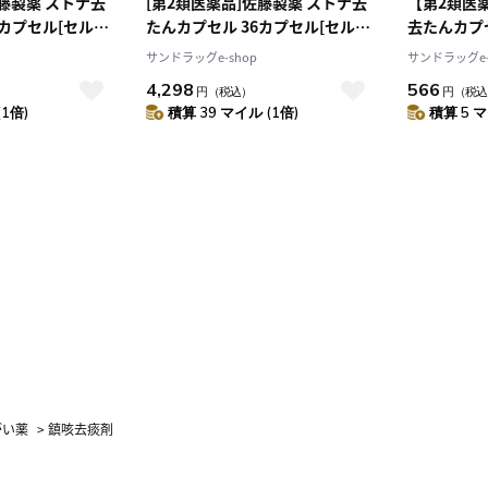
佐藤製薬 ストナ去
[第2類医薬品]佐藤製薬 ストナ去
【第2類医
6カプセル[セルフ
たんカプセル 36カプセル[セルフ
去たんカプ
ン税制対象]
メディケーション税制対象] [4個
ルフメディ
サンドラッグe-shop
サンドラッグe-
セット]
4,298
566
円
（税込）
円
（税込
(1倍)
積算 39 マイル (1倍)
積算 5 マ
がい薬
>
鎮咳去痰剤