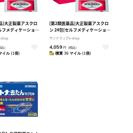
薬品]大正製薬アスクロ
[第2類医薬品]大正製薬アスクロ
セルフメディケーション
ン 24包[セルフメディケーション
税制対象] [3個セット]
shop
サンドラッグe-shop
4,059
税込）
円
（税込）
マイル (1倍)
積算 36 マイル (1倍)