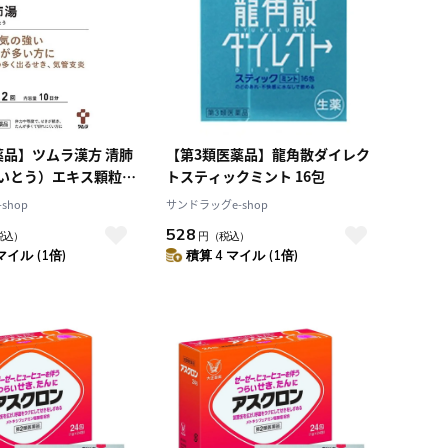
薬品】ツムラ漢方 清肺
【第3類医薬品】龍角散ダイレク
いとう）エキス顆粒
トスティックミント 16包
shop
サンドラッグe-shop
528
税込）
円
（税込）
マイル (1倍)
積算 4 マイル (1倍)