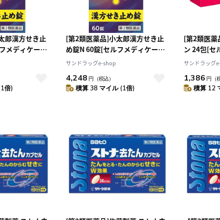
小太郎漢方せき止
[第2類医薬品]小太郎漢方せき止
[第2類医
セルフメディケーシ
め錠N 60錠[セルフメディケーシ
ン 24包[
ョン税制対象] [4個セット]
税制対象]
サンドラッグe-shop
サンドラッグe-
4,248
1,386
円
（税込）
円
（
(1倍)
積算 38 マイル (1倍)
積算 12 