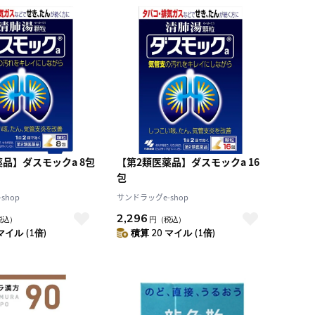
積算マイル率（高い
順）
人気順
レビュー件数（多い
順）
レビュー評価（高い
順）
価格（安い順）
価格（高い順）
品】ダスモックa 8包
【第2類医薬品】ダスモックa 16
包
shop
サンドラッグe-shop
2,296
税込）
円
（税込）
マイル (1倍)
積算 20 マイル (1倍)