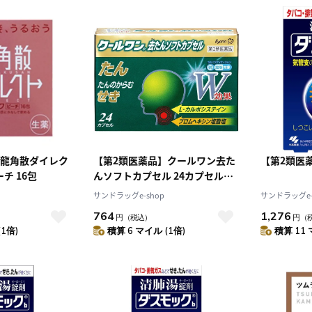
】龍角散ダイレク
【第2類医薬品】クールワン去た
【第2類医薬
トスティックピーチ 16包
んソフトカプセル 24カプセル
【セルフメディケーション税制対
サンドラッグe-shop
サンドラッグe-
象】
764
1,276
円
（税込）
円
（
(1倍)
積算 6 マイル (1倍)
積算 11 
10
2026.10
月
2026.11
木
金
土
日
月
火
水
木
金
土