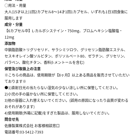
○用法・用量
大人(15才以上)1回2カプセル8～14才1回1カプセル、いずれも1日3回食後に
服用します
成分・分量
【6カプセル中】L-カルボシステイン・750mg、ブロムヘキシン塩酸塩・
12mg
添加物
中鎖脂肪酸トリグリセリド、サラシミツロウ、グリセリン脂肪酸エステル、
セスキオレイン酸ソルビタン、ポリソルベート80、ゼラチン、グリセリン、
パラベン、酸化チタン、香料(l-メントールを含む)
保管及び取扱上の注意
※こちらの商品は、使用期限が【8ヶ月】以上ある商品を販売させていただい
ております※
●1)直射日光の当たらない湿気の少ない涼しい所に保管してください。
2)小児の手の届かない所に保管してください。
3)他の容器に入れ替えないでください。(誤用の原因になったり品質が変わる
おそれがあります)
4)使用期限(外箱に記載)をすぎた製品は、服用しないでください。
問合せ先
佐藤製薬株式会社 お客様相談窓口
電話番号:03-5412-7393