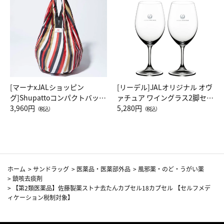
[マーナxJALショッピン
[リーデル]JALオリジナル オヴ
グ]Shupattoコンパクトバッグ
ァチュア ワイングラス2脚セッ
Drop JAL客室乗務員（LC）ス
3,960円
ト（レッドワイン）
5,280円
（税込）
（税込）
カーフ柄
ホーム
>
サンドラッグ
>
医薬品・医薬部外品
>
風邪薬・のど・うがい薬
>
鎮咳去痰剤
>
【第2類医薬品】佐藤製薬ストナ去たんカプセル18カプセル 【セルフメデ
ィケーション税制対象】