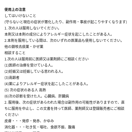
使用上の注意
してはいけないこと
(守らないと現在の症状が悪化したり、副作用・事故が起こりやすくなります)
1. 次の人は服用しないでください。
本剤又は本剤の成分によりアレルギー症状を起こしたことがある人。
2.本剤を服用している間は、次のいずれの医薬品も使用しないでください。
他の鎮咳去痰薬・かぜ薬
相談すること
1.次の人は服用前に医師又は薬剤師にご相談ください
(1)医師の治療を受けている人。
(2)妊娠又は妊娠している思われる人。
(3)高齢者
(4)薬によりアレルギー症状を起こしたことがある人。
(5) 次の症状のある人 高熱
(6)次の診断を受けた人。心臓病、肝臓病
2. 服用後、次の症状があらわれた場合は副作用の可能性がありますので、直
ちに服用を中止し、この文書を持って医師、薬剤師又は登録販売者にご相談
ください
皮膚・・・発疹・発赤、かゆみ
消化器・・・吐き気・嘔吐、食欲不振、腹痛