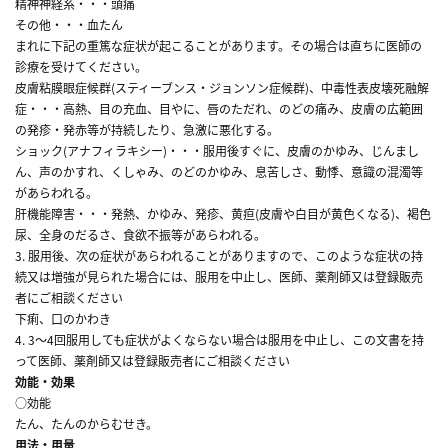
精神神経系・・・頭痛
その他・・・血たん
まれに下記の重篤な症状が起こることがあります。その場合は直ちに医師の
診療を受けてください。
皮膚粘膜眼症候群(スティーブンス・ジョンソン症候群)、中毒性表皮壊死融解
症・・・高熱、目の充血、目やに、唇のただれ、のどの痛み、皮膚の広範囲
の発疹・発赤等が持続したり、急激に悪化する。
ショック(アナフィラキシー)・・・服用後すぐに、皮膚のかゆみ、じんまし
ん、声のかすれ、くしゃみ、のどのかゆみ、息苦しさ、動悸、意識の混濁等
があらわれる。
肝機能障害・・・発熱、かゆみ、発疹、黄疸(皮膚や白目が黄色くなる)、褐色
尿、全身のだるさ、食欲不振等があらわれる。
3. 服用後、次の症状があらわれることがありますので、このような症状の持
続又は増強が見られた場合には、服用を中止し、医師、薬剤師又は登録販売
者にご相談ください
下痢、口のかわき
4. 3～4回服用しても症状がよくならない場合は服用を中止し、この文書を持
って医師、薬剤師又は登録販売者にご相談ください
効能・効果
○効能
たん、たんのからむせき。
用法・用量