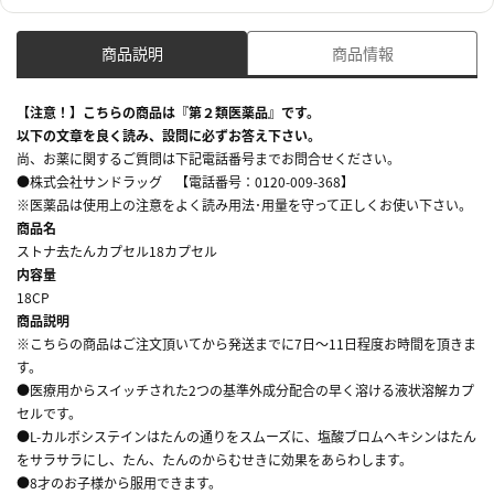
商品説明
商品情報
【注意！】こちらの商品は『第２類医薬品』です。
以下の文章を良く読み、設問に必ずお答え下さい。
尚、お薬に関するご質問は下記電話番号までお問合せください。
●株式会社サンドラッグ 【電話番号：0120-009-368】
※医薬品は使用上の注意をよく読み用法･用量を守って正しくお使い下さい。
商品名
ストナ去たんカプセル18カプセル
内容量
18CP
商品説明
※こちらの商品はご注文頂いてから発送までに7日～11日程度お時間を頂きま
す。
●医療用からスイッチされた2つの基準外成分配合の早く溶ける液状溶解カプ
セルです。
●L-カルボシステインはたんの通りをスムーズに、塩酸ブロムヘキシンはたん
をサラサラにし、たん、たんのからむせきに効果をあらわします。
●8才のお子様から服用できます。