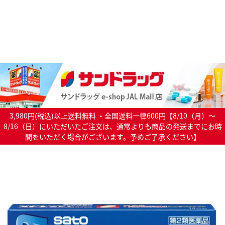
3,980円(税込)以上送料無料 ・全国送料一律600円【8/10（月）～
8/16（日）にいただいたご注文は、通常よりも商品の発送までにお時
間をいただく場合がございます。予めご了承ください】