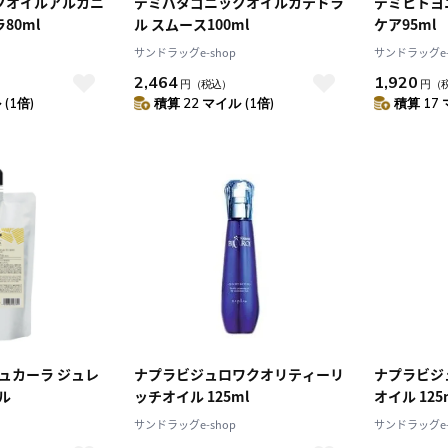
クオイルアルカニ
デミパタゴニックオイルカテドラ
デミヒトヨ
80ml
ル スムース100ml
ケア95ml
サンドラッグe-shop
サンドラッグe-
2,464
1,920
円
（税込）
円
（
(1倍)
積算 22 マイル (1倍)
積算 17 
ジュカーラ ジュレ
ナプラビジュロワクオリティーリ
ナプラビジ
ル
ッチオイル 125ml
オイル 125
サンドラッグe-shop
サンドラッグe-