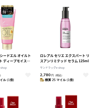
積算マイル率（高い
順）
人気順
レビュー件数（多い
順）
レビュー評価（高い
順）
価格（安い順）
価格（高い順）
ルシードエル オイルト
ロレアル セリエ エクスパート リ
ト ディープモイスト
スアンリミテッド セラム 125ml
 150g
shop
サンドラッグe-shop
2,780
）
円
（税込）
イル (1倍)
積算 25 マイル (1倍)