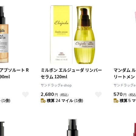
 アブソルート R
ミルボン エルジューダ リンバー
マンダム 
90ml
セラム 120ml
リートメン
ヘアクリーム
サンドラッグe-shop
サンドラッグe-
2,680
570
円
（税込）
円
（税込
(1倍)
積算 24 マイル (1倍)
積算 5 マ
10
2026.10
月
2026.11
木
金
土
日
月
火
水
木
金
土