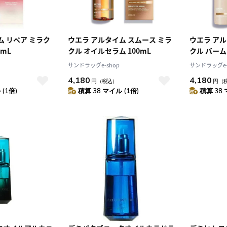
ム リペア ミラク
ウエラ アルタイム スムース ミラ
ウエラ アル
5mL
クル オイルセラム 100mL
クル バー
100mL
サンドラッグe-shop
サンドラッグe-
4,180
4,180
円
（税込）
円
（
(1倍)
積算 38 マイル (1倍)
積算 38 