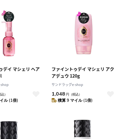
ゥデイ マシェリ ヘア
ファイントゥデイ マシェリ アク
l
アデュウ 120g
shop
サンドラッグe-shop
1,048
税込）
円
（税込）
イル (1倍)
積算 9 マイル (1倍)