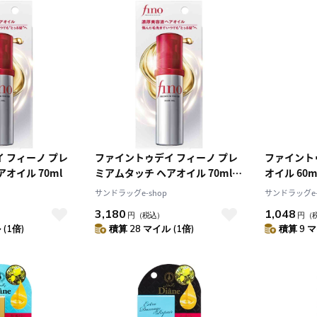
 フィーノ プレ
ファイントゥデイ フィーノ プレ
ファイント
オイル 70ml
ミアムタッチ ヘアオイル 70ml [3
オイル 60m
個セット]
サンドラッグe-shop
サンドラッグe-
3,180
1,048
円
（税込）
円
（
(1倍)
積算 28 マイル (1倍)
積算 9 マ