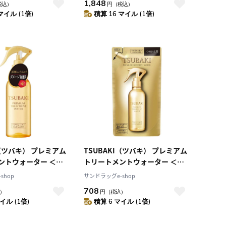
1,848
税込）
円
（税込）
マイル (1倍)
積算 16 マイル (1倍)
I（ツバキ） プレミアム
TSUBAKI（ツバキ） プレミアム
ントウォーター ＜ヘ
トリートメントウォーター ＜ヘ
アウォーター＞ 210mL
アウォーター＞ 詰め替え 200mL
shop
サンドラッグe-shop
708
）
円
（税込）
イル (1倍)
積算 6 マイル (1倍)