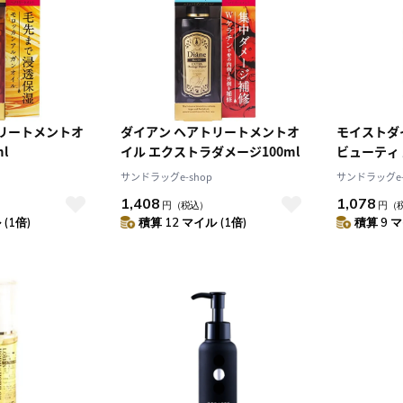
トリートメントオ
ダイアン ヘアトリートメントオ
モイストダ
l
イル エクストラダメージ100ml
ビューティ
イル 60ml
サンドラッグe-shop
サンドラッグe-
1,408
1,078
円
（税込）
円
（
(1倍)
積算 12 マイル (1倍)
積算 9 マ