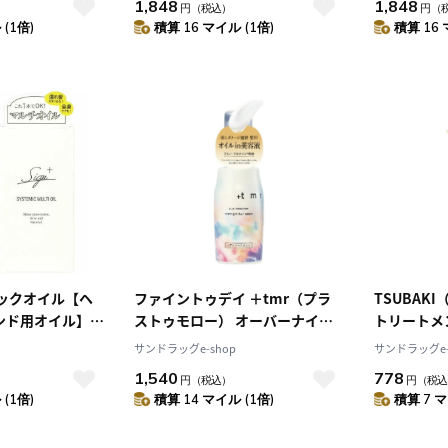
1,848
1,848
円
（税込）
円
（
(1倍)
積算 16 マイル (1倍)
積算 16 
ミックオイル【ヘ
ファイントゥデイ ＋tmr（プラ
TSUBAK
ンド用オイル】
ストゥモロー） オーバーナイト
トリートメ
ヘアセラム 80ml
サンドラッグe-shop
サンドラッグe-
1,540
778
円
（税込）
円
（税込
(1倍)
積算 14 マイル (1倍)
積算 7 マ