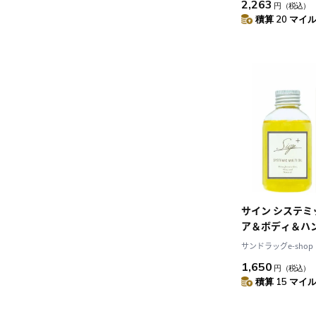
2,263
円
（税込）
積算 20 マイル 
サイン システ
ア＆ボディ＆ハ
120ml
サンドラッグe-shop
1,650
円
（税込）
積算 15 マイル 