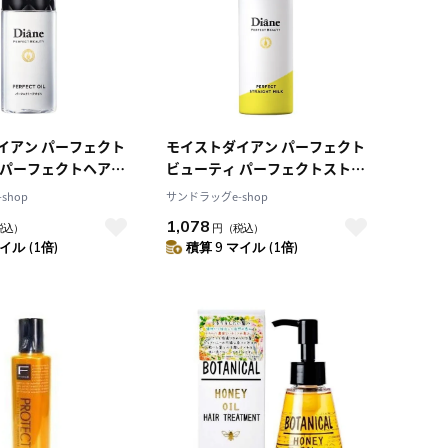
イアン パーフェクト
モイストダイアン パーフェクト
 パーフェクトヘアオ
ビューティ パーフェクトストレ
ートミルク 100ml
shop
サンドラッグe-shop
1,078
税込）
円
（税込）
イル (1倍)
積算 9 マイル (1倍)