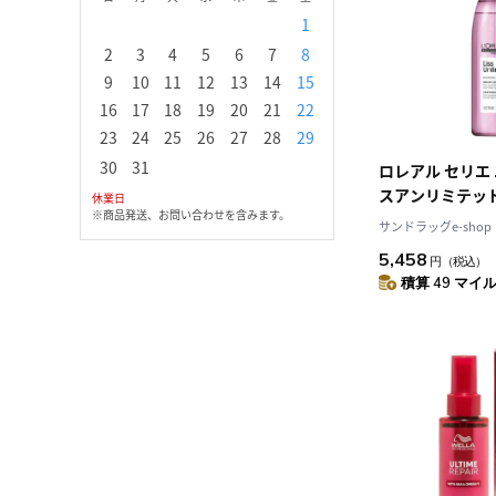
1
1
2
3
2
3
4
5
6
7
8
6
7
8
9
1
9
10
11
12
13
14
15
13
14
15
16
1
16
17
18
19
20
21
22
20
21
22
23
2
23
24
25
26
27
28
29
27
28
29
30
30
31
ロレアル セリエ
スアンリミテッド 
休業日
※商品発送、お問い合わせを含みます。
[2個セット]
サンドラッグe-shop
5,458
円
（税込）
積算 49 マイル 