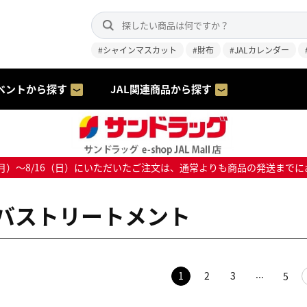
#シャインマスカット
#財布
#JALカレンダー
ベントから探す
JAL関連商品から探す
8/10（月）～8/16（日）にいただいたご注文は、通常よりも商品の発送
バストリートメント
1
2
3
5