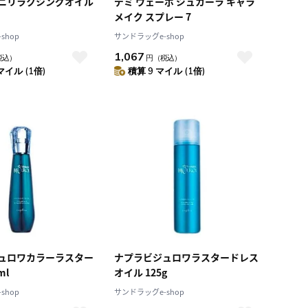
ニリラクシングオイル
デミ ウェーボ ジュカーラ キャラ
メイク スプレー 7
shop
サンドラッグe-shop
1,067
税込）
円
（税込）
マイル (1倍)
積算 9 マイル (1倍)
ュロワカラーラスター
ナプラビジュロワラスタードレス
ml
オイル 125g
shop
サンドラッグe-shop