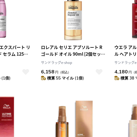
4
5
1
2
3
0
11
12
4
5
6
7
8
9
10
7
18
19
11
12
13
14
15
16
17
4
25
26
18
19
20
21
22
23
24
25
26
27
28
29
30
31
 エクスパート リ
ロレアル セリエ アブソルート R
ウエラ アル
セラム 125ml
ゴールド オイル 90ml [2個セッ
ル ヘアトリ
ト]
サンドラッグe-shop
サンドラッグe-
6,158
4,180
円
（税込）
円
（
(1倍)
積算 55 マイル (1倍)
積算 38 