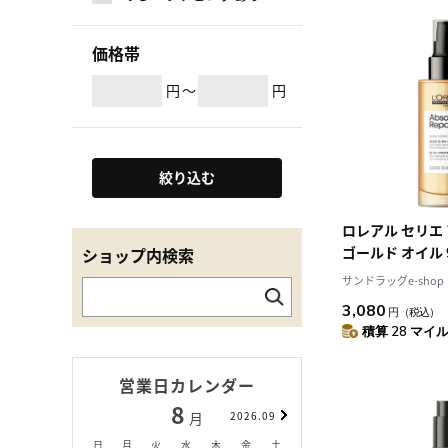
価格帯
円
～
円
絞り込む
ロレアル セリエ
ゴールド オイル 
ショップ内検索
サンドラッグe-shop
3,080
円
（税込）
積算 28 マイル 
営業日カレンダー
8
9
月
2026.09
月
日
月
火
水
木
金
土
日
月
火
水