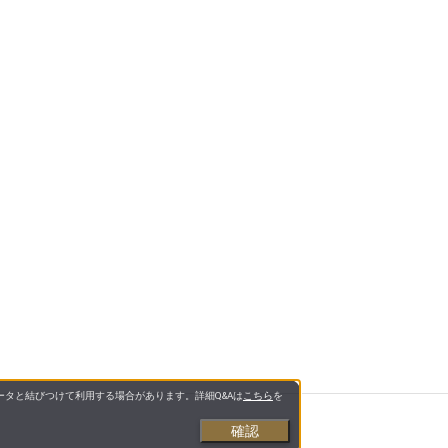
タと結びつけて利用する場合があります。詳細Q&Aは
こちら
を
確認