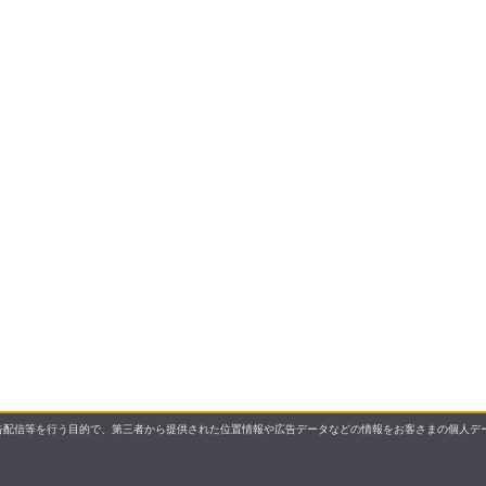
配信等を行う目的で、第三者から提供された位置情報や広告データなどの情報をお客さまの個人デー