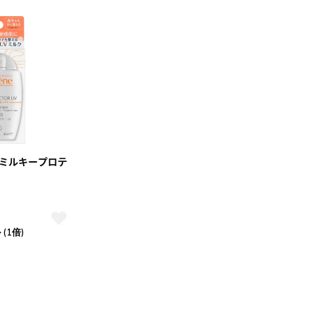
 ミルキープロテ
(1倍)
10
2026.10
月
2026.11
木
金
土
日
月
火
水
木
金
土