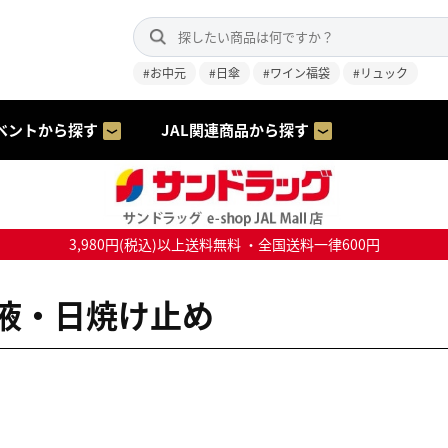
#お中元
#日傘
#ワイン福袋
#リュック
ベントから探す
JAL関連商品から探す
3,980円(税込)以上送料無料 ・全国送料一律600円
液・日焼け止め