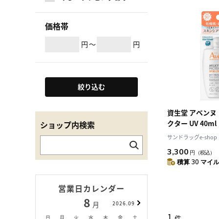
価格帯
円
～
円
絞り込む
資生堂 アベンヌ
クター UV 40ml
ショップ内検索
サンドラッグe-shop
3,300
円
（税込）
積算 30 マイル 
営業日カレンダー
8
9
月
2026.09
月
1
件
日
月
火
水
木
金
土
日
月
火
水