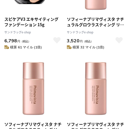
スピケアV3 エキサイティング
ソフィーナプリマヴィスタ ナチ
ファンデーション 15g
ュラルグロウラスティング リキ
ッドファンデーション オークル
サンドラッグe-shop
サンドラッグe-shop
05
6,798
3,520
円
（税込）
円
（税込）
積算 61 マイル (1倍)
積算 32 マイル (1倍)
ソフィーナプリマヴィスタ ナチ
ソフィーナプリマヴィスタ ナチ