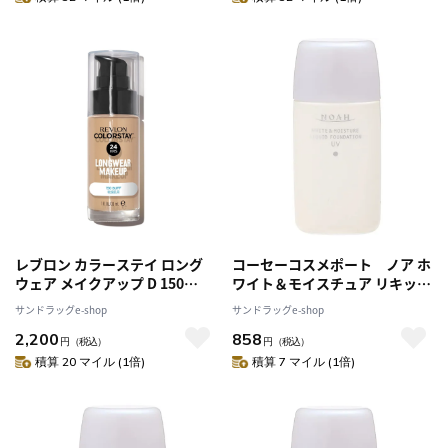
レブロン カラーステイ ロング
コーセーコスメポート ノア ホ
ウェア メイクアップ D 150
ワイト＆モイスチュア リキッド
30ml
ファンデーションUV 20
サンドラッグe-shop
サンドラッグe-shop
2,200
858
円
（税込）
円
（税込）
積算 20 マイル (1倍)
積算 7 マイル (1倍)