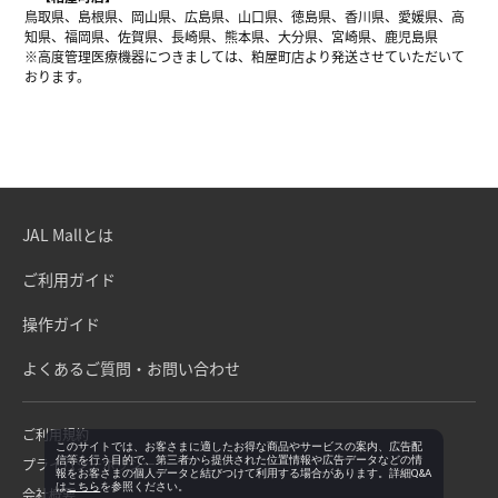
鳥取県、島根県、岡山県、広島県、山口県、徳島県、香川県、愛媛県、高
知県、福岡県、佐賀県、長崎県、熊本県、大分県、宮崎県、鹿児島県
※高度管理医療機器につきましては、粕屋町店より発送させていただいて
おります。
JAL Mallとは
ご利用ガイド
操作ガイド
よくあるご質問・お問い合わせ
ご利用規約
このサイトでは、お客さまに適したお得な商品やサービスの案内、広告配
信等を行う目的で、第三者から提供された位置情報や広告データなどの情
プライバシーポリシー
報をお客さまの個人データと結びつけて利用する場合があります。詳細Q&A
は
こちら
を参照ください。
会社概要