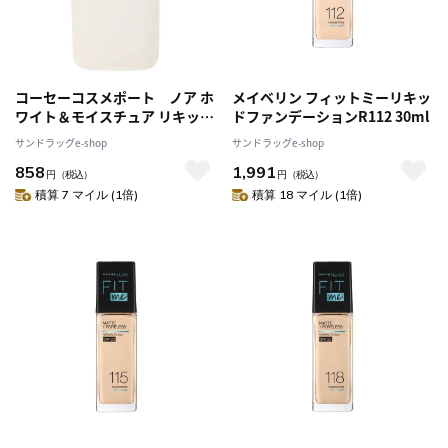
コーセーコスメポート ノア ホ
メイベリン フィットミーリキッ
ワイト＆モイスチュア リキッド
ドファンデーションR112 30ml
ファンデーションUV 11
サンドラッグe-shop
サンドラッグe-shop
858
1,991
円
（税込）
円
（税込）
積算 7 マイル (1倍)
積算 18 マイル (1倍)