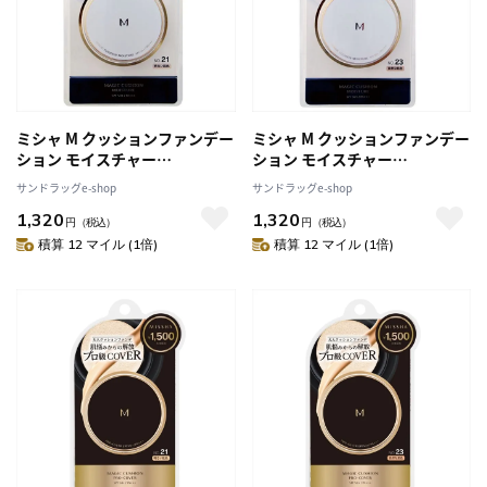
ミシャ M クッションファンデー
ミシャ M クッションファンデー
ション モイスチャー
ション モイスチャー
NO.21（明るい肌色） 15g
NO.23（自然な肌色） 15g
サンドラッグe-shop
サンドラッグe-shop
1,320
1,320
円
（税込）
円
（税込）
積算 12 マイル (1倍)
積算 12 マイル (1倍)