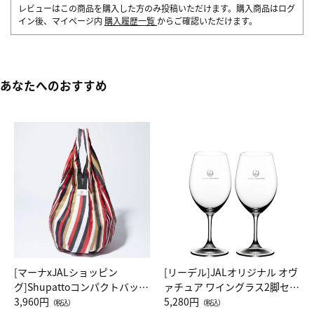
レビューはこの商品を購入した方のみ投稿いただけます。購入商品はログ
イン後、マイページ内
購入履歴一覧
からご確認いただけます。
あなたへのおすすめ
[マーナxJALショッピン
[リーデル]JALオリジナル オヴ
グ]Shupattoコンパクトバッグ
ァチュア ワイングラス2脚セッ
Drop JAL客室乗務員（LC）ス
3,960円
ト（レッドワイン）
5,280円
（税込）
（税込）