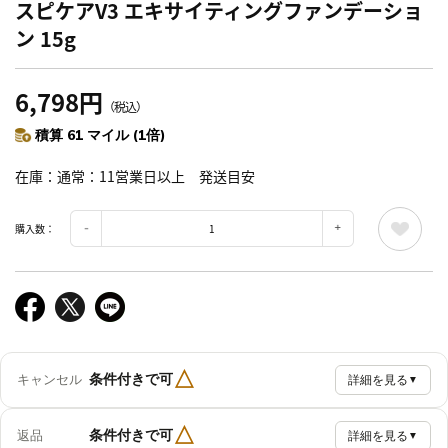
スピケアV3 エキサイティングファンデーショ
ン 15g
6,798円
（税込）
積算 61 マイル (1倍)
在庫
通常：11営業日以上 発送目安
購入数：
△
条件付きで可
キャンセル
詳細を見る
▼
△
条件付きで可
返品
詳細を見る
▼