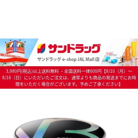
3,980円(税込)以上送料無料 ・全国送料一律600円【8/10（月）～
8/16（日）にいただいたご注文は、通常よりも商品の発送までにお時
間をいただく場合がございます。予めご了承ください】