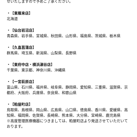
せいたしますので予めご了承ください。
【東雁来店】
北海道
【仙台岩沼店】
青森県、岩手県、宮城県、秋田県、山形県、福島県、茨城県、栃木県
【久喜菖蒲店】
群馬県、埼玉県、新潟県、山梨県、長野県
【東府中店・横浜瀬谷店】
千葉県、東京都、神奈川県、沖縄県
【一宮萩原店】
富山県、石川県、福井県、岐阜県、静岡県、愛知県、三重県、滋賀県、京
都府、大阪府、兵庫県、奈良県、和歌山県
【粕屋町店】
鳥取県、島根県、岡山県、広島県、山口県、徳島県、香川県、愛媛県、高
知県、福岡県、佐賀県、長崎県、熊本県、大分県、宮崎県、鹿児島県
※高度管理医療機器につきましては、粕屋町店より発送させていただいて
おります。