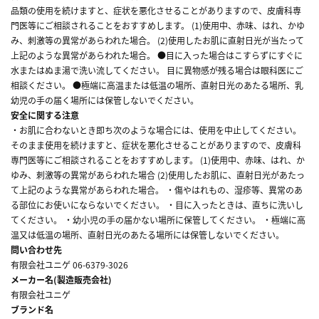
品類の使用を続けますと、症状を悪化させることがありますので、皮膚科専
門医等にご相談されることをおすすめします。 (1)使用中、赤味、はれ、かゆ
み、刺激等の異常があらわれた場合。 (2)使用したお肌に直射日光が当たって
上記のような異常があらわれた場合。 ●目に入った場合はこすらずにすぐに
水またはぬま湯で洗い流してください。 目に異物感が残る場合は眼科医にご
相談ください。 ●極端に高温または低温の場所、直射日光のあたる場所、乳
幼児の手の届く場所には保管しないでください。
安全に関する注意
・お肌に合わないとき即ち次のような場合には、使用を中止してください。
そのまま使用を続けますと、症状を悪化させることがありますので、皮膚科
専門医等にご相談されることをおすすめします。 (1)使用中、赤味、はれ、か
ゆみ、刺激等の異常があらわれた場合 (2)使用したお肌に、直射日光があたっ
て上記のような異常があらわれた場合。 ・傷やはれもの、湿疹等、異常のあ
る部位にお使いにならないでください。 ・目に入ったときは、直ちに洗いし
てください。 ・幼小児の手の届かない場所に保管してください。 ・極端に高
温又は低温の場所、直射日光のあたる場所には保管しないでください。
問い合わせ先
有限会社ユニゲ 06-6379-3026
メーカー名(製造販売会社)
有限会社ユニゲ
ブランド名