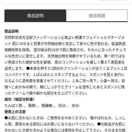
商品説明
商品情報
商品説明
天然針状水光注射ファンデーション心地よい刺激でフェイシャルマネージメ
ント 肌にのせると色素が天然抽出物と反応して徐々に色が変わる、低温熟成
発酵技術を採用。 塗付後は約10分で肌に吸収され、その人に合ったナチュラ
ルな色合いに変化します。 天然抽出物を発酵させているため、単一的ではな
い熟成された絶妙な色を実現。 肌のコンディションを美しく整えて素肌美を
追求します。 ●本体を押すと1回分のファンデーションが出てくるプッシュ式
コンパクトです。 1.ぽんぽんとスタンプするように、スポンジを肌と並行に
なるように塗布面を密着させてください。 2.あご先～耳下、小鼻～耳元、目
頭～こめかみの順で、頬にしっかりとクリームを塗布したあとスポンジに残
ったクリームで額や細かな部分を仕上げてください。
成分（保証分析値）
たんぱく質: 、 脂質: 、 粗繊維: 、 灰分: 、 水分:
使用上の注意
●お肌に合わないときは、ご使用をおやめください。 傷やはれもの、しっし
ん等、異常のある部位にはお使いにならないでください。 ●化粧品がお肌に
合わないとき即ち次のような場合には使用を中止して下さい。 そのまま化粧