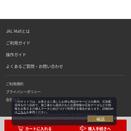
JAL Mallとは
ご利用ガイド
操作ガイド
よくあるご質問・お問い合わせ
ご利用規約
プライバシーポリシー
会社概要
このサイトでは、お客さまに適したお得な商品やサービスの案内、広告配
信等を行う目的で、第三者から提供された位置情報や広告データなどの情
報をお客さまの個人データと結びつけて利用する場合があります。詳細Q&A
は
こちら
を参照ください。
Copyright©Japan Airlines. All rights reserved.
確認
購入手続きへ