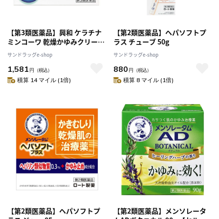
【第3類医薬品】興和 ケラチナ
【第2類医薬品】ヘパソフトプ
ミンコーワ 乾燥かゆみクリーム
ラス チューブ 50g
20 140g
サンドラッグe-shop
サンドラッグe-shop
1,581
880
円
（税込）
円
（税込）
積算 14 マイル (1倍)
積算 8 マイル (1倍)
【第2類医薬品】ヘパソフトプ
【第2類医薬品】メンソレータ