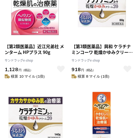
【第2類医薬品】近江兄弟社 メ
【第3類医薬品】興和 ケラチナ
ンターム HPプラス 90g
ミンコーワ 乾燥かゆみクリーム
20 80g
サンドラッグe-shop
サンドラッグe-shop
1,128
918
円
（税込）
円
（税込）
積算 10 マイル (1倍)
積算 8 マイル (1倍)