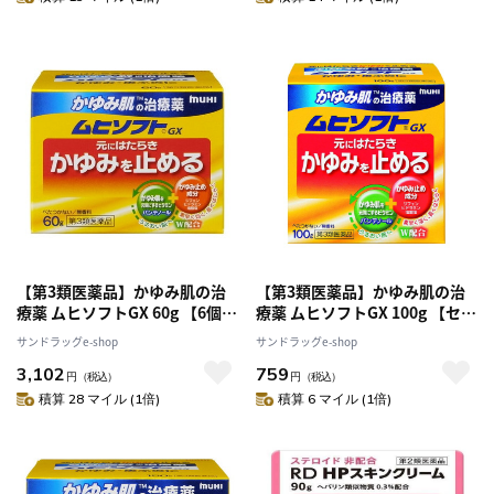
【第3類医薬品】かゆみ肌の治
【第3類医薬品】かゆみ肌の治
療薬 ムヒソフトGX 60g 【6個パ
療薬 ムヒソフトGX 100g 【セル
ック】 【セルフメディケーショ
フメディケーション税制対象】
サンドラッグe-shop
サンドラッグe-shop
ン税制対象】
3,102
759
円
（税込）
円
（税込）
積算 28 マイル (1倍)
積算 6 マイル (1倍)