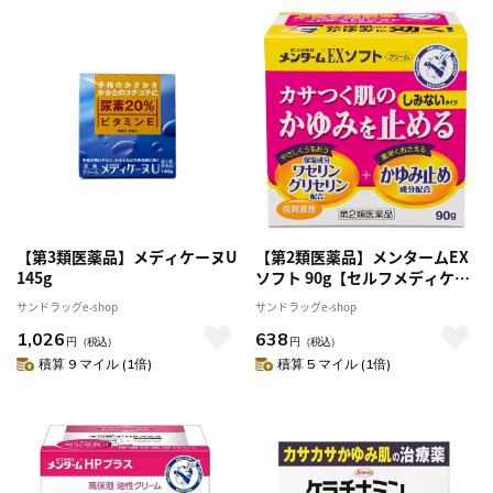
【第3類医薬品】メディケーヌU
【第2類医薬品】メンタームEX
145g
ソフト 90g【セルフメディケー
ション税制対象】
サンドラッグe-shop
サンドラッグe-shop
1,026
638
円
（税込）
円
（税込）
積算 9 マイル (1倍)
積算 5 マイル (1倍)