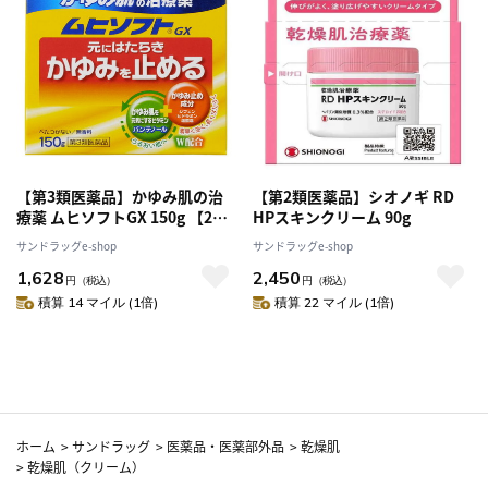
【第3類医薬品】かゆみ肌の治
【第2類医薬品】シオノギ RD
療薬 ムヒソフトGX 150g 【2個
HPスキンクリーム 90g
セット】 【セルフメディケーシ
サンドラッグe-shop
サンドラッグe-shop
ョン税制対象】
1,628
2,450
円
（税込）
円
（税込）
積算 14 マイル (1倍)
積算 22 マイル (1倍)
ホーム
>
サンドラッグ
>
医薬品・医薬部外品
>
乾燥肌
>
乾燥肌（クリーム）