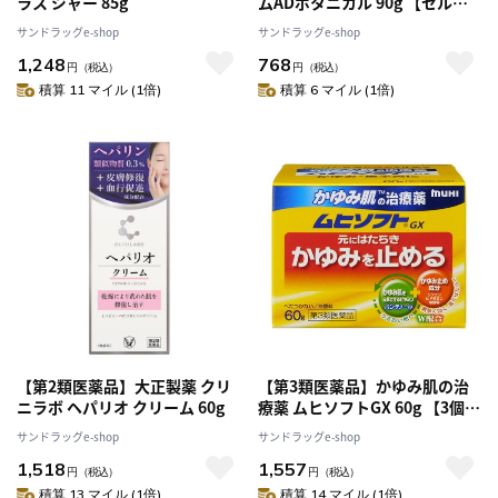
ラス ジャー 85g
ムADボタニカル 90g 【セルフ
メディケーション税制対象】
サンドラッグe-shop
サンドラッグe-shop
1,248
768
円
（税込）
円
（税込）
積算 11 マイル (1倍)
積算 6 マイル (1倍)
【第2類医薬品】大正製薬 クリ
【第3類医薬品】かゆみ肌の治
ニラボ ヘパリオ クリーム 60g
療薬 ムヒソフトGX 60g 【3個パ
ック】 【セルフメディケーショ
サンドラッグe-shop
サンドラッグe-shop
ン税制対象】
1,518
1,557
円
（税込）
円
（税込）
積算 13 マイル (1倍)
積算 14 マイル (1倍)