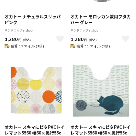
オカトー ナチュラルスリッパ
オカトー モロッカン兼用フタカ
ピンク
バー グレー
サンドラッグe-shop
サンドラッグe-shop
1,280
1,280
円
（税込）
円
（税込）
積算 11 マイル (1倍)
積算 11 マイル (1倍)
オカトー スキマにピタPVCトイ
オカトー スキマにピタPVCトイ
レマット5560 幅60×奥行55cm
レマット5560 幅60×奥行55cm