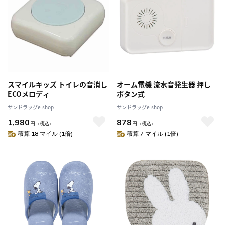
スマイルキッズ トイレの音消し
オーム電機 流水音発生器 押し
ECOメロディ
ボタン式
サンドラッグe-shop
サンドラッグe-shop
1,980
878
円
（税込）
円
（税込）
積算 18 マイル (1倍)
積算 7 マイル (1倍)