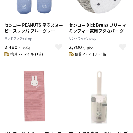
センコー PEANUTS 星空スヌー
センコー Dick Bruna プリーマ
ピースリッパ ブルーグレー
ミッフィー兼用フタカバー グレ
ー
サンドラッグe-shop
サンドラッグe-shop
2,480
2,780
円
（税込）
円
（税込）
積算 22 マイル (1倍)
積算 25 マイル (1倍)