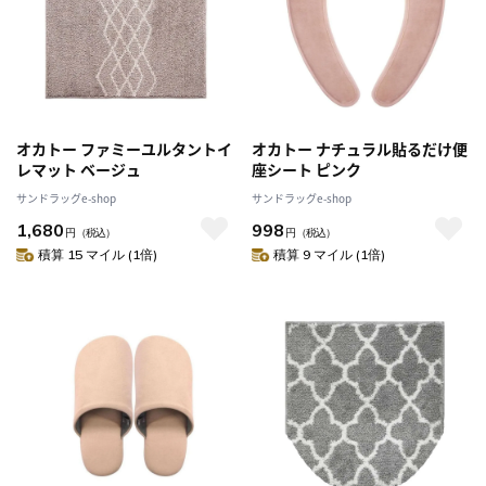
オカトー ファミーユルタントイ
オカトー ナチュラル貼るだけ便
レマット ベージュ
座シート ピンク
サンドラッグe-shop
サンドラッグe-shop
1,680
998
円
（税込）
円
（税込）
積算 15 マイル (1倍)
積算 9 マイル (1倍)