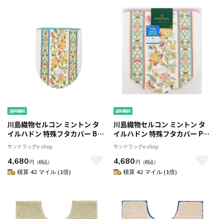
川島織物セルコン ミントン タ
川島織物セルコン ミントン タ
イルハドン 特殊フタカバー B・
イルハドン 特殊フタカバー P・
ブルー 【直送品】 返品・キャ
ピンク 【直送品】 返品・キャ
サンドラッグe-shop
サンドラッグe-shop
ンセル・他商品と同時購入は不
ンセル・他商品と同時購入は不
4,680
4,680
可
可
円
（税込）
円
（税込）
積算 42 マイル (1倍)
積算 42 マイル (1倍)