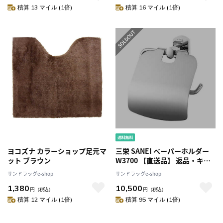
積算 13 マイル (1倍)
積算 16 マイル (1倍)
ヨコズナ カラーショップ足元マ
三栄 SANEI ペーパーホルダー
ット ブラウン
W3700 【直送品】 返品・キャ
ンセル・他商品と同時購入は不
サンドラッグe-shop
サンドラッグe-shop
可
1,380
10,500
円
（税込）
円
（税込）
積算 12 マイル (1倍)
積算 95 マイル (1倍)