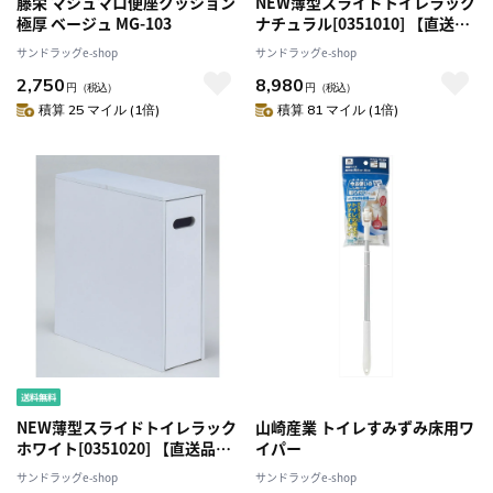
藤栄 マシュマロ便座クッション
NEW薄型スライドトイレラック
極厚 ベージュ MG-103
ナチュラル[0351010] 【直送
品】 返品・キャンセル・他商品
サンドラッグe-shop
サンドラッグe-shop
と同時購入は不可
2,750
8,980
円
（税込）
円
（税込）
積算 25 マイル (1倍)
積算 81 マイル (1倍)
NEW薄型スライドトイレラック
山崎産業 トイレすみずみ床用ワ
ホワイト[0351020] 【直送品】
イパー
返品・キャンセル・他商品と同
サンドラッグe-shop
サンドラッグe-shop
時購入は不可