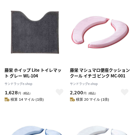
藤栄 ホイップ Lite トイレマッ
藤栄 マシュマロ便座クッション
ト グレー WL-104
クール イチゴ ピンク MC-001
サンドラッグe-shop
サンドラッグe-shop
1,628
2,200
円
（税込）
円
（税込）
積算 14 マイル (1倍)
積算 20 マイル (1倍)