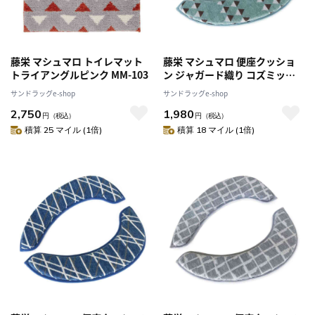
藤栄 マシュマロ トイレマット
藤栄 マシュマロ 便座クッショ
トライアングルピンク MM-103
ン ジャガード織り コズミック
グリーン MB-1002
サンドラッグe-shop
サンドラッグe-shop
2,750
1,980
円
（税込）
円
（税込）
積算 25 マイル (1倍)
積算 18 マイル (1倍)