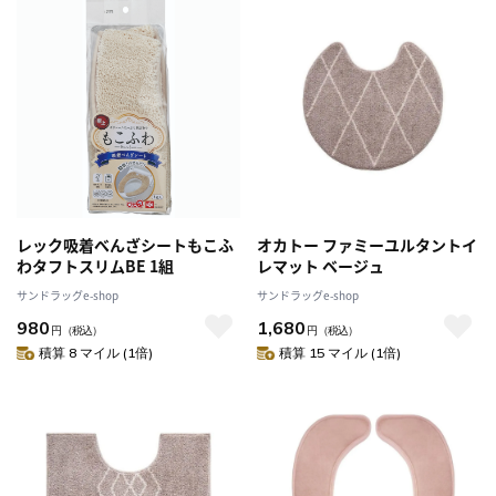
レック吸着べんざシートもこふ
オカトー ファミーユルタントイ
わタフトスリムBE 1組
レマット ベージュ
サンドラッグe-shop
サンドラッグe-shop
980
1,680
円
（税込）
円
（税込）
積算 8 マイル (1倍)
積算 15 マイル (1倍)