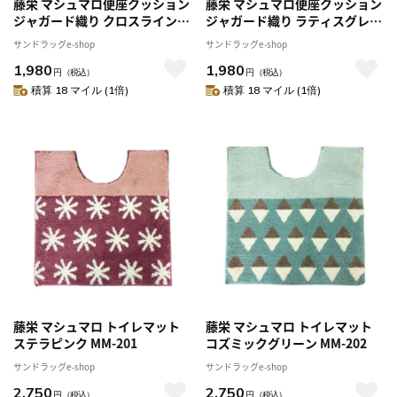
藤栄 マシュマロ便座クッション
藤栄 マシュマロ便座クッション
ジャガード織り クロスラインブ
ジャガード織り ラティスグレー
ルー MB-1003
MB-1004
サンドラッグe-shop
サンドラッグe-shop
1,980
1,980
円
（税込）
円
（税込）
積算 18 マイル (1倍)
積算 18 マイル (1倍)
藤栄 マシュマロ トイレマット
藤栄 マシュマロ トイレマット
ステラピンク MM-201
コズミックグリーン MM-202
サンドラッグe-shop
サンドラッグe-shop
2,750
2,750
円
（税込）
円
（税込）