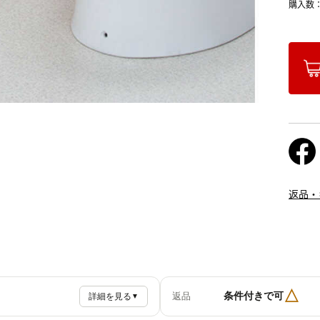
購入数
返品・
△
条件付きで可
返品
詳細を見る
▼