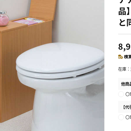
品
と
8,
積算
在庫
他商
〇
【代
〇