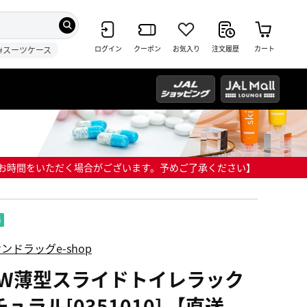
ログイン
クーポン
お気入り
注文履歴
カート
#スーツケース
までにお時間をいただく場合がございます。予めご了承ください】
ンドラッグe-shop
EW薄型スライドトイレラック
ュラル[0351010] 【直送