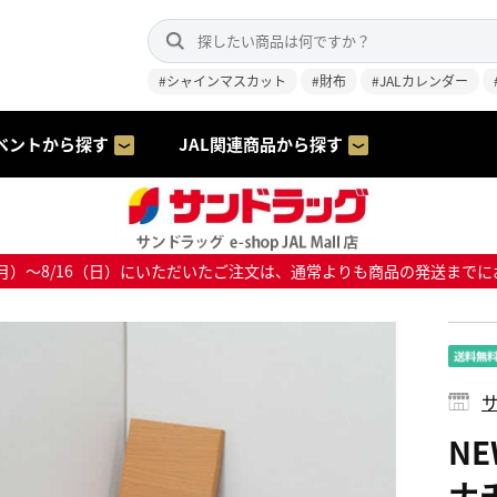
#シャインマスカット
#財布
#JALカレンダー
ベントから探す
JAL関連商品から探す
8/10（月）～8/16（日）にいただいたご注文は、通常よりも商品の発送
サ
N
ナチ