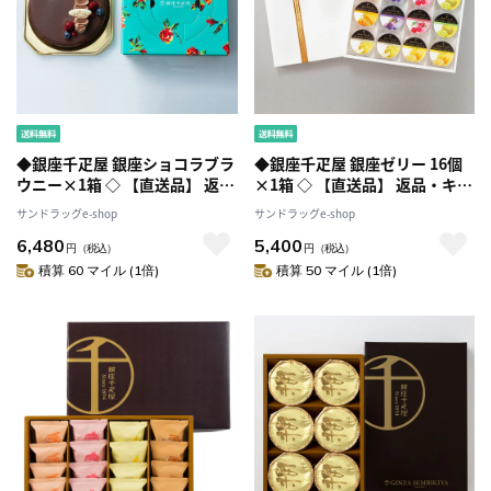
◆銀座千疋屋 銀座ショコラブラ
◆銀座千疋屋 銀座ゼリー 16個
ウニー×1箱 ◇ 【直送品】 返
×1箱 ◇ 【直送品】 返品・キャ
品・キャンセル・他商品と同時
ンセル・他商品と同時購入は不
サンドラッグe-shop
サンドラッグe-shop
購入は不可
可
6,480
5,400
円
（税込）
円
（税込）
積算 60 マイル (1倍)
積算 50 マイル (1倍)