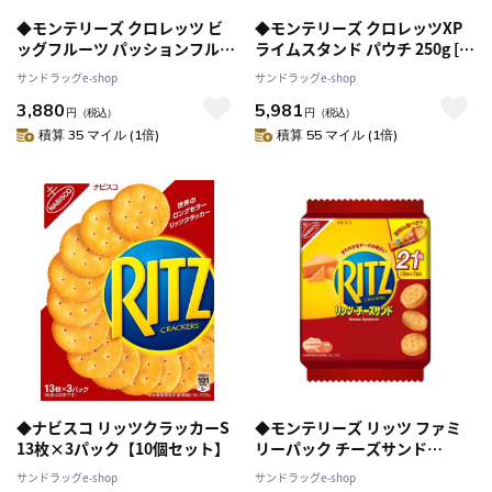
◆モンテリーズ クロレッツ ビ
◆モンテリーズ クロレッツXP
ッグフルーツ パッションフルー
ライムスタンド パウチ 250g [6
ツ ボトル 112g [6個セット]
個セット]
サンドラッグe-shop
サンドラッグe-shop
3,880
5,981
円
（税込）
円
（税込）
積算 35 マイル (1倍)
積算 55 マイル (1倍)
◆ナビスコ リッツクラッカーS
◆モンテリーズ リッツ ファミ
13枚×3パック【10個セット】
リーパック チーズサンド
187g（個包装3枚×7袋） [12個
サンドラッグe-shop
サンドラッグe-shop
セット]