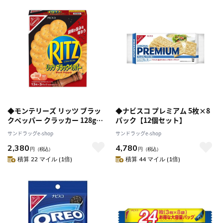
◆モンテリーズ リッツ ブラッ
◆ナビスコ プレミアム 5枚×8
クペッパー クラッカー 128g
パック【12個セット】
[10個セット]
サンドラッグe-shop
サンドラッグe-shop
2,380
4,780
円
（税込）
円
（税込）
積算 22 マイル (1倍)
積算 44 マイル (1倍)