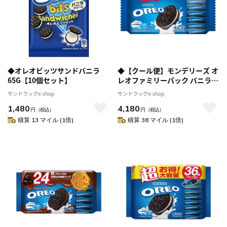
◆オレオビッツサンドバニラ
◆【クール便】モンデリーズ オ
65G【10個セット】
レオファミリーパック バニラ
24枚【12個セット】返品・キャ
サンドラッグe-shop
サンドラッグe-shop
ンセル・他商品と同時購入は不
1,480
4,180
可
円
（税込）
円
（税込）
積算 13 マイル (1倍)
積算 38 マイル (1倍)