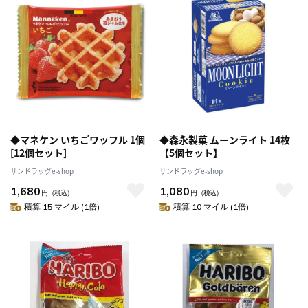
◆マネケン いちごワッフル 1個
◆森永製菓 ムーンライト 14枚
[12個セット]
【5個セット】
サンドラッグe-shop
サンドラッグe-shop
1,680
1,080
円
（税込）
円
（税込）
積算 15 マイル (1倍)
積算 10 マイル (1倍)