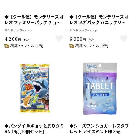
◆【クール便】モンテリーズ オ
◆【クール便】モンテリーズ オ
レオ ファミリーパック チョコ
レオ メガパック バニラクリー
レートクリーム 24枚 [12個セッ
ム 36枚（個包装3枚×8袋） [15
サンドラッグe-shop
サンドラッグe-shop
ト]返品・キャンセル・他商品と
個セット]返品・キャンセル・他
4,260
6,980
同時購入は不可
商品と同時購入は不可
円
（税込）
円
（税込）
積算 39 マイル (1倍)
積算 64 マイル (1倍)
◆バンダイ 魚ギョッと釣りグミ
◆シーズワン シュガーレスタブ
RN 14g [10個セット]
レット アイスミント味 35g