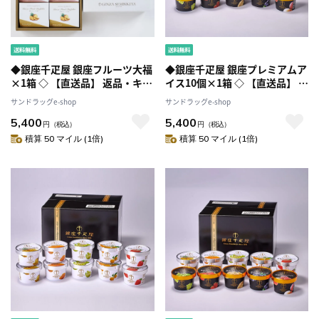
◆銀座千疋屋 銀座フルーツ大福
◆銀座千疋屋 銀座プレミアムア
×1箱 ◇ 【直送品】 返品・キャ
イス10個×1箱 ◇ 【直送品】 返
ンセル・他商品と同時購入は不
品・キャンセル・他商品と同時
サンドラッグe-shop
サンドラッグe-shop
可
購入は不可
5,400
5,400
円
（税込）
円
（税込）
積算 50 マイル (1倍)
積算 50 マイル (1倍)