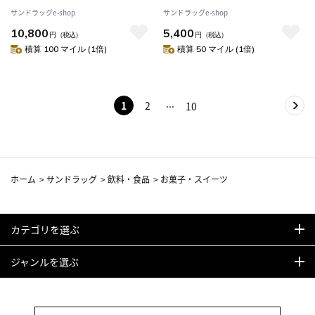
品】 返品・キャンセル・他商品
品・キャンセル・他商品と同時
サンドラッグe-shop
サンドラッグe-shop
と同時購入は不可
購入は不可
10,800
5,400
円
（税込）
円
（税込）
積算 100 マイル (1倍)
積算 50 マイル (1倍)
1
2
10
ホーム
>
サンドラッグ
>
飲料・食品
>
お菓子・スイーツ
カテゴリを選ぶ
ジャンルを選ぶ