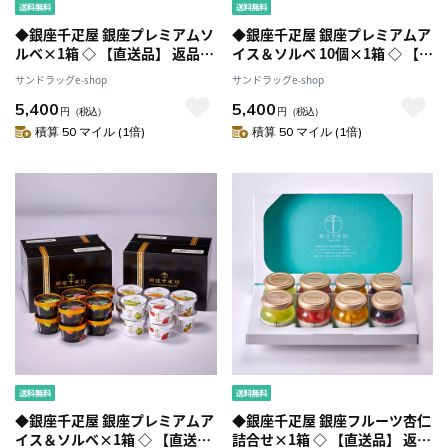
◆銀座千疋屋 銀座プレミアムソ
◆銀座千疋屋 銀座プレミアムア
ルベ×1箱 ◇ 【直送品】 返品・
イス＆ソルベ 10個×1箱 ◇ 【直
キャンセル・他商品と同時購入
送品】 返品・キャンセル・他商
サンドラッグe-shop
サンドラッグe-shop
は不可
品と同時購入は不可
5,400
5,400
円
（税込）
円
（税込）
積算 50 マイル (1倍)
積算 50 マイル (1倍)
◆銀座千疋屋 銀座プレミアムア
◆銀座千疋屋 銀座フルーツ杏仁
イス＆ソルベ×1箱 ◇ 【直送
詰合せ×1箱 ◇ 【直送品】 返