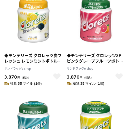
◆モンテリーズ クロレッツ炭フ
◆モンテリーズ クロレッツXP
レッシュ レモンミントボトル
ピンクグレープフルーツボトル
112g [6個セット]
130g [6個セット]
サンドラッグe-shop
サンドラッグe-shop
3,870
3,870
円
（税込）
円
（税込）
積算 35 マイル (1倍)
積算 35 マイル (1倍)