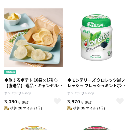
◆旅するポテト 10袋×1箱 ◇
◆モンテリーズ クロレッツ炭フ
【直送品】 返品・キャンセル・
レッシュ フレッシュミントボト
他商品と同時購入は不可
ル 112g [6個セット]
サンドラッグe-shop
サンドラッグe-shop
3,080
3,870
円
（税込）
円
（税込）
積算 28 マイル (1倍)
積算 35 マイル (1倍)