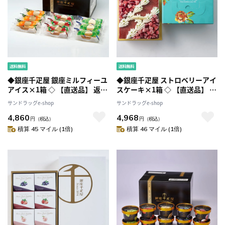
◆銀座千疋屋 銀座ミルフィーユ
◆銀座千疋屋 ストロベリーアイ
アイス×1箱 ◇ 【直送品】 返
スケーキ×1箱 ◇ 【直送品】 返
品・キャンセル・他商品と同時
品・キャンセル・他商品と同時
サンドラッグe-shop
サンドラッグe-shop
購入は不可
購入は不可
4,860
4,968
円
（税込）
円
（税込）
積算 45 マイル (1倍)
積算 46 マイル (1倍)