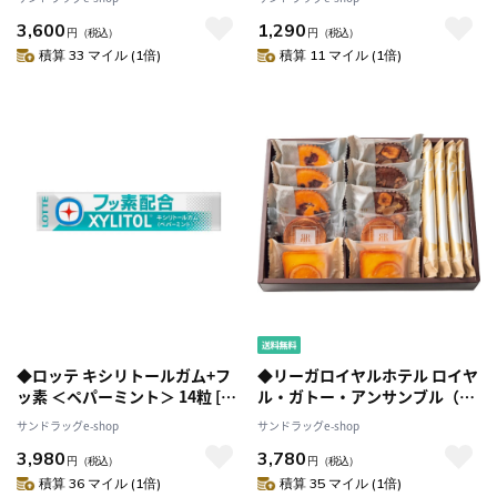
3,600
1,290
円
（税込）
円
（税込）
積算 33 マイル (1倍)
積算 11 マイル (1倍)
◆ロッテ キシリトールガム+フ
◆リーガロイヤルホテル ロイヤ
ッ素 ＜ペパーミント＞ 14粒 [20
ル・ガトー・アンサンブル（14
個セット]
個）【直送品】 返品・キャンセ
サンドラッグe-shop
サンドラッグe-shop
ル・他商品と同時購入は不可
3,980
3,780
円
（税込）
円
（税込）
積算 36 マイル (1倍)
積算 35 マイル (1倍)