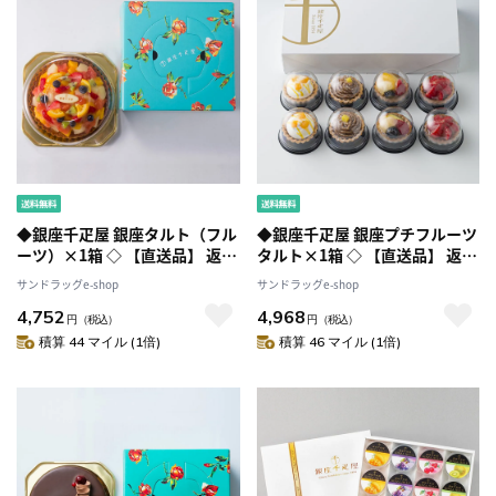
◆銀座千疋屋 銀座タルト（フル
◆銀座千疋屋 銀座プチフルーツ
ーツ）×1箱 ◇ 【直送品】 返
タルト×1箱 ◇ 【直送品】 返
品・キャンセル・他商品と同時
品・キャンセル・他商品と同時
サンドラッグe-shop
サンドラッグe-shop
購入は不可
購入は不可
4,752
4,968
円
（税込）
円
（税込）
積算 44 マイル (1倍)
積算 46 マイル (1倍)