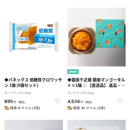
◆パネックス 低糖質クロワッサ
◆銀座千疋屋 銀座マンゴータル
ン 1個 [6個セット]
ト×1箱 ◇ 【直送品】 返品・キ
ャンセル・他商品と同時購入は
サンドラッグe-shop
サンドラッグe-shop
不可
895
4,536
円
（税込）
円
（税込）
積算 8 マイル (1倍)
積算 42 マイル (1倍)