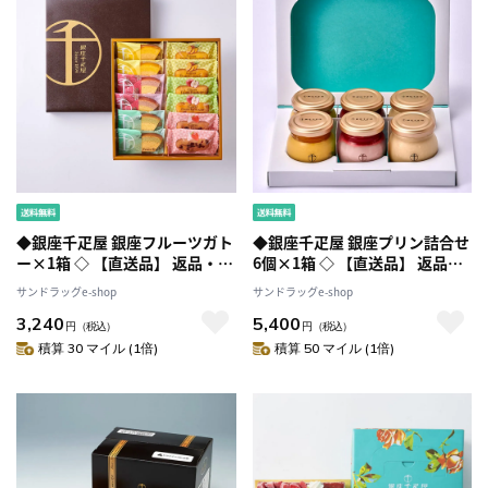
◆銀座千疋屋 銀座フルーツガト
◆銀座千疋屋 銀座プリン詰合せ
ー×1箱 ◇ 【直送品】 返品・キ
6個×1箱 ◇ 【直送品】 返品・
ャンセル・他商品と同時購入は
キャンセル・他商品と同時購入
サンドラッグe-shop
サンドラッグe-shop
不可
は不可
3,240
5,400
円
（税込）
円
（税込）
積算 30 マイル (1倍)
積算 50 マイル (1倍)