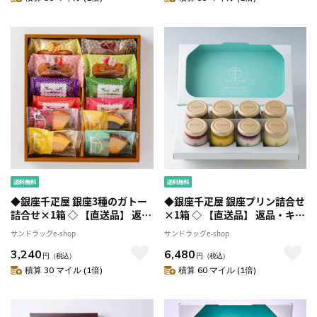
◆銀座千疋屋 銀座3種のガトー
◆銀座千疋屋 銀座プリン詰合せ
詰合せ×1箱 ◇ 【直送品】 返
×1箱 ◇ 【直送品】 返品・キャ
品・キャンセル・他商品と同時
ンセル・他商品と同時購入は不
サンドラッグe-shop
サンドラッグe-shop
購入は不可
可
3,240
6,480
円
（税込）
円
（税込）
積算 30 マイル (1倍)
積算 60 マイル (1倍)