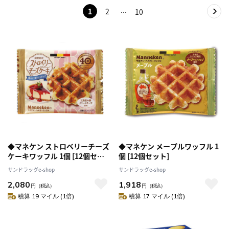
1
2
10
◆マネケン ストロベリーチーズ
◆マネケン メープルワッフル 1
ケーキワッフル 1個 [12個セッ
個 [12個セット]
ト]
サンドラッグe-shop
サンドラッグe-shop
2,080
1,918
円
（税込）
円
（税込）
積算 19 マイル (1倍)
積算 17 マイル (1倍)