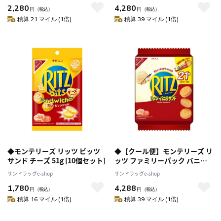
2,280
4,280
円
（税込）
円
（税込）
積算 21 マイル (1倍)
積算 39 マイル (1倍)
◆モンテリーズ リッツ ビッツ
◆【クール便】モンテリーズ リ
サンド チーズ 51g [10個セット]
ッツ ファミリーパック バニラ
サンド 187g [12個セット]返
サンドラッグe-shop
サンドラッグe-shop
品・キャンセル・他商品と同時
1,780
4,288
購入は不可
円
（税込）
円
（税込）
積算 16 マイル (1倍)
積算 39 マイル (1倍)