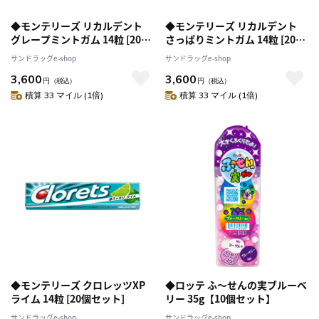
◆モンテリーズ リカルデント
◆モンテリーズ リカルデント
グレープミントガム 14粒 [20個
さっぱりミントガム 14粒 [20個
セット]
セット]
サンドラッグe-shop
サンドラッグe-shop
3,600
3,600
円
（税込）
円
（税込）
積算 33 マイル (1倍)
積算 33 マイル (1倍)
◆モンテリーズ クロレッツXP
◆ロッテ ふ～せんの実ブルーベ
ライム 14粒 [20個セット]
リー 35g【10個セット】
サンドラッグe-shop
サンドラッグe-shop