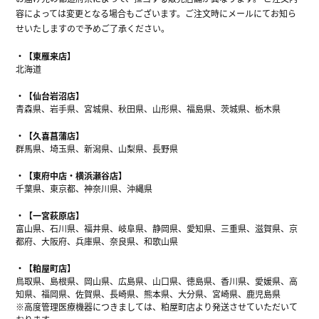
容によっては変更となる場合もございます。ご注文時にメールにてお知ら
せいたしますので予めご了承ください。
【東雁来店】
北海道
【仙台岩沼店】
青森県、岩手県、宮城県、秋田県、山形県、福島県、茨城県、栃木県
【久喜菖蒲店】
群馬県、埼玉県、新潟県、山梨県、長野県
【東府中店・横浜瀬谷店】
千葉県、東京都、神奈川県、沖縄県
【一宮萩原店】
富山県、石川県、福井県、岐阜県、静岡県、愛知県、三重県、滋賀県、京
都府、大阪府、兵庫県、奈良県、和歌山県
【粕屋町店】
鳥取県、島根県、岡山県、広島県、山口県、徳島県、香川県、愛媛県、高
知県、福岡県、佐賀県、長崎県、熊本県、大分県、宮崎県、鹿児島県
※高度管理医療機器につきましては、粕屋町店より発送させていただいて