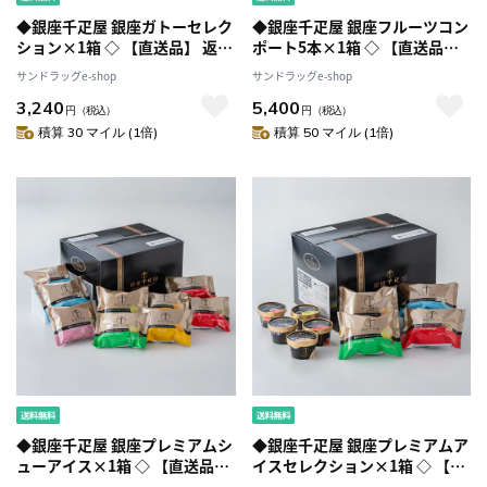
◆銀座千疋屋 銀座ガトーセレク
◆銀座千疋屋 銀座フルーツコン
ション×1箱 ◇ 【直送品】 返
ポート5本×1箱 ◇ 【直送品】
品・キャンセル・他商品と同時
返品・キャンセル・他商品と同
サンドラッグe-shop
サンドラッグe-shop
購入は不可
時購入は不可
3,240
5,400
円
（税込）
円
（税込）
積算 30 マイル (1倍)
積算 50 マイル (1倍)
◆銀座千疋屋 銀座プレミアムシ
◆銀座千疋屋 銀座プレミアムア
ューアイス×1箱 ◇ 【直送品】
イスセレクション×1箱 ◇ 【直
返品・キャンセル・他商品と同
送品】 返品・キャンセル・他商