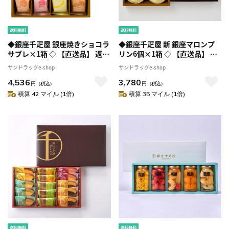
◆銀座千疋屋 銀座焼きショコラ
◆銀座千疋屋 新 銀座マロンプ
サブレ×1箱 ◇ 【直送品】 返
リン6個×1箱 ◇ 【直送品】 返
品・キャンセル・他商品と同時
品・キャンセル・他商品と同時
サンドラッグe-shop
サンドラッグe-shop
購入は不可
購入は不可
4,536
3,780
円
（税込）
円
（税込）
積算 42 マイル (1倍)
積算 35 マイル (1倍)