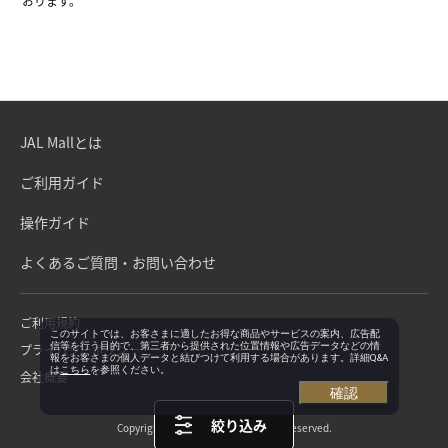
おります。
JAL Mallとは
ご利用ガイド
操作ガイド
よくあるご質問・お問い合わせ
ご利用規約
このサイトでは、お客さまに適したお得な商品やサービスの案内、広告配
信等を行う目的で、第三者から提供された位置情報や広告データなどの情
プライバシーポリシー
報をお客さまの個人データと結びつけて利用する場合があります。詳細Q&A
は
こちら
を参照ください。
会社概要
確認
絞り込み
Copyright©Japan Airlines. All rights reserved.