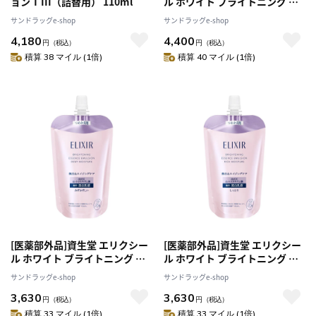
ョン T III（詰替用） 110ml
ル ホワイト ブライトニング エ
マルジョン しっとりタイプ ca
サンドラッグe-shop
サンドラッグe-shop
130mL
4,180
4,400
円
（税込）
円
（税込）
積算 38 マイル (1倍)
積算 40 マイル (1倍)
[医薬部外品]資生堂 エリクシー
[医薬部外品]資生堂 エリクシー
ル ホワイト ブライトニング エ
ル ホワイト ブライトニング エ
マルジョン みずみずしいタイプ
マルジョン しっとりタイプ ca
サンドラッグe-shop
サンドラッグe-shop
ca つめかえ用 110mL
つめかえ用 110mL
3,630
3,630
円
（税込）
円
（税込）
積算 33 マイル (1倍)
積算 33 マイル (1倍)