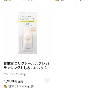
資生堂 エリクシール ルフレ バ
ランシングおしろいミルク C
35g
サンドラッグe-shop
1,980
円
（税込）
積算 18 マイル (1倍)