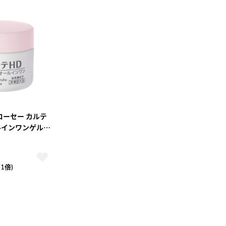
コーセー カルテ
ルインワンゲル
(1倍)
10
2026.10
月
2026.11
木
金
土
日
月
火
水
木
金
土