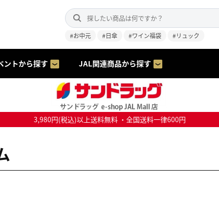
#お中元
#日傘
#ワイン福袋
#リュック
ベントから探す
JAL関連商品から探す
3,980円(税込)以上送料無料 ・全国送料一律600円
ム