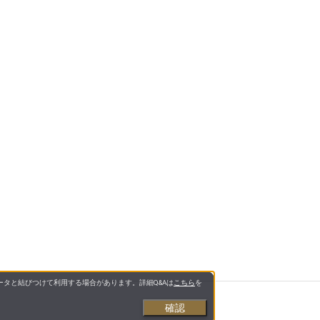
タと結びつけて利用する場合があります。詳細Q&Aは
こちら
を
確認