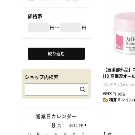
価格帯
円
～
円
絞り込む
【医薬部外品】
HD 高保湿オー
ショップ内検索
20g
サンドラッグe-shop
693
円
（税込）
積算 6 マイル 
営業日カレンダー
8
9
月
2026.09
月
1
件
日
月
火
水
木
金
土
日
月
火
水