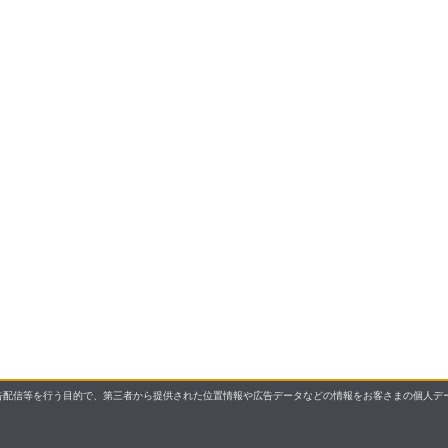
配信等を行う目的で、第三者から提供された位置情報や広告データなどの情報をお客さまの個人デー