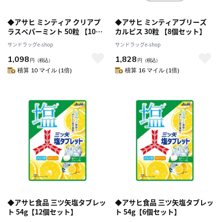
◆アサヒ ミンティア クリアプ
◆アサヒ ミンティアブリーズ
ラスペパーミント 50粒 【10個
カルピス 30粒 【8個セット】
セット】
サンドラッグe-shop
サンドラッグe-shop
1,098
1,828
円
（税込）
円
（税込）
積算 10 マイル (1倍)
積算 16 マイル (1倍)
◆アサヒ食品 三ツ矢塩タブレッ
◆アサヒ食品 三ツ矢塩タブレッ
ト 54g【12個セット】
ト 54g【6個セット】