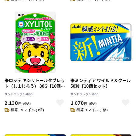
◆ロッテ キシリトールタブレッ
◆ミンティア ワイルド＆クール
ト（しまじろう） 30G【10個セ
50粒【10個セット】
ット】
サンドラッグe-shop
サンドラッグe-shop
2,138
1,078
円
（税込）
円
（税込）
積算 19 マイル (1倍)
積算 9 マイル (1倍)