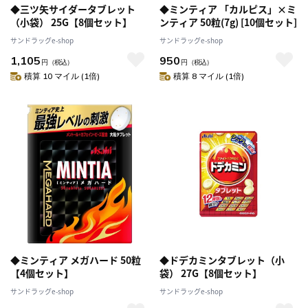
◆三ツ矢サイダータブレット
◆ミンティア 「カルピス」×ミ
（小袋） 25G【8個セット】
ンティア 50粒(7g) [10個セット]
サンドラッグe-shop
サンドラッグe-shop
1,105
950
円
（税込）
円
（税込）
積算 10 マイル (1倍)
積算 8 マイル (1倍)
◆ミンティア メガハード 50粒
◆ドデカミンタブレット（小
【4個セット】
袋） 27G【8個セット】
サンドラッグe-shop
サンドラッグe-shop