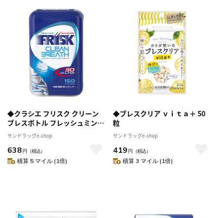
◆クラシエ フリスク クリーン
◆ブレスクリア ｖｉｔａ＋ 50
ブレスボトル フレッシュミント
粒
105g
サンドラッグe-shop
サンドラッグe-shop
638
419
円
（税込）
円
（税込）
積算 5 マイル (1倍)
積算 3 マイル (1倍)