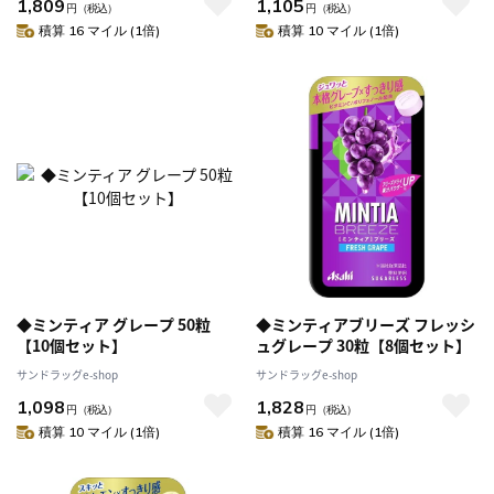
1,809
1,105
円
（税込）
円
（税込）
積算 16 マイル (1倍)
積算 10 マイル (1倍)
◆ミンティア グレープ 50粒
◆ミンティアブリーズ フレッシ
【10個セット】
ュグレープ 30粒【8個セット】
サンドラッグe-shop
サンドラッグe-shop
1,098
1,828
円
（税込）
円
（税込）
積算 10 マイル (1倍)
積算 16 マイル (1倍)