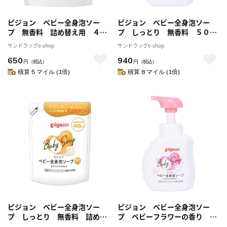
ピジョン ベビー全身泡ソー
ピジョン ベビー全身泡ソー
プ 無香料 詰め替え用 ４０
プ しっとり 無香料 ５００
０ｍｌ
ｍｌ
サンドラッグe-shop
サンドラッグe-shop
650
940
円
（税込）
円
（税込）
積算 5 マイル (1倍)
積算 8 マイル (1倍)
ピジョン ベビー全身泡ソー
ピジョン ベビー全身泡ソー
プ しっとり 無香料 詰め替
プ ベビーフラワーの香り ５
え用 ４００ｍｌ
００ｍｌ