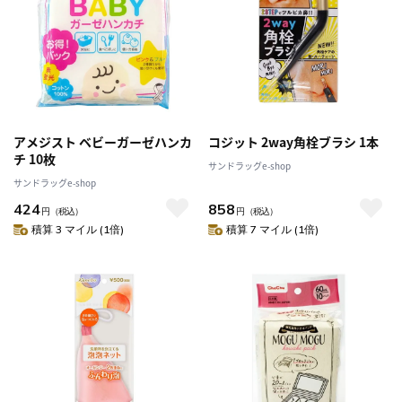
アメジスト ベビーガーゼハンカ
コジット 2way角栓ブラシ 1本
チ 10枚
サンドラッグe-shop
サンドラッグe-shop
424
858
円
（税込）
円
（税込）
積算 3 マイル (1倍)
積算 7 マイル (1倍)