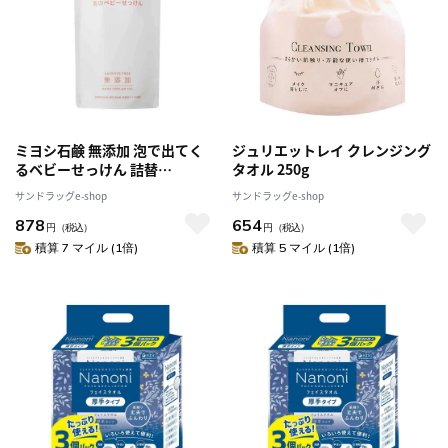
ミヨシ石鹸 無添加 泡で出てく
ジュリエットレイ クレンジング
るベビーせっけん 詰替
タオル 250g
220ml【3個セット】
サンドラッグe-shop
サンドラッグe-shop
878
654
円
（税込）
円
（税込）
積算 7 マイル (1倍)
積算 5 マイル (1倍)