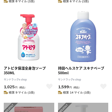
積算 8 マイル (1倍)
積算 6 マイル (1倍)
アトピタ保湿全身泡ソープ
持田ヘルスケア スキナベーブ
350ML
500ml
サンドラッグe-shop
サンドラッグe-shop
1,025
1,599
円
（税込）
円
（税込）
積算 9 マイル (1倍)
積算 14 マイル (1倍)