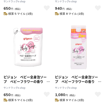
サンドラッグe-shop
サンドラッグe-shop
650
940
円
（税込）
円
（税込）
積算 5 マイル (1倍)
積算 8 マイル (1倍)
ピジョン ベビー全身泡ソー
ピジョン ベビー全身泡ソー
プ ベビーフラワーの香り 詰
プ ベビーフラワーの香り 詰
め替え用 ４００ｍｌ
め替え用 ２個分 ８００ｍｌ
サンドラッグe-shop
サンドラッグe-shop
650
1,080
円
（税込）
円
（税込）
積算 5 マイル (1倍)
積算 9 マイル (1倍)