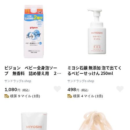
ピジョン ベビー全身泡ソー
ミヨシ石鹸 無添加 泡で出てく
プ 無香料 詰め替え用 ２個
るベビーせっけん 250ml
分 ８００ｍｌ
サンドラッグe-shop
サンドラッグe-shop
1,080
498
円
（税込）
円
（税込）
積算 9 マイル (1倍)
積算 4 マイル (1倍)