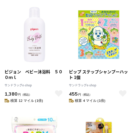
ピジョン ベビー沐浴料 ５０
ピップ ステップシャンプーハッ
０ｍｌ
ト 1個
サンドラッグe-shop
サンドラッグe-shop
1,380
455
円
（税込）
円
（税込）
積算 12 マイル (1倍)
積算 4 マイル (1倍)