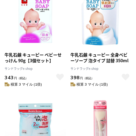
牛乳石鹸 キューピー ベビーせ
牛乳石鹸 キューピー 全身ベビ
っけん 90g【3個セット】
ーソープ 泡タイプ 詰替 350ml
サンドラッグe-shop
サンドラッグe-shop
343
398
円
（税込）
円
（税込）
積算 3 マイル (1倍)
積算 3 マイル (1倍)