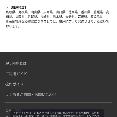
【粕屋町店】
鳥取県、島根県、岡山県、広島県、山口県、徳島県、香川県、愛媛県、高
知県、福岡県、佐賀県、長崎県、熊本県、大分県、宮崎県、鹿児島県
※高度管理医療機器につきましては、粕屋町店より発送させていただいて
おります。
JAL Mallとは
ご利用ガイド
操作ガイド
よくあるご質問・お問い合わせ
ご利用規約
このサイトでは、お客さまに適したお得な商品やサービスの案内、広告配
信等を行う目的で、第三者から提供された位置情報や広告データなどの情