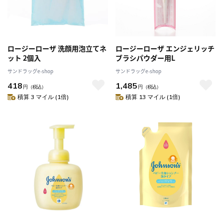
ロージーローザ 洗顔用泡立てネ
ロージーローザ エンジェリッチ
ット 2個入
ブラシパウダー用L
サンドラッグe-shop
サンドラッグe-shop
418
1,485
円
（税込）
円
（税込）
積算 3 マイル (1倍)
積算 13 マイル (1倍)