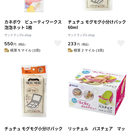
カネボウ ビューティワークス
チュチュ モグモグ小分けパック
泡泡ネット 1枚
60ml
サンドラッグe-shop
サンドラッグe-shop
550
233
円
（税込）
円
（税込）
積算 5 マイル (1倍)
積算 2 マイル (1倍)
チュチュ モグモグ小分けパック
リッチェル バスチェア マッ