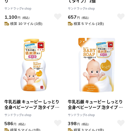
り
てタイプ） 1個
サンドラッグe-shop
サンドラッグe-shop
1,100
657
円
（税込）
円
（税込）
積算 10 マイル (1倍)
積算 5 マイル (1倍)
牛乳石鹸 キューピー しっとり
牛乳石鹸 キューピー しっとり
全身ベビーソープ 泡タイプ ポ
全身ベビーソープ 泡タイプ 詰
ンプ 400ml
替 350ml
サンドラッグe-shop
サンドラッグe-shop
586
398
円
（税込）
円
（税込）
積算 5 マイル (1倍)
積算 3 マイル (1倍)