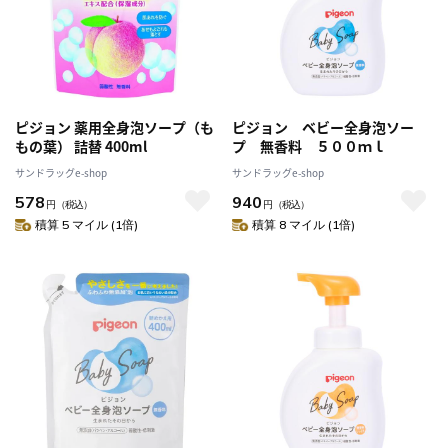
ピジョン 薬用全身泡ソープ（も
ピジョン ベビー全身泡ソー
もの葉） 詰替 400ml
プ 無香料 ５００ｍｌ
サンドラッグe-shop
サンドラッグe-shop
578
940
円
（税込）
円
（税込）
積算 5 マイル (1倍)
積算 8 マイル (1倍)