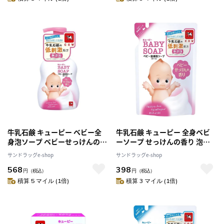
牛乳石鹸 キューピー ベビー全
牛乳石鹸 キューピー 全身ベビ
身泡ソープ ベビーせっけんの香
ーソープ せっけんの香り 泡タ
り ポンプ付 400ml
イプ 詰替 350ml
サンドラッグe-shop
サンドラッグe-shop
568
398
円
（税込）
円
（税込）
積算 5 マイル (1倍)
積算 3 マイル (1倍)