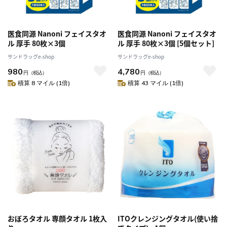
医食同源 Nanoni フェイスタオ
医食同源 Nanoni フェイスタオ
ル 厚手 80枚×3個
ル 厚手 80枚×3個 [5個セット]
サンドラッグe-shop
サンドラッグe-shop
980
4,780
円
（税込）
円
（税込）
積算 8 マイル (1倍)
積算 43 マイル (1倍)
おぼろタオル 専顔タオル 1枚入
ITOクレンジングタオル(使い捨