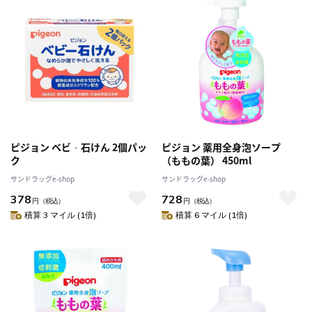
ピジョン ベビ‐石けん 2個パッ
ピジョン 薬用全身泡ソープ
ク
（ももの葉） 450ml
サンドラッグe-shop
サンドラッグe-shop
378
728
円
（税込）
円
（税込）
積算 3 マイル (1倍)
積算 6 マイル (1倍)