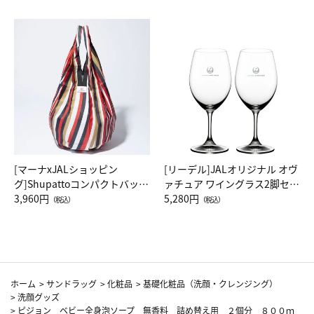
[マーナxJALショッピン
[リーデル]JALオリジナル オヴ
グ]Shupattoコンパクトバッグ
ァチュア ワイングラス2脚セッ
Drop JAL客室乗務員（LC）ス
3,960円
ト（レッドワイン）
5,280円
（税込）
（税込）
カーフ柄
ホーム
>
サンドラッグ
>
化粧品
>
基礎化粧品（洗顔・クレンジング）
>
洗顔グッズ
>
ピジョン ベビー全身泡ソープ 無香料 詰め替え用 ２個分 ８００ｍ