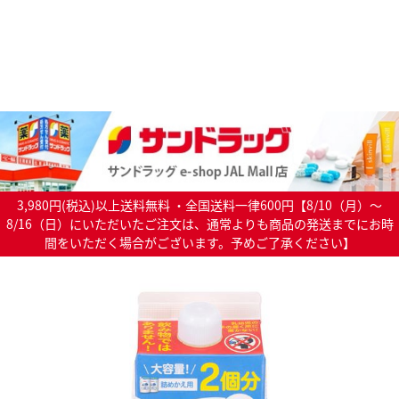
3,980円(税込)以上送料無料 ・全国送料一律600円【8/10（月）～
8/16（日）にいただいたご注文は、通常よりも商品の発送までにお時
間をいただく場合がございます。予めご了承ください】