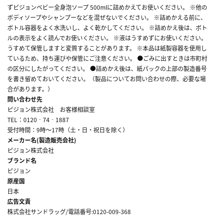
ずピジョンベビー全身泡ソープ 500mlに詰めかえてお使いください。 ※他の
ボディソープやシャンプーなどを混ぜないでください。 ※詰めかえる前に、
ボトル容器をよく水洗いし、よく乾かしてください。 ※詰めかえ後は、ボト
ルの表示をよく読んでお使いください。 ※液はうすめずにお使いください。
うすめて保管しますと変質することがあります。 ※本品は紙製容器を使用し
ているため、持ち運びや保管にご注意ください。 ●ごみに出すときは市町村
の区分にしたがってください。 ●詰めかえ後は、紙パックの上部の製造番号
を書き留めておいてください。（製品についてお問い合わせの際、必要な場
合があります。）
問い合わせ先
ピジョン株式会社 お客様相談室
TEL：0120‐74‐1887
受付時間：9時～17時（土・日・祝日を除く）
メーカー名(製造販売会社)
ピジョン株式会社
ブランド名
ピジョン
原産国
日本
広告文責
株式会社サンドラッグ/電話番号:0120-009-368