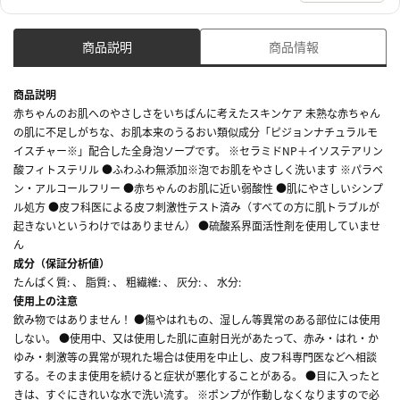
商品説明
商品情報
商品説明
赤ちゃんのお肌へのやさしさをいちばんに考えたスキンケア 未熟な赤ちゃん
の肌に不足しがちな、お肌本来のうるおい類似成分「ピジョンナチュラルモ
イスチャー※」配合した全身泡ソープです。 ※セラミドNP＋イソステアリン
酸フィトステリル ●ふわふわ無添加※泡でお肌をやさしく洗います ※パラベ
ン・アルコールフリー ●赤ちゃんのお肌に近い弱酸性 ●肌にやさしいシンプ
ル処方 ●皮フ科医による皮フ刺激性テスト済み（すべての方に肌トラブルが
起きないというわけではありません） ●硫酸系界面活性剤を使用していませ
ん
成分（保証分析値）
たんぱく質: 、 脂質: 、 粗繊維: 、 灰分: 、 水分:
使用上の注意
飲み物ではありません！ ●傷やはれもの、湿しん等異常のある部位には使用
しない。 ●使用中、又は使用した肌に直射日光があたって、赤み・はれ・か
ゆみ・刺激等の異常が現れた場合は使用を中止し、皮フ科専門医などへ相談
する。そのまま使用を続けると症状が悪化することがある。 ●目に入ったと
きは、すぐにきれいな水で洗い流す。 ※ポンプが作動しなくなりますので必