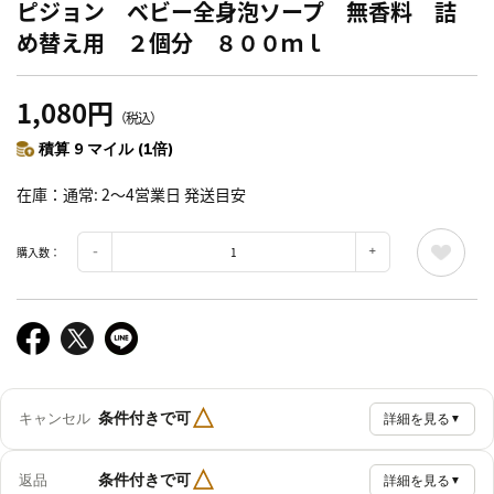
ピジョン ベビー全身泡ソープ 無香料 詰
め替え用 ２個分 ８００ｍｌ
1,080円
（税込）
積算 9 マイル (1倍)
在庫
通常: 2～4営業日 発送目安
購入数：
△
条件付きで可
キャンセル
詳細を見る
▼
△
条件付きで可
返品
詳細を見る
▼