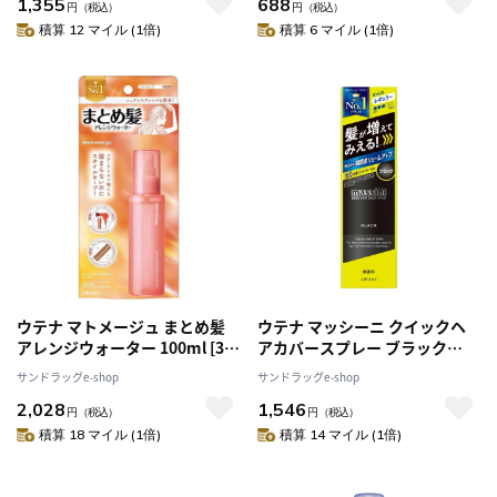
1,355
688
円
（税込）
円
（税込）
積算 12 マイル (1倍)
積算 6 マイル (1倍)
ウテナ マトメージュ まとめ髪
ウテナ マッシーニ クイックヘ
アレンジウォーター 100ml [3個
アカバースプレー ブラック
セット]
140g
サンドラッグe-shop
サンドラッグe-shop
2,028
1,546
円
（税込）
円
（税込）
積算 18 マイル (1倍)
積算 14 マイル (1倍)