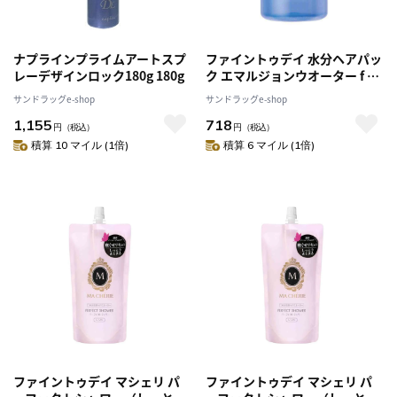
ナプラインプライムアートスプ
ファイントゥデイ 水分ヘアパッ
レーデザインロック180g 180g
ク エマルジョンウオーター f 詰
め替え 380ml
サンドラッグe-shop
サンドラッグe-shop
1,155
718
円
（税込）
円
（税込）
積算 10 マイル (1倍)
積算 6 マイル (1倍)
ファイントゥデイ マシェリ パ
ファイントゥデイ マシェリ パ