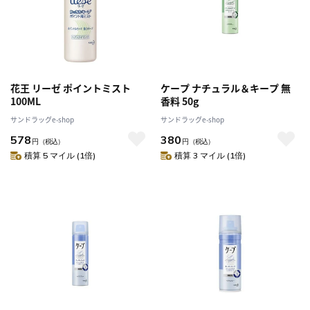
花王 リーゼ ポイントミスト
ケープ ナチュラル＆キープ 無
100ML
香料 50g
サンドラッグe-shop
サンドラッグe-shop
578
380
円
（税込）
円
（税込）
積算 5 マイル (1倍)
積算 3 マイル (1倍)