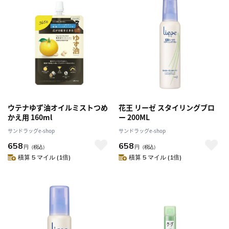
ウテナゆず油オイルミストつめ
花王 リーゼ スタイリングブロ
かえ用 160ml
ー 200ML
サンドラッグe-shop
サンドラッグe-shop
658
658
円
（税込）
円
（税込）
積算 5 マイル (1倍)
積算 5 マイル (1倍)