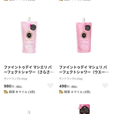
ファイントゥデイ マシエリ パ
ファイントゥデイ マシェリ パ
ーフェクトシャワー（さらさ
ーフェクトシャワー（ウエー
ら）つめかえ 220ml [2個セッ
ブ）つめかえ 220ml
サンドラッグe-shop
サンドラッグe-shop
ト]
980
498
円
（税込）
円
（税込）
積算 8 マイル (1倍)
積算 4 マイル (1倍)