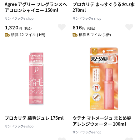
Agree アグリー フレグランスヘ
プロカリテ まっすぐうるおい水
アコロンシャイニー 150ml
270ml
サンドラッグe-shop
サンドラッグe-shop
1,320
616
円
（税込）
円
（税込）
積算 12 マイル (1倍)
積算 5 マイル (1倍)
プロカリテ 縮毛ジュレ 175ml
ウテナ マトメージュ まとめ髪
アレンジウォーター 100ml
サンドラッグe-shop
サンドラッグe-shop