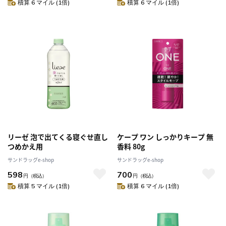
積算 6 マイル (1倍)
積算 6 マイル (1倍)
リーゼ 泡で出てくる寝ぐせ直し
ケープ ワン しっかりキープ 無
つめかえ用
香料 80g
サンドラッグe-shop
サンドラッグe-shop
598
700
円
（税込）
円
（税込）
積算 5 マイル (1倍)
積算 6 マイル (1倍)