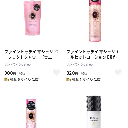
ファイントゥデイ マシェリ パ
ファイントゥデイ マシェリ カ
ーフェクトシャワー（ウエー
ールセットローション EX f
ブ）つめかえ 220ml [2個セッ
200ml
サンドラッグe-shop
サンドラッグe-shop
ト]
980
820
円
（税込）
円
（税込）
積算 8 マイル (1倍)
積算 7 マイル (1倍)