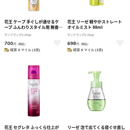
花王 ケープ 手ぐしが通せるケ
花王 リーゼ 軽やかストレート
ープ ふんわりスタイル用 無香
オイルミスト 88ml
料 140G
サンドラッグe-shop
サンドラッグe-shop
700
698
円
（税込）
円
（税込）
積算 6 マイル (1倍)
積算 6 マイル (1倍)
花王 セグレタ ふっくら仕上が
リーゼ 泡で出てくる寝ぐせ直し