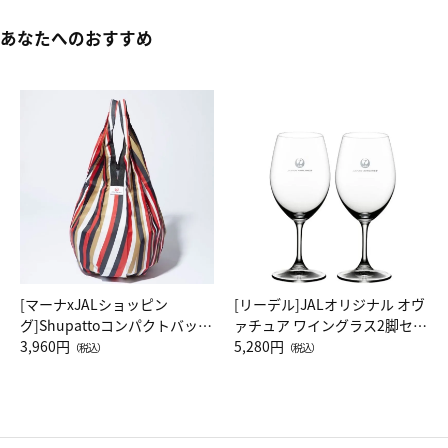
あなたへのおすすめ
[マーナxJALショッピン
[リーデル]JALオリジナル オヴ
グ]Shupattoコンパクトバッグ
ァチュア ワイングラス2脚セッ
Drop JAL客室乗務員（LC）ス
3,960円
ト（レッドワイン）
5,280円
（税込）
（税込）
カーフ柄