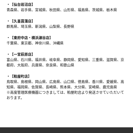
【仙台岩沼店】
青森県、岩手県、宮城県、秋田県、山形県、福島県、茨城県、栃木県
【久喜菖蒲店】
群馬県、埼玉県、新潟県、山梨県、長野県
【東府中店・横浜瀬谷店】
千葉県、東京都、神奈川県、沖縄県
【一宮萩原店】
富山県、石川県、福井県、岐阜県、静岡県、愛知県、三重県、滋賀県、京
都府、大阪府、兵庫県、奈良県、和歌山県
【粕屋町店】
鳥取県、島根県、岡山県、広島県、山口県、徳島県、香川県、愛媛県、高
知県、福岡県、佐賀県、長崎県、熊本県、大分県、宮崎県、鹿児島県
※高度管理医療機器につきましては、粕屋町店より発送させていただいて
おります。