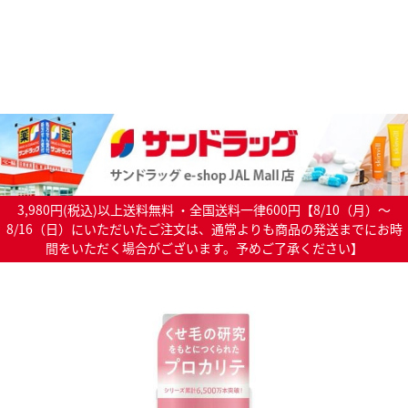
3,980円(税込)以上送料無料 ・全国送料一律600円【8/10（月）～
8/16（日）にいただいたご注文は、通常よりも商品の発送までにお時
間をいただく場合がございます。予めご了承ください】