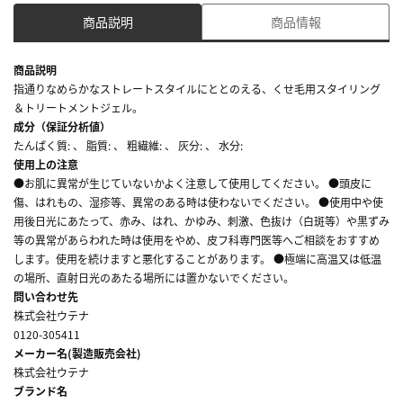
商品説明
商品情報
商品説明
指通りなめらかなストレートスタイルにととのえる、くせ毛用スタイリング
＆トリートメントジェル。
成分（保証分析値）
たんぱく質: 、 脂質: 、 粗繊維: 、 灰分: 、 水分:
使用上の注意
●お肌に異常が生じていないかよく注意して使用してください。 ●頭皮に
傷、はれもの、湿疹等、異常のある時は使わないでください。 ●使用中や使
用後日光にあたって、赤み、はれ、かゆみ、刺激、色抜け（白斑等）や黒ずみ
等の異常があらわれた時は使用をやめ、皮フ科専門医等へご相談をおすすめ
します。使用を続けますと悪化することがあります。 ●極端に高温又は低温
の場所、直射日光のあたる場所には置かないでください。
問い合わせ先
株式会社ウテナ
0120-305411
メーカー名(製造販売会社)
株式会社ウテナ
ブランド名