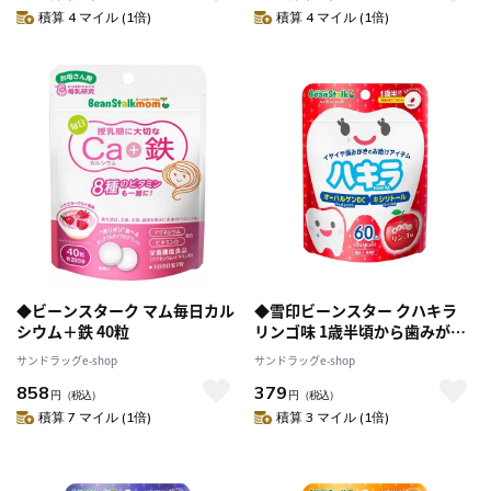
積算 4 マイル (1倍)
積算 4 マイル (1倍)
◆ビーンスターク マム毎日カル
◆雪印ビーンスター クハキラ
シウム＋鉄 40粒
リンゴ味 1歳半頃から歯みがき
のお助け 60粒入 45g
サンドラッグe-shop
サンドラッグe-shop
858
379
円
（税込）
円
（税込）
積算 7 マイル (1倍)
積算 3 マイル (1倍)