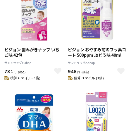
ピジョン 歯みがきナップ いち
ピジョン おやすみ前のフッ素コ
ご味 42包
ート 500ppm ぶどう味 40ml
サンドラッグe-shop
サンドラッグe-shop
731
948
円
（税込）
円
（税込）
積算 6 マイル (1倍)
積算 8 マイル (1倍)