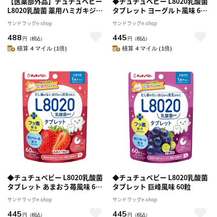
【医薬部外品】チュチュベビー
◆チュチュベビー L8020乳酸菌
L8020乳酸菌 薬用ハミガキジェ
タブレット ヨーグルト風味 60
ル いちご 50g
粒
サンドラッグe-shop
サンドラッグe-shop
488
445
円
（税込）
円
（税込）
積算 4 マイル (1倍)
積算 4 マイル (1倍)
◆チュチュベビー L8020乳酸菌
◆チュチュベビー L8020乳酸菌
タブレット あまおう苺風味 60
タブレット 巨峰風味 60粒
粒
サンドラッグe-shop
サンドラッグe-shop
445
445
円
（税込）
円
（税込）