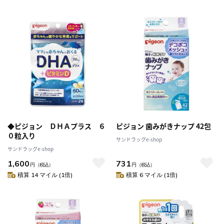
◆ピジョン ＤＨＡプラス ６
ピジョン 歯みがきナップ 42包
０粒入り
サンドラッグe-shop
サンドラッグe-shop
1,600
731
円
（税込）
円
（税込）
積算 14 マイル (1倍)
積算 6 マイル (1倍)