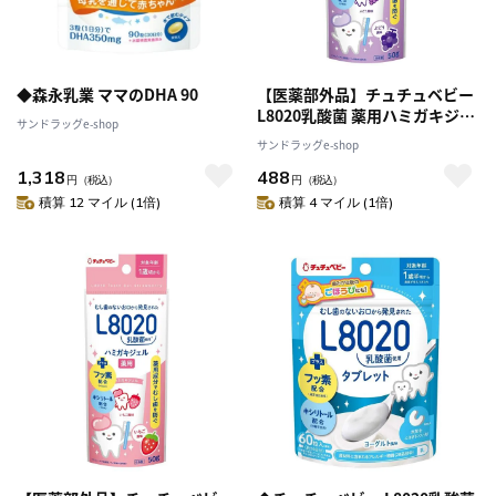
◆森永乳業 ママのDHA 90
【医薬部外品】チュチュベビー
L8020乳酸菌 薬用ハミガキジェ
サンドラッグe-shop
ル ぶどう 50g
サンドラッグe-shop
1,318
488
円
（税込）
円
（税込）
積算 12 マイル (1倍)
積算 4 マイル (1倍)