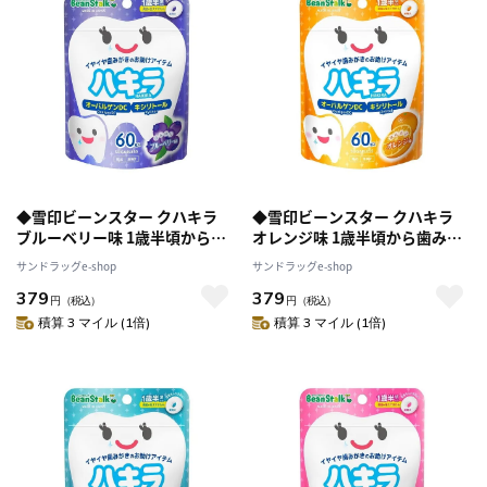
◆雪印ビーンスター クハキラ
◆雪印ビーンスター クハキラ
ブルーベリー味 1歳半頃から歯
オレンジ味 1歳半頃から歯みが
みがきのお助け 60粒入 45g
きのお助け 60粒入 45g
サンドラッグe-shop
サンドラッグe-shop
379
379
円
（税込）
円
（税込）
積算 3 マイル (1倍)
積算 3 マイル (1倍)