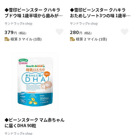
◆雪印ビーンスター クハキラ
◆雪印ビーンスター クハキラ
ブドウ味 1歳半頃から歯みがき
おためしソート3つの味 1歳半頃
のお助け 60粒入 45g
から歯みがきのお助け 18粒入
サンドラッグe-shop
サンドラッグe-shop
13.5g
379
280
円
（税込）
円
（税込）
積算 3 マイル (1倍)
積算 2 マイル (1倍)
◆ビーンスターク マム赤ちゃん
に届くDHA 90粒
サンドラッグe-shop