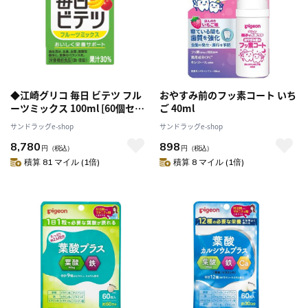
◆江崎グリコ 毎日 ビテツ フル
おやすみ前のフッ素コート いち
ーツミックス 100ml [60個セッ
ご 40ml
ト]
サンドラッグe-shop
サンドラッグe-shop
8,780
898
円
（税込）
円
（税込）
積算 81 マイル (1倍)
積算 8 マイル (1倍)