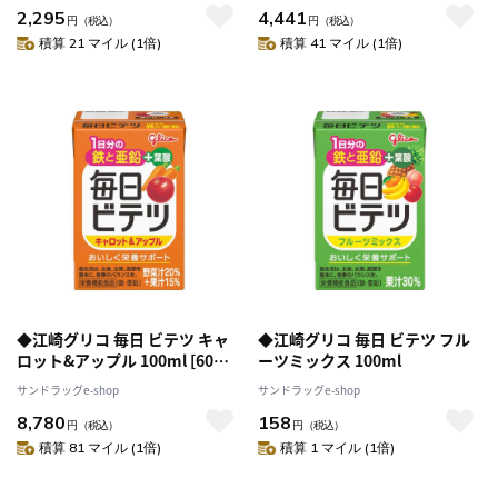
2,295
4,441
円
（税込）
円
（税込）
積算 21 マイル (1倍)
積算 41 マイル (1倍)
◆江崎グリコ 毎日 ビテツ キャ
◆江崎グリコ 毎日 ビテツ フル
ロット&アップル 100ml [60個
ーツミックス 100ml
セット]
サンドラッグe-shop
サンドラッグe-shop
8,780
158
円
（税込）
円
（税込）
積算 81 マイル (1倍)
積算 1 マイル (1倍)