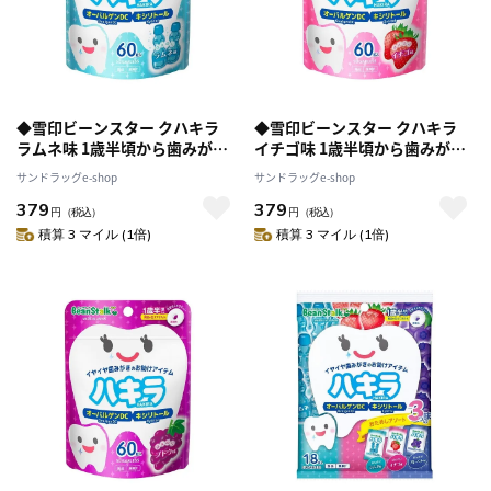
◆雪印ビーンスター クハキラ
◆雪印ビーンスター クハキラ
ラムネ味 1歳半頃から歯みがき
イチゴ味 1歳半頃から歯みがき
のお助け 60粒入 45g
のお助け 60粒入 45g
サンドラッグe-shop
サンドラッグe-shop
379
379
円
（税込）
円
（税込）
積算 3 マイル (1倍)
積算 3 マイル (1倍)