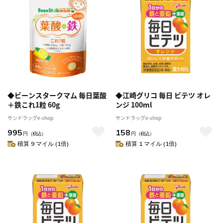
◆ビーンスタークマム 毎日葉酸
◆江崎グリコ 毎日 ビテツ オレ
＋鉄これ1粒 60g
ンジ 100ml
サンドラッグe-shop
サンドラッグe-shop
995
158
円
（税込）
円
（税込）
積算 9 マイル (1倍)
積算 1 マイル (1倍)