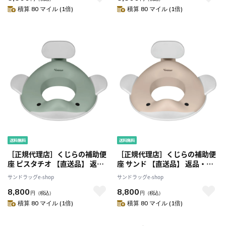
積算 80 マイル (1倍)
積算 80 マイル (1倍)
［正規代理店］くじらの補助便
［正規代理店］くじらの補助便
座 ピスタチオ 【直送品】 返
座 サンド 【直送品】 返品・キ
品・キャンセル・他商品と同時
ャンセル・他商品と同時購入は
サンドラッグe-shop
サンドラッグe-shop
購入は不可
不可
8,800
8,800
円
（税込）
円
（税込）
積算 80 マイル (1倍)
積算 80 マイル (1倍)