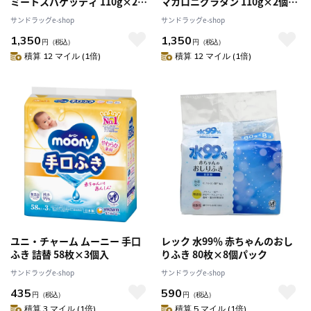
ミートスパゲッティ 110g×2個
マカロニグラタン 110g×2個入
入り【5個セット】
り【5個セット】
サンドラッグe-shop
サンドラッグe-shop
1,350
1,350
円
（税込）
円
（税込）
積算 12 マイル (1倍)
積算 12 マイル (1倍)
ユニ・チャーム ムーニー 手口
レック 水99％ 赤ちゃんのおし
ふき 詰替 58枚×3個入
りふき 80枚×8個パック
サンドラッグe-shop
サンドラッグe-shop
435
590
円
（税込）
円
（税込）
積算 3 マイル (1倍)
積算 5 マイル (1倍)