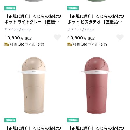
［正規代理店］くじらのおむつ
［正規代理店］くじらのおむつ
ポット ライトグレー 【直送
ポット ピスタチオ 【直送品】
品】 返品・キャンセル・他商品
返品・キャンセル・他商品と同
サンドラッグe-shop
サンドラッグe-shop
と同時購入は不可
時購入は不可
19,800
19,800
円
（税込）
円
（税込）
積算 180 マイル (1倍)
積算 180 マイル (1倍)
［正規代理店］くじらのおむつ
［正規代理店］くじらのおむつ