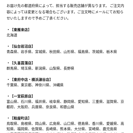
お届け先の都道府県によって、担当する販売店舗が異なります。 ご注文内
容によっては変更となる場合もございます。ご注文時にメールにてお知ら
せいたしますので予めご了承ください。
【東雁来店】
北海道
【仙台岩沼店】
青森県、岩手県、宮城県、秋田県、山形県、福島県、茨城県、栃木県
【久喜菖蒲店】
群馬県、埼玉県、新潟県、山梨県、長野県
【東府中店・横浜瀬谷店】
千葉県、東京都、神奈川県、沖縄県
【一宮萩原店】
富山県、石川県、福井県、岐阜県、静岡県、愛知県、三重県、滋賀県、京
都府、大阪府、兵庫県、奈良県、和歌山県
【粕屋町店】
鳥取県、島根県、岡山県、広島県、山口県、徳島県、香川県、愛媛県、高
知県、福岡県、佐賀県、長崎県、熊本県、大分県、宮崎県、鹿児島県