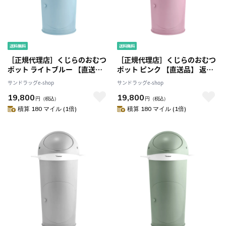
［正規代理店］くじらのおむつ
［正規代理店］くじらのおむつ
ポット ライトブルー 【直送
ポット ピンク 【直送品】 返
品】 返品・キャンセル・他商品
品・キャンセル・他商品と同時
サンドラッグe-shop
サンドラッグe-shop
と同時購入は不可
購入は不可
19,800
19,800
円
（税込）
円
（税込）
積算 180 マイル (1倍)
積算 180 マイル (1倍)