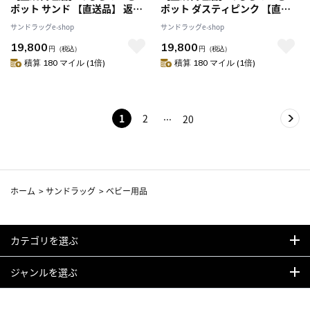
ポット サンド 【直送品】 返
ポット ダスティピンク 【直送
品・キャンセル・他商品と同時
品】 返品・キャンセル・他商品
サンドラッグe-shop
サンドラッグe-shop
購入は不可
と同時購入は不可
19,800
19,800
円
（税込）
円
（税込）
積算 180 マイル (1倍)
積算 180 マイル (1倍)
1
2
20
ホーム
>
サンドラッグ
>
ベビー用品
カテゴリを選ぶ
ジャンルを選ぶ