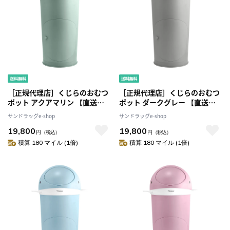
［正規代理店］くじらのおむつ
［正規代理店］くじらのおむつ
ポット アクアマリン 【直送
ポット ダークグレー 【直送
品】 返品・キャンセル・他商品
品】 返品・キャンセル・他商品
サンドラッグe-shop
サンドラッグe-shop
と同時購入は不可
と同時購入は不可
19,800
19,800
円
（税込）
円
（税込）
積算 180 マイル (1倍)
積算 180 マイル (1倍)