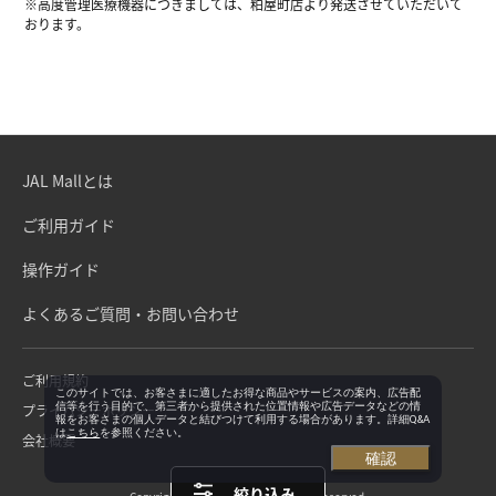
※高度管理医療機器につきましては、粕屋町店より発送させていただいて
おります。
JAL Mallとは
ご利用ガイド
操作ガイド
よくあるご質問・お問い合わせ
ご利用規約
このサイトでは、お客さまに適したお得な商品やサービスの案内、広告配
信等を行う目的で、第三者から提供された位置情報や広告データなどの情
プライバシーポリシー
報をお客さまの個人データと結びつけて利用する場合があります。詳細Q&A
は
こちら
を参照ください。
会社概要
確認
絞り込み