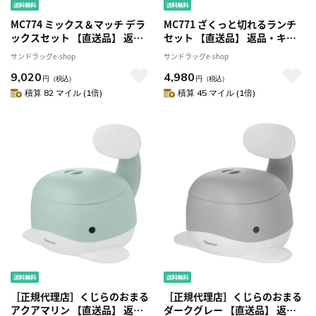
MC774 ミックス＆マッチ デラ
MC771 ざくっと切れるランチ
ックスセット 【直送品】 返
セット 【直送品】 返品・キャ
品・キャンセル・他商品と同時
ンセル・他商品と同時購入は不
サンドラッグe-shop
サンドラッグe-shop
購入は不可
可
9,020
4,980
円
（税込）
円
（税込）
積算 82 マイル (1倍)
積算 45 マイル (1倍)
［正規代理店］くじらのおまる
［正規代理店］くじらのおまる
アクアマリン 【直送品】 返
ダークグレー 【直送品】 返