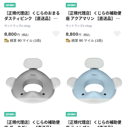
［正規代理店］くじらのおまる
［正規代理店］くじらの補助便
ダスティピンク 【直送品】 返
座 アクアマリン 【直送品】 返
品・キャンセル・他商品と同時
品・キャンセル・他商品と同時
サンドラッグe-shop
サンドラッグe-shop
購入は不可
購入は不可
8,800
8,800
円
（税込）
円
（税込）
積算 80 マイル (1倍)
積算 80 マイル (1倍)
［正規代理店］くじらの補助便
［正規代理店］くじらの補助便