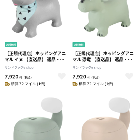
［正規代理店］ホッピングアニ
［正規代理店］ホッピングアニ
マル イヌ 【直送品】 返品・キ
マル 恐竜 【直送品】 返品・キ
ャンセル・他商品と同時購入は
ャンセル・他商品と同時購入は
サンドラッグe-shop
サンドラッグe-shop
不可
不可
7,920
7,920
円
（税込）
円
（税込）
積算 72 マイル (1倍)
積算 72 マイル (1倍)