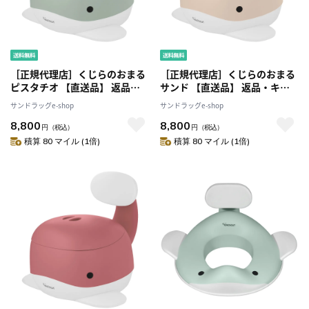
［正規代理店］くじらのおまる
［正規代理店］くじらのおまる
ピスタチオ 【直送品】 返品・
サンド 【直送品】 返品・キャ
キャンセル・他商品と同時購入
ンセル・他商品と同時購入は不
サンドラッグe-shop
サンドラッグe-shop
は不可
可
8,800
8,800
円
（税込）
円
（税込）
積算 80 マイル (1倍)
積算 80 マイル (1倍)