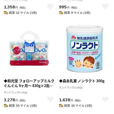
1,358
995
円
（税込）
円
（税込）
積算 12 マイル (1倍)
積算 9 マイル (1倍)
◆和光堂 フォローアップミルク
◆森永乳業 ノンラクト 300g
ぐんぐん 9ヶ月～ 830g×2缶パ
サンドラッグe-shop
ック
サンドラッグe-shop
3,278
1,638
円
（税込）
円
（税込）
積算 30 マイル (1倍)
積算 15 マイル (1倍)