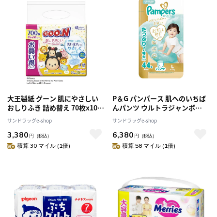
大王製紙 グーン 肌にやさしい
P＆G パンパース 肌へのいちば
おしりふき 詰め替え 70枚x10コ
んパンツ ウルトラジャンボ
パック【4個セット】
L（9-14kg） 44枚 [3個セット]
サンドラッグe-shop
サンドラッグe-shop
3,380
6,380
円
（税込）
円
（税込）
積算 30 マイル (1倍)
積算 58 マイル (1倍)