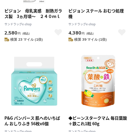
ピジョン 母乳実感 耐熱ガラ
ピジョン ステール おむつ処理
ス製 3ヵ月頃～ ２４０ｍｌ
機
サンドラッグe-shop
サンドラッグe-shop
2,580
4,380
円
（税込）
円
（税込）
積算 23 マイル (1倍)
積算 39 マイル (1倍)
P&G パンパース 肌へのいちば
◆ビーンスタークマム 毎日葉酸
ん おしりふき 56枚x6個
＋鉄これ1粒 60g
サンドラッグe-shop
サンドラッグe-shop