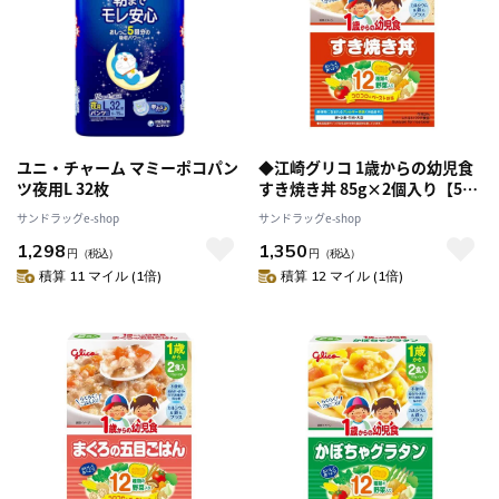
ユニ・チャーム マミーポコパン
◆江崎グリコ 1歳からの幼児食
ツ夜用L 32枚
すき焼き丼 85g×2個入り【5個
セット】
サンドラッグe-shop
サンドラッグe-shop
1,298
1,350
円
（税込）
円
（税込）
積算 11 マイル (1倍)
積算 12 マイル (1倍)