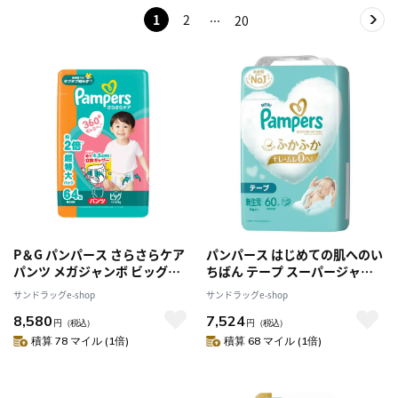
1
2
20
P＆G パンパース さらさらケア
パンパース はじめての肌へのい
パンツ メガジャンボ ビッグ
ちばん テープ スーパージャン
（12-22kg） 64枚 [3個セット]
ボ 新生児 60枚【4個セット】
サンドラッグe-shop
サンドラッグe-shop
8,580
7,524
円
（税込）
円
（税込）
積算 78 マイル (1倍)
積算 68 マイル (1倍)