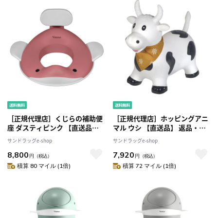
［正規代理店］くじらの補助便
［正規代理店］ホッピングアニ
座 ダスティピンク 【直送品】
マル ウシ 【直送品】 返品・キ
返品・キャンセル・他商品と同
ャンセル・他商品と同時購入は
サンドラッグe-shop
サンドラッグe-shop
時購入は不可
不可
8,800
7,920
円
（税込）
円
（税込）
積算 80 マイル (1倍)
積算 72 マイル (1倍)