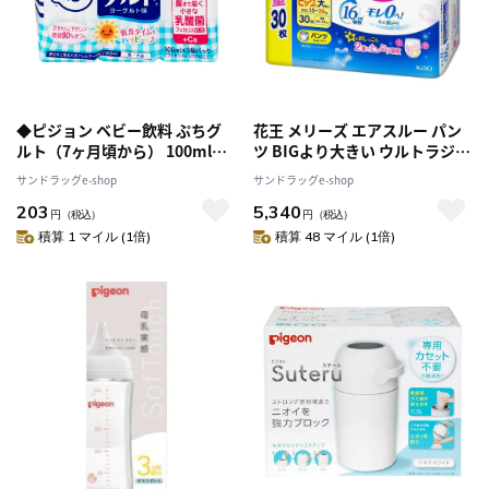
◆ピジョン ベビー飲料 ぷちグ
花王 メリーズ エアスルー パン
ルト（7ヶ月頃から） 100mlX3
ツ BIGより大きい ウルトラジャ
個パック
ンボパック 30枚入 [3個セット]
サンドラッグe-shop
サンドラッグe-shop
203
5,340
円
（税込）
円
（税込）
積算 1 マイル (1倍)
積算 48 マイル (1倍)