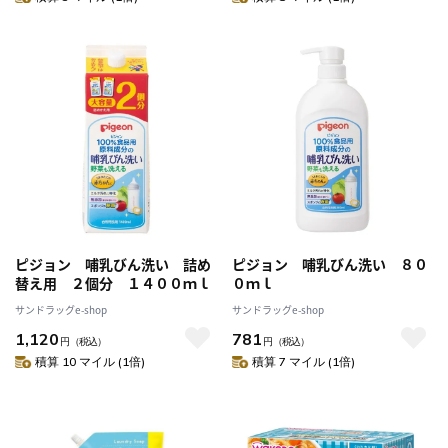
ピジョン 哺乳びん洗い 詰め
ピジョン 哺乳びん洗い ８０
替え用 ２個分 １４００ｍｌ
０ｍｌ
サンドラッグe-shop
サンドラッグe-shop
1,120
781
円
（税込）
円
（税込）
積算 10 マイル (1倍)
積算 7 マイル (1倍)