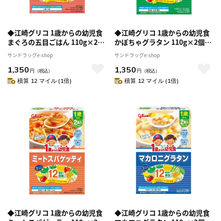
◆江崎グリコ 1歳からの幼児食
◆江崎グリコ 1歳からの幼児食
まぐろの五目ごはん 110g×2個
かぼちゃグラタン 110g×2個入
入り【5個セット】
り【5個セット】
サンドラッグe-shop
サンドラッグe-shop
1,350
1,350
円
（税込）
円
（税込）
積算 12 マイル (1倍)
積算 12 マイル (1倍)
◆江崎グリコ 1歳からの幼児食
◆江崎グリコ 1歳からの幼児食