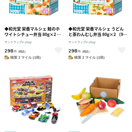
◆和光堂 栄養マルシェ 鮭のホ
◆和光堂 栄養マルシェ うどん
ワイトシチュー弁当 80g×2 （9
と茶わんむし弁当 80g×2 （9ヶ
ヶ月頃から）
月頃から）
サンドラッグe-shop
サンドラッグe-shop
298
298
円
（税込）
円
（税込）
積算 2 マイル (1倍)
積算 2 マイル (1倍)