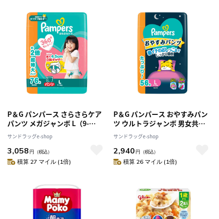
P＆G パンパース さらさらケア
P＆G パンパース おやすみパン
パンツ メガジャンボ L（9-
ツ ウルトラジャンボ 男女共用
14kg） 76枚
L（9-14kg） 56枚
サンドラッグe-shop
サンドラッグe-shop
3,058
2,940
円
（税込）
円
（税込）
積算 27 マイル (1倍)
積算 26 マイル (1倍)