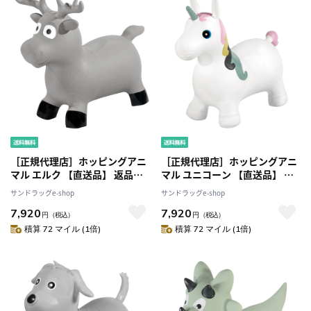
［正規代理店］ホッピングアニ
［正規代理店］ホッピングアニ
マル エルク 【直送品】 返品・
マル ユニコーン 【直送品】 返
キャンセル・他商品と同時購入
品・キャンセル・他商品と同時
サンドラッグe-shop
サンドラッグe-shop
は不可
購入は不可
7,920
7,920
円
（税込）
円
（税込）
積算 72 マイル (1倍)
積算 72 マイル (1倍)