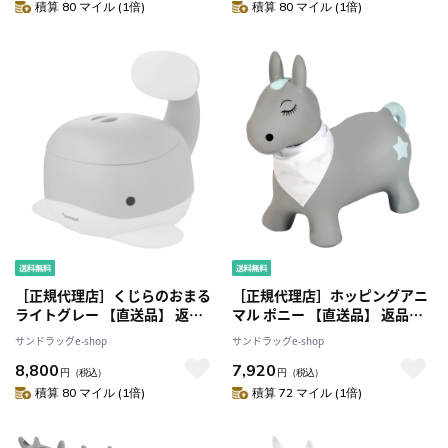
積算 80 マイル (1倍)
積算 80 マイル (1倍)
［正規代理店］くじらのおまる
［正規代理店］ホッピングアニ
ライトグレー 【直送品】 返
マル ポニー 【直送品】 返品・
品・キャンセル・他商品と同時
キャンセル・他商品と同時購入
サンドラッグe-shop
サンドラッグe-shop
購入は不可
は不可
8,800
7,920
円
（税込）
円
（税込）
積算 80 マイル (1倍)
積算 72 マイル (1倍)