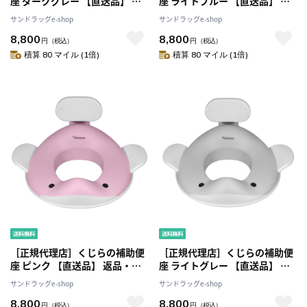
座 ダークグレー 【直送品】 返
座 ライトブルー 【直送品】 返
品・キャンセル・他商品と同時
品・キャンセル・他商品と同時
サンドラッグe-shop
サンドラッグe-shop
購入は不可
購入は不可
8,800
8,800
円
（税込）
円
（税込）
積算 80 マイル (1倍)
積算 80 マイル (1倍)
［正規代理店］くじらの補助便
［正規代理店］くじらの補助便
座 ピンク 【直送品】 返品・キ
座 ライトグレー 【直送品】 返
ャンセル・他商品と同時購入は
品・キャンセル・他商品と同時
サンドラッグe-shop
サンドラッグe-shop
不可
購入は不可
8,800
8,800
円
（税込）
円
（税込）