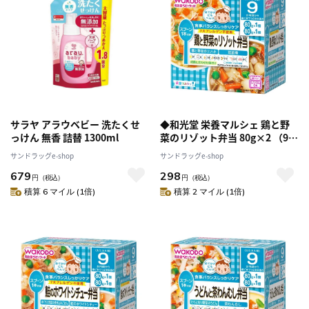
サラヤ アラウベビー 洗たくせ
◆和光堂 栄養マルシェ 鶏と野
っけん 無香 詰替 1300ml
菜のリゾット弁当 80g×2 （9ヶ
月頃から）
サンドラッグe-shop
サンドラッグe-shop
679
298
円
（税込）
円
（税込）
積算 6 マイル (1倍)
積算 2 マイル (1倍)