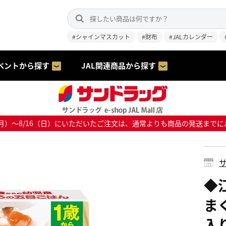
#シャインマスカット
#財布
#JALカレンダー
ベントから探す
JAL関連商品から探す
8/10（月）～8/16（日）にいただいたご注文は、通常よりも商品の発送
サ
◆
ま
入