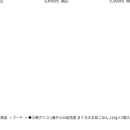
JAL客室乗務員
3,850円
ーネック別
5,500円
込）
（税込）
（税
カーフ柄
事用品
>
フード
>
◆江崎グリコ 1歳からの幼児食 まぐろの五目ごはん 110g×2個