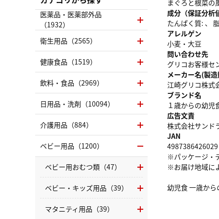
まぐろと根菜の風
成分（保証分析
医薬品・医薬部外品
たんぱく質: 、 脂質
（1932）
アレルゲン
衛生用品（2565）
小麦・大豆
問い合わせ先
健康食品（1519）
グリコお客様センター
メーカー名(製造
飲料・食品（2969）
江崎グリコ株式
ブランド名
日用品・洗剤（10094）
１歳からの幼児
広告文責
介護用品（884）
株式会社サンドラッグ
JAN
ベビー用品（1200）
4987386426029
※パッケージ・
ベビー用おむつ類（47）
※お届け地域に
幼児食 一歳から
ベビー・キッズ用品（39）
マタニティ用品（39）