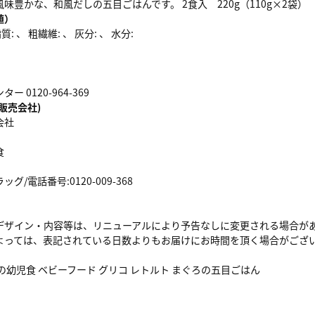
味豊かな、和風だしの五目ごはんです。 2食入 220g（110g×2袋）
値）
: 、 粗繊維: 、 灰分: 、 水分:
 0120-964-369
販売会社)
会社
食
/電話番号:0120-009-368
デザイン・内容等は、リニューアルにより予告なしに変更される場合が
よっては、表記されている日数よりもお届けにお時間を頂く場合がござ
の幼児食 ベビーフード グリコ レトルト まぐろの五目ごはん