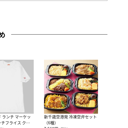
め
JAL特製
レー 200
10,800円
（
ド ランチ マーケッ
新千歳空港発 冷凍空弁セット
ッチフライス クル
（6種）