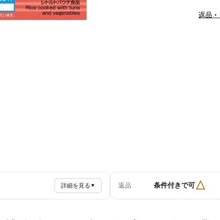
返品・
△
条件付きで可
返品
詳細を見る
▼