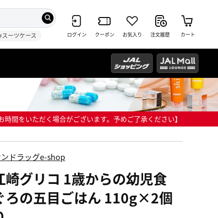
ログイン
クーポン
お気入り
注文履歴
カート
#スーツケース
までにお時間をいただく場合がございます。予めご了承ください】
ンドラッグe-shop
江崎グリコ 1歳からの幼児食
ぐろの五目ごはん 110g×2個
り