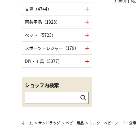
グ Drop 
3,960円
（税
（LC）ス
文具（4744）
園芸用品（1928）
ペット（5723）
スポーツ・レジャー（179）
DIY・工具（5377）
ショップ内検索
ホーム
>
サンドラッグ
>
ベビー用品
>
ミルク・ベビーフード・食