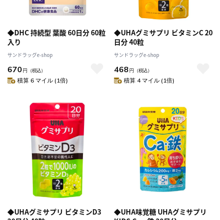
◆DHC 持続型 葉酸 60日分 60粒
◆UHAグミサプリ ビタミンC 20
入り
日分 40粒
サンドラッグe-shop
サンドラッグe-shop
670
468
円
（税込）
円
（税込）
積算 6 マイル (1倍)
積算 4 マイル (1倍)
◆UHAグミサプリ ビタミンD3
◆UHA味覚糖 UHAグミサプリ