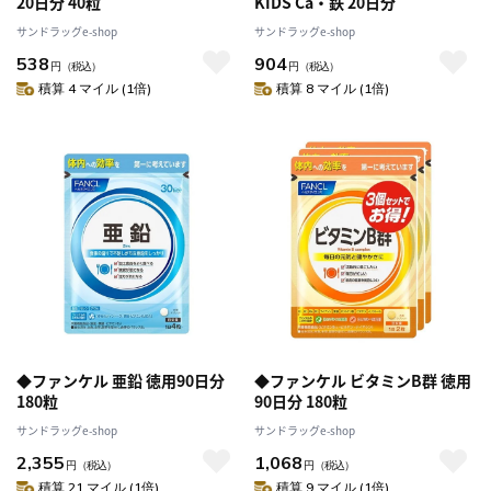
20日分 40粒
KIDS Ca・鉄 20日分
サンドラッグe-shop
サンドラッグe-shop
538
904
円
（税込）
円
（税込）
積算 4 マイル (1倍)
積算 8 マイル (1倍)
◆ファンケル 亜鉛 徳用90日分
◆ファンケル ビタミンB群 徳用
180粒
90日分 180粒
サンドラッグe-shop
サンドラッグe-shop
2,355
1,068
円
（税込）
円
（税込）
積算 21 マイル (1倍)
積算 9 マイル (1倍)