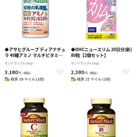
◆アサヒグループ ディアナチュ
◆DHCニュースリム 20日分(新)
ラ 49種アミノ マルチビタミン
80粒【2個セット】
＆ミネラル 100日400粒
サンドラッグe-shop
サンドラッグe-shop
3,180
2,380
円
（税込）
円
（税込）
積算 29 マイル (1倍)
積算 22 マイル (1倍)