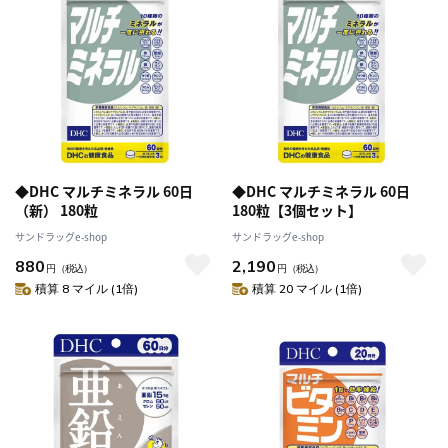
◆DHC マルチミネラル 60日
◆DHC マルチミネラル 60日
（新） 180粒
180粒【3個セット】
サンドラッグe-shop
サンドラッグe-shop
880
2,190
円
（税込）
円
（税込）
積算 8 マイル (1倍)
積算 20 マイル (1倍)