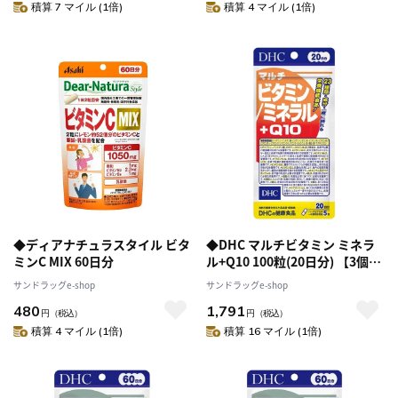
積算 7 マイル (1倍)
積算 4 マイル (1倍)
◆ディアナチュラスタイル ビタ
◆DHC マルチビタミン ミネラ
ミンC MIX 60日分
ル+Q10 100粒(20日分) 【3個セ
ット】
サンドラッグe-shop
サンドラッグe-shop
480
1,791
円
（税込）
円
（税込）
積算 4 マイル (1倍)
積算 16 マイル (1倍)