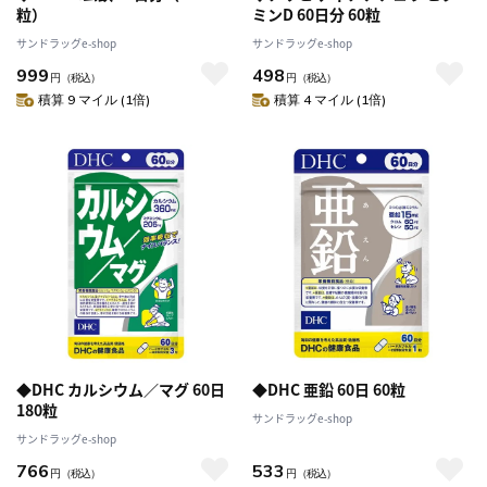
粒）
ミンD 60日分 60粒
サンドラッグe-shop
サンドラッグe-shop
999
498
円
（税込）
円
（税込）
積算 9 マイル (1倍)
積算 4 マイル (1倍)
◆DHC カルシウム／マグ 60日
◆DHC 亜鉛 60日 60粒
180粒
サンドラッグe-shop
サンドラッグe-shop
766
533
円
（税込）
円
（税込）