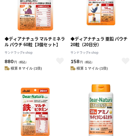
◆ディアナチュラ マルチミネラ
◆ディアナチュラ 亜鉛 パウチ
ル パウチ 60粒【3個セット】
20粒（20日分）
サンドラッグe-shop
サンドラッグe-shop
880
158
円
（税込）
円
（税込）
積算 8 マイル (1倍)
積算 1 マイル (1倍)