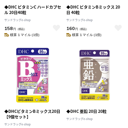
◆DHC ビタミンC ハードカプセ
◆DHC ビタミンBミックス 20
ル 20日40粒
日 40粒
サンドラッグe-shop
サンドラッグe-shop
158
160
円
（税込）
円
（税込）
積算 1 マイル (1倍)
積算 1 マイル (1倍)
◆DHCビタミンBミックス20日
◆DHC 亜鉛 20日 20粒
【9個セット】
サンドラッグe-shop
サンドラッグe-shop