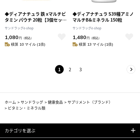
◆ディアナチュラ 鉄 xマルチビ
◆ディアナチュラ S39種アミノ
タミン パウチ 20粒【3個セッ
マルチB&ミネラル 150粒
ト】
サンドラッグe-shop
サンドラッグe-shop
1,080
1,480
円
（税込）
円
（税込）
積算 10 マイル (1倍)
積算 13 マイル (1倍)
1
2
3
ホーム
>
サンドラッグ
>
健康食品
>
サプリメント（ブランド）
>
ビタミン・ミネラル類
カテゴリを選ぶ