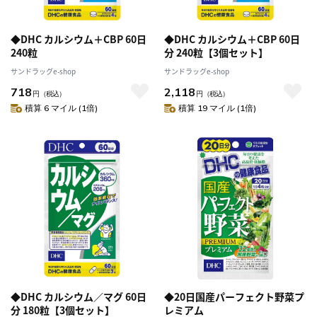
◆DHC カルシウム＋CBP 60日
◆DHC カルシウム＋CBP 60日
240粒
分 240粒【3個セット】
サンドラッグe-shop
サンドラッグe-shop
718
2,118
円
（税込）
円
（税込）
積算 6 マイル (1倍)
積算 19 マイル (1倍)
◆DHC カルシウム／マグ 60日
◆20日国産パーフェクト野菜プ
分 180粒【3個セット】
レミアム