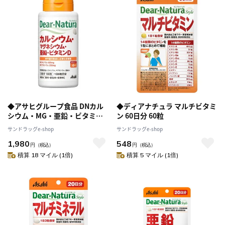
◆アサヒグループ食品 DNカル
◆ディアナチュラ マルチビタミ
シウム・MG・亜鉛・ビタミン
ン 60日分 60粒
D30日 180粒【3個セット】
サンドラッグe-shop
サンドラッグe-shop
1,980
548
円
（税込）
円
（税込）
積算 18 マイル (1倍)
積算 5 マイル (1倍)