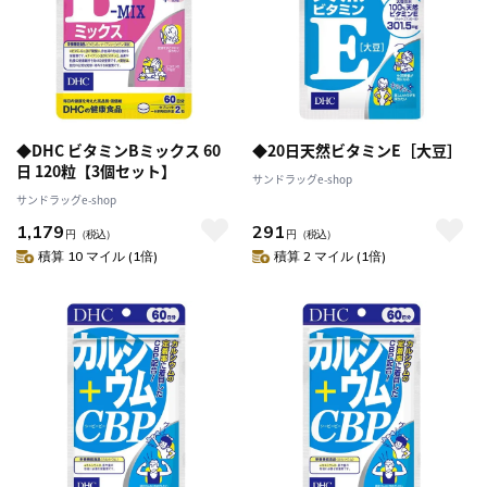
◆DHC ビタミンBミックス 60
◆20日天然ビタミンE［大豆］
日 120粒【3個セット】
サンドラッグe-shop
サンドラッグe-shop
1,179
291
円
（税込）
円
（税込）
積算 10 マイル (1倍)
積算 2 マイル (1倍)