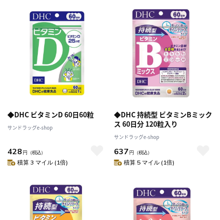
◆DHC ビタミンD 60日60粒
◆DHC 持続型 ビタミンBミック
ス 60日分 120粒入り
サンドラッグe-shop
サンドラッグe-shop
428
637
円
（税込）
円
（税込）
積算 3 マイル (1倍)
積算 5 マイル (1倍)