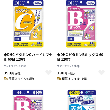
◆DHC ビタミンC ハードカプセ
◆DHC ビタミンBミックス 60
ル 60日 120粒
日 120粒
サンドラッグe-shop
サンドラッグe-shop
398
398
円
（税込）
円
（税込）
積算 3 マイル (1倍)
積算 3 マイル (1倍)