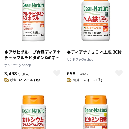
◆アサヒグループ食品ディアナ
◆ディアナチュラ ヘム鉄 30粒
チュラマルチビタミン&ミネラ
サンドラッグe-shop
ル200粒【3個セット】
サンドラッグe-shop
3,498
658
円
（税込）
円
（税込）
積算 32 マイル (1倍)
積算 6 マイル (1倍)