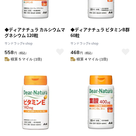
◆ディアナチュラ カルシウムマ
◆ディアナチュラ ビタミンB群
グネシウム 120粒
60粒
サンドラッグe-shop
サンドラッグe-shop
558
468
円
（税込）
円
（税込）
積算 5 マイル (1倍)
積算 4 マイル (1倍)