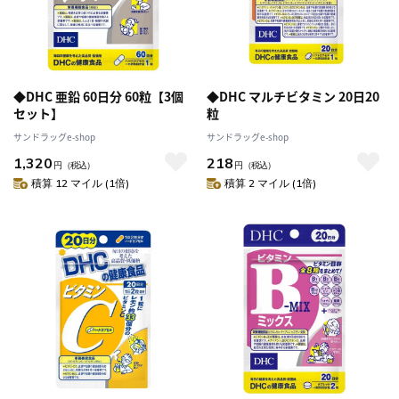
◆DHC 亜鉛 60日分 60粒【3個
◆DHC マルチビタミン 20日20
セット】
粒
サンドラッグe-shop
サンドラッグe-shop
1,320
218
円
（税込）
円
（税込）
積算 12 マイル (1倍)
積算 2 マイル (1倍)