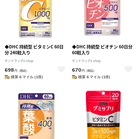
◆DHC 持続型 ビタミンC 60日
◆DHC 持続型 ビオチン 60日分
分 240粒入り
60粒入り
サンドラッグe-shop
サンドラッグe-shop
698
670
円
（税込）
円
（税込）
積算 6 マイル (1倍)
積算 6 マイル (1倍)