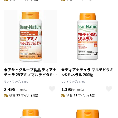
◆アサヒグループ食品 ディアナ
◆ディアナチュラ マルチビタミ
チュラ 29アミノマルチビタミン
ン&ミネラル 200粒
ミネラル 150粒【2個セット】
サンドラッグe-shop
サンドラッグe-shop
2,498
1,199
円
（税込）
円
（税込）
積算 23 マイル (1倍)
積算 11 マイル (1倍)