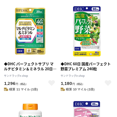
◆DHC パーフェクトサプリ マ
◆DHC 60日 国産パーフェクト
ルチビタミン＆ミネラル 20日分
野菜プレミアム 240粒
80粒
サンドラッグe-shop
サンドラッグe-shop
1,296
1,180
円
（税込）
円
（税込）
積算 11 マイル (1倍)
積算 10 マイル (1倍)