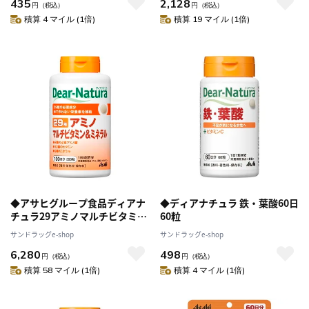
435
2,128
円
（税込）
円
（税込）
積算 4 マイル (1倍)
積算 19 マイル (1倍)
◆アサヒグループ食品ディアナ
◆ディアナチュラ 鉄・葉酸60日
チュラ29アミノマルチビタミン
60粒
&ミネラル300粒(100日)【3個
サンドラッグe-shop
サンドラッグe-shop
セット】
6,280
498
円
（税込）
円
（税込）
積算 58 マイル (1倍)
積算 4 マイル (1倍)