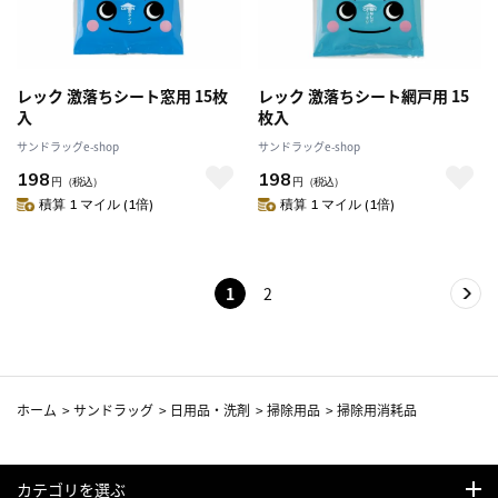
レック 激落ちシート窓用 15枚
レック 激落ちシート網戸用 15
入
枚入
サンドラッグe-shop
サンドラッグe-shop
198
198
円
（税込）
円
（税込）
積算 1 マイル (1倍)
積算 1 マイル (1倍)
1
2
ホーム
>
サンドラッグ
>
日用品・洗剤
>
掃除用品
>
掃除用消耗品
カテゴリを選ぶ