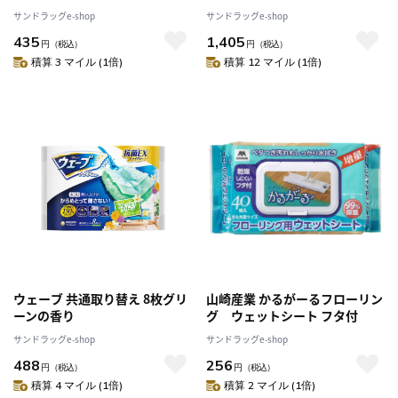
サンドラッグe-shop
サンドラッグe-shop
435
1,405
円
（税込）
円
（税込）
積算 3 マイル (1倍)
積算 12 マイル (1倍)
ウェーブ 共通取り替え 8枚グリ
山崎産業 かるがーるフローリン
ーンの香り
グ ウェットシート フタ付
サンドラッグe-shop
サンドラッグe-shop
488
256
円
（税込）
円
（税込）
積算 4 マイル (1倍)
積算 2 マイル (1倍)