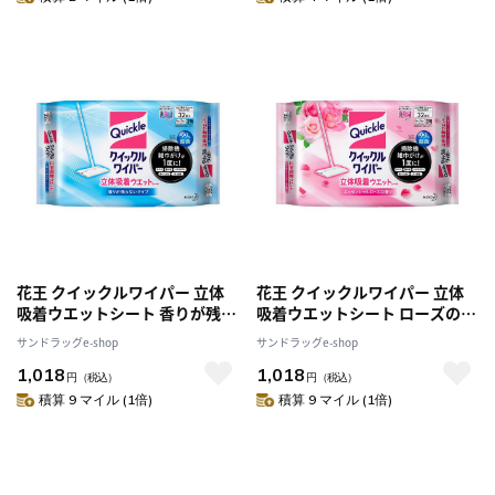
花王 クイックルワイパー 立体
花王 クイックルワイパー 立体
吸着ウエットシート 香りが残ら
吸着ウエットシート ローズの香
ないタイプ 32枚
り 32枚
サンドラッグe-shop
サンドラッグe-shop
1,018
1,018
円
（税込）
円
（税込）
積算 9 マイル (1倍)
積算 9 マイル (1倍)