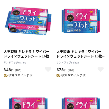
大王製紙 キレキラ！ ワイパー
大王製紙 キレキラ！ワイパー
ドライ×ウェットシート 16枚
ドライ×ウェットシート 16枚
×2P
サンドラッグe-shop
サンドラッグe-shop
348
678
円
（税込）
円
（税込）
積算 3 マイル (1倍)
積算 6 マイル (1倍)