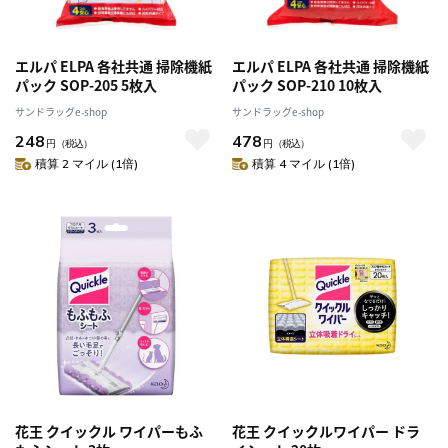
エルパ ELPA 各社共通 掃除機紙
エルパ ELPA 各社共通 掃除機紙
パック SOP-205 5枚入
パック SOP-210 10枚入
サンドラッグe-shop
サンドラッグe-shop
248
478
円
（税込）
円
（税込）
積算 2 マイル (1倍)
積算 4 マイル (1倍)
花王 クイックル ワイパーもふ
花王 クイックルワイパー ドラ