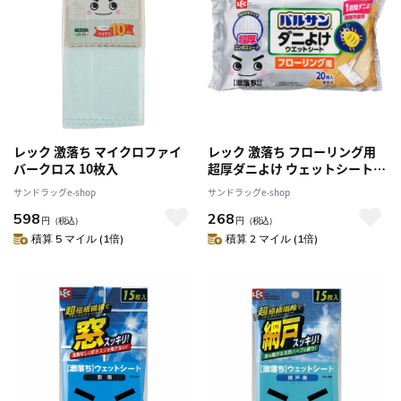
レック 激落ち マイクロファイ
レック 激落ち フローリング用
バークロス 10枚入
超厚ダニよけ ウェットシート
20枚
サンドラッグe-shop
サンドラッグe-shop
598
268
円
（税込）
円
（税込）
積算 5 マイル (1倍)
積算 2 マイル (1倍)