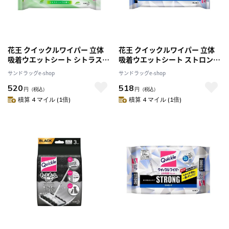
花王 クイックルワイパー 立体
花王 クイックルワイパー 立体
吸着ウエットシート シトラスハ
吸着ウエットシート ストロング
ーブの香り 16枚
12枚
サンドラッグe-shop
サンドラッグe-shop
520
518
円
（税込）
円
（税込）
積算 4 マイル (1倍)
積算 4 マイル (1倍)