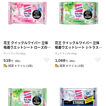
花王 クイックルワイパー 立体
花王 クイックルワイパー 立体
吸着ウエットシート ローズの香
吸着ウエットシート シトラスハ
り 16枚
ーブの香り 32枚
サンドラッグe-shop
サンドラッグe-shop
518
1,068
円
（税込）
円
（税込）
積算 4 マイル (1倍)
積算 9 マイル (1倍)