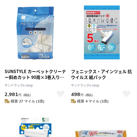
SUNSTYLE カーペットクリーナ
フェニックス・アインツェル 抗
ー斜めカット 90周×3巻入り
ウイルス 紙パック
【10個セット】
サンドラッグe-shop
サンドラッグe-shop
2,981
498
円
（税込）
円
（税込）
積算 27 マイル (1倍)
積算 4 マイル (1倍)