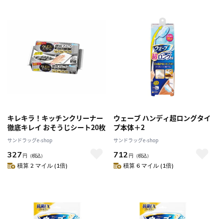
キレキラ！キッチンクリーナー
ウェーブ ハンディ超ロングタイ
徹底キレイ おそうじシート20枚
プ本体＋2
サンドラッグe-shop
サンドラッグe-shop
327
712
円
（税込）
円
（税込）
積算 2 マイル (1倍)
積算 6 マイル (1倍)