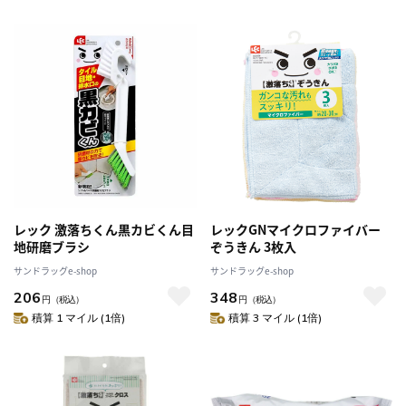
レック 激落ちくん黒カビくん目
レックGNマイクロファイバー
地研磨ブラシ
ぞうきん 3枚入
サンドラッグe-shop
サンドラッグe-shop
206
348
円
（税込）
円
（税込）
積算 1 マイル (1倍)
積算 3 マイル (1倍)