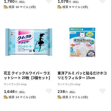
1,780
1,078
円
（税込）
円
（税込）
積算 16 マイル (1倍)
積算 9 マイル (1倍)
花王 クイックルワイパー ウエ
東洋アルミ パッと貼るだけホコ
ットシート 20枚【3個セット】
リとりフィルター 15cm
サンドラッグe-shop
サンドラッグe-shop
1,648
238
円
（税込）
円
（税込）
積算 14 マイル (1倍)
積算 2 マイル (1倍)