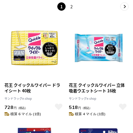
1
2
花王 クイックルワイパー ドラ
花王 クイックルワイパー 立体
イシート 40枚
吸着ウエットシート 16枚
サンドラッグe-shop
サンドラッグe-shop
728
518
円
（税込）
円
（税込）
積算 6 マイル (1倍)
積算 4 マイル (1倍)