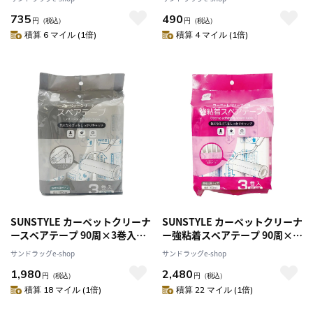
735
490
円
（税込）
円
（税込）
積算 6 マイル (1倍)
積算 4 マイル (1倍)
SUNSTYLE カーペットクリーナ
SUNSTYLE カーペットクリーナ
ースペアテープ 90周×3巻入り
ー強粘着スペアテープ 90周×3
【10個セット】
巻入り【10個セット】
サンドラッグe-shop
サンドラッグe-shop
1,980
2,480
円
（税込）
円
（税込）
積算 18 マイル (1倍)
積算 22 マイル (1倍)