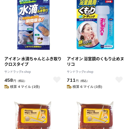
アイオン 水滴ちゃんとふき取り
アイオン 浴室鏡のくもり止めヌ
クロスタイプ
リコ
サンドラッグe-shop
サンドラッグe-shop
458
711
円
（税込）
円
（税込）
積算 4 マイル (1倍)
積算 6 マイル (1倍)