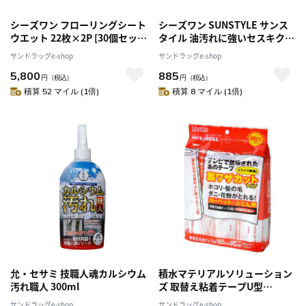
シーズワン フローリングシート
シーズワン SUNSTYLE サンス
ウエット 22枚×2P [30個セッ
タイル 油汚れに強いセスキクリ
ト]
ーナー 80枚【3個セット】
サンドラッグe-shop
サンドラッグe-shop
5,800
885
円
（税込）
円
（税込）
積算 52 マイル (1倍)
積算 8 マイル (1倍)
允・セサミ 技職人魂カルシウム
積水マテリアルソリューション
汚れ職人 300ml
ズ 取替え粘着テープU型
J5UT3P
サンドラッグe-shop
サンドラッグe-shop