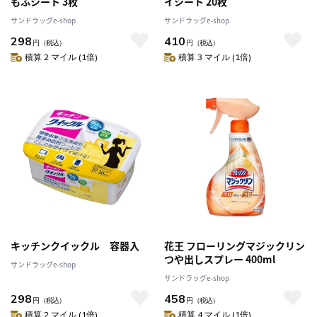
もふシート 3枚
イシート 20枚
サンドラッグe-shop
サンドラッグe-shop
298
410
円
（税込）
円
（税込）
積算 2 マイル (1倍)
積算 3 マイル (1倍)
キッチンクイックル 容器入
花王 フローリングマジックリン
つや出しスプレー 400ml
サンドラッグe-shop
サンドラッグe-shop
298
458
円
（税込）
円
（税込）
積算 2 マイル (1倍)
積算 4 マイル (1倍)