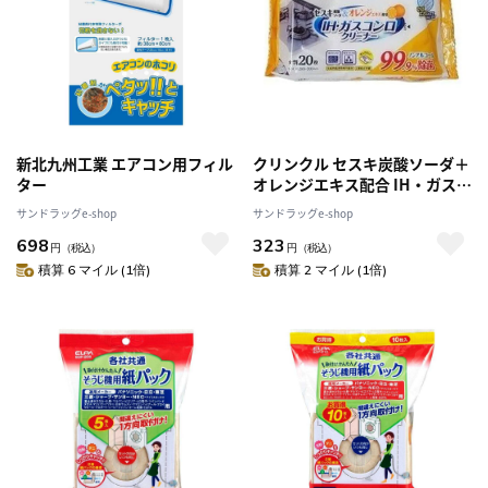
新北九州工業 エアコン用フィル
クリンクル セスキ炭酸ソーダ＋
ター
オレンジエキス配合 IH・ガスコ
ンロクリーナー 大判20枚【3個
サンドラッグe-shop
サンドラッグe-shop
セット】
698
323
円
（税込）
円
（税込）
積算 6 マイル (1倍)
積算 2 マイル (1倍)