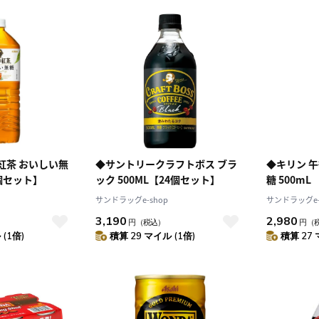
紅茶 おいしい無
◆サントリークラフトボス ブラ
◆キリン 
0mL 【6個セット】
ック 500ML【24個セット】
糖
サンドラッグe-shop
サンドラッグe-
3,190
2,980
円
（税込）
円
（
(1倍)
積算 29 マイル (1倍)
積算 27 
10
2026.10
月
2026.11
木
金
土
日
月
火
水
木
金
土