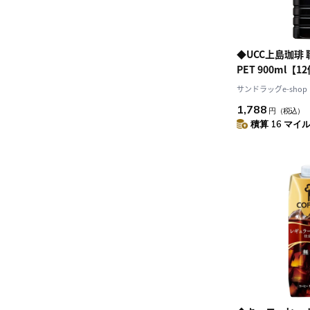
◆UCC上島珈琲
PET 900ml【
サンドラッグe-shop
1,788
円
（税込）
積算 16 マイル 