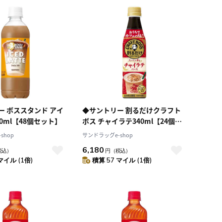
ー ボススタンド アイ
◆サントリー 割るだけクラフト
0ml【48個セット】
ボス チャイラテ340ml【24個セ
ット】
shop
サンドラッグe-shop
6,180
税込）
円
（税込）
マイル (1倍)
積算 57 マイル (1倍)