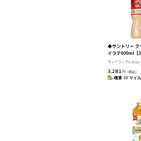
◆サントリー ク
イラテ600ml【
サンドラッグe-shop
3,281
円
（税込）
積算 30 マイル 