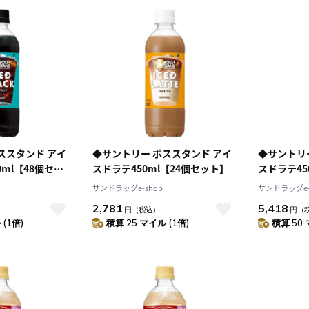
ススタンド アイ
◆サントリー ボススタンド アイ
◆サントリ
ml【48個セッ
スドラテ450ml【24個セット】
スドラテ45
サンドラッグe-shop
サンドラッグe-
2,781
5,418
円
（税込）
円
（
(1倍)
積算 25 マイル (1倍)
積算 50 