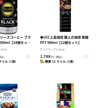
タリーズコーヒー ブラ
◆UCC上島珈琲 職人の珈琲 無糖
390ml【24個セッ
PET 900ml【12個セット】
shop
サンドラッグe-shop
1,788
税込）
円
（税込）
マイル (1倍)
積算 16 マイル (1倍)