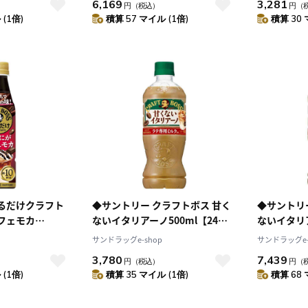
6,169
3,281
円
（税込）
円
（
(1倍)
積算 57 マイル (1倍)
積算 30 
割るだけクラフト
◆サントリー クラフトボス 甘く
◆サントリ
フェモカ
ないイタリアーノ500ml【24個
ないイタリア
セット】
セット】
セット】
サンドラッグe-shop
サンドラッグe-
3,780
7,439
円
（税込）
円
（
(1倍)
積算 35 マイル (1倍)
積算 68 