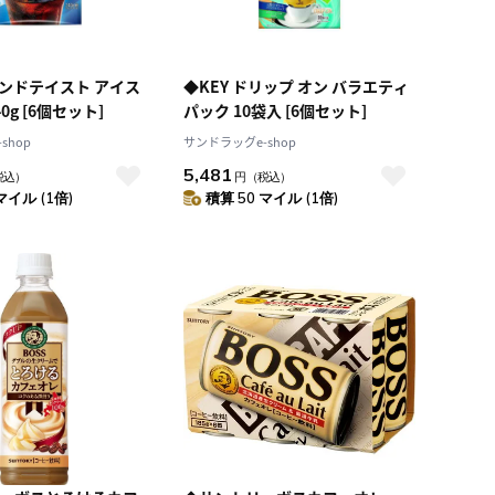
ランドテイスト アイス
◆KEY ドリップ オン バラエティ
コーヒー 240g [6個セット]
パック 10袋入 [6個セット]
shop
サンドラッグe-shop
5,481
税込）
円
（税込）
マイル (1倍)
積算 50 マイル (1倍)