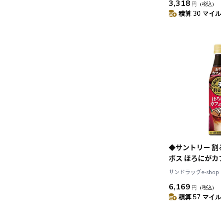
3,318
円
（税込）
積算 30 マイル 
◆サントリー 
ボス ほろにがカ
340ml【24個
サンドラッグe-shop
6,169
円
（税込）
積算 57 マイル 