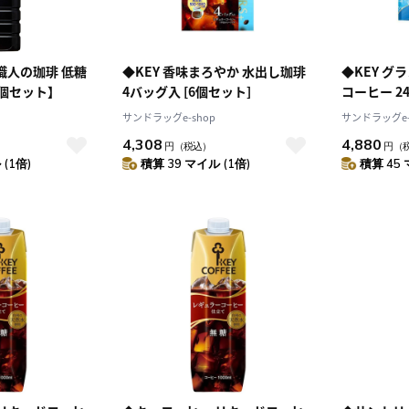
 職人の珈琲 低糖
◆KEY 香味まろやか 水出し珈琲
◆KEY グ
12個セット】
4バッグ入 [6個セット]
サンドラッグe-shop
サンドラッグe-
4,308
4,880
円
（税込）
円
（
(1倍)
積算 39 マイル (1倍)
積算 45 