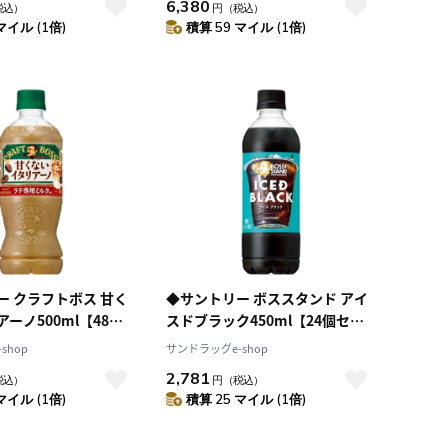
6,380
税込）
円
（税込）
マイル (1倍)
積算 59 マイル (1倍)
ー クラフトボス 甘く
◆サントリー ボススタンド アイ
ーノ500ml【48個
スドブラック450ml【24個セッ
ト】
shop
サンドラッグe-shop
2,781
税込）
円
（税込）
マイル (1倍)
積算 25 マイル (1倍)