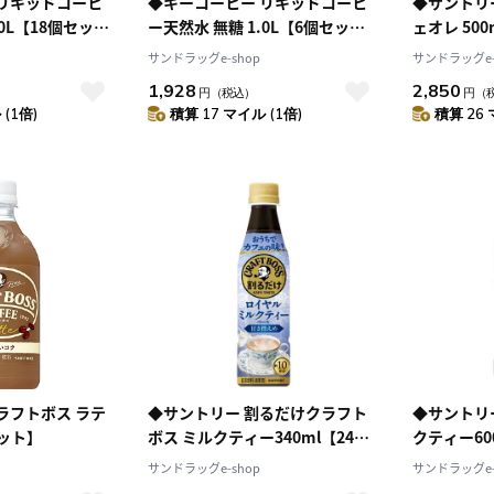
 リキッドコーヒ
◆キーコーヒー リキッドコーヒ
◆サントリ
.0L【18個セッ
ー天然水 無糖 1.0L【6個セッ
ェオレ 50
ト】
サンドラッグe-shop
サンドラッグe-
1,928
2,850
円
（税込）
円
（
(1倍)
積算 17 マイル (1倍)
積算 26 
ラフトボス ラテ
◆サントリー 割るだけクラフト
◆サントリ
セット】
ボス ミルクティー340ml【24個
クティー60
セット】
サンドラッグe-shop
サンドラッグe-