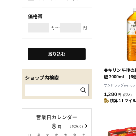
価格帯
円
～
円
絞り込む
◆キリン 午後の
糖 200
ショップ内検索
サンドラッグe-shop
1,280
円
（税込）
積算 11 マイル 
営業日カレンダー
8
9
月
2026.09
月
日
月
火
水
木
金
土
日
月
火
水