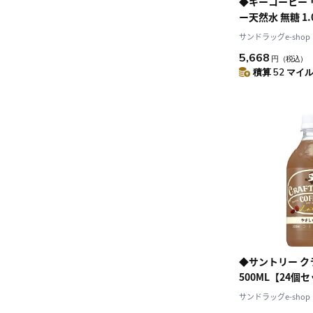
◆キーコーヒー
ー天然水 無糖 1
ト】
サンドラッグe-shop
5,668
円
（税込）
積算 52 マイル 
◆サントリー ク
500ML【24個
サンドラッグe-shop