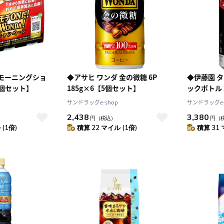
4
5
1
2
3
0
11
12
4
5
6
7
8
9
10
7
18
19
11
12
13
14
15
16
17
4
25
26
18
19
20
21
22
23
24
25
26
27
28
29
30
31
ダモーニングショ
◆アサヒ ワンダ 金の微糖 6P
◆伊藤園 
【5個セット】
185g×6【5個セット】
ックボトル 
ト】
サンドラッグe-shop
サンドラッグe-
2,438
3,380
円
（税込）
円
（
(1倍)
積算 22 マイル (1倍)
積算 31 