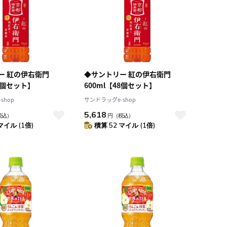
ー 紅の伊右衛門
◆サントリー 紅の伊右衛門
24個セット】
600ml【48個セット】
shop
サンドラッグe-shop
5,618
税込）
円
（税込）
マイル (1倍)
積算 52 マイル (1倍)