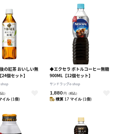
積算マイル率（高い
順）
人気順
レビュー件数（多い
順）
レビュー評価（高い
順）
価格（安い順）
価格（高い順）
午後の紅茶 おいしい無
◆エクセラ ボトルコーヒー無糖
 500mL 【24個セット】
900ML【12個セット】
shop
サンドラッグe-shop
1,880
税込）
円
（税込）
マイル (1倍)
積算 17 マイル (1倍)