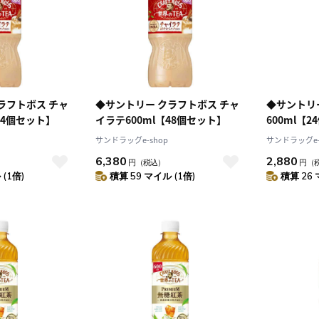
ラフトボス チャ
◆サントリー クラフトボス チャ
◆サントリ
24個セット】
イラテ600ml【48個セット】
600ml【
サンドラッグe-shop
サンドラッグe-
6,380
2,880
円
（税込）
円
（
(1倍)
積算 59 マイル (1倍)
積算 26 