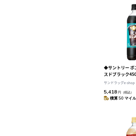
◆サントリー ボ
スドブラック450
ト】
サンドラッグe-shop
5,418
円
（税込）
積算 50 マイル 