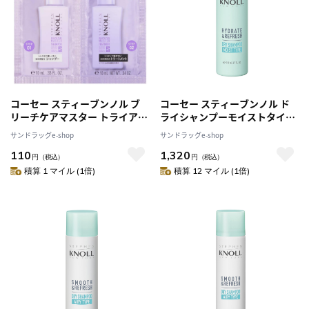
コーセー スティーブンノル ブ
コーセー スティーブンノル ド
リーチケアマスター トライアル
ライシャンプーモイストタイプ
10ml+10ml
80g
サンドラッグe-shop
サンドラッグe-shop
110
1,320
円
（税込）
円
（税込）
積算 1 マイル (1倍)
積算 12 マイル (1倍)