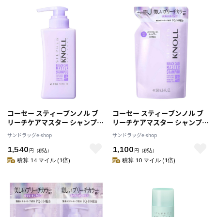
コーセー スティーブンノル ブ
コーセー スティーブンノル ブ
リーチケアマスター シャンプー
リーチケアマスター シャンプー
300ml
詰め替え用 250ml
サンドラッグe-shop
サンドラッグe-shop
1,540
1,100
円
（税込）
円
（税込）
積算 14 マイル (1倍)
積算 10 マイル (1倍)