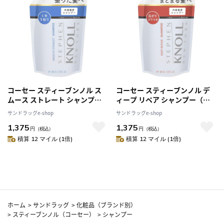
コーセー スティーブンノル ス
コーセー スティーブンノル デ
ムース ストレート シャンプー
ィープ リペア シャンプー（詰
（詰め替え用） 380mL
め替え用） 380mL
サンドラッグe-shop
サンドラッグe-shop
1,375
1,375
円
（税込）
円
（税込）
積算 12 マイル (1倍)
積算 12 マイル (1倍)
ホーム
>
サンドラッグ
>
化粧品（ブランド別）
>
スティーブンノル（コーセー）
>
シャンプー