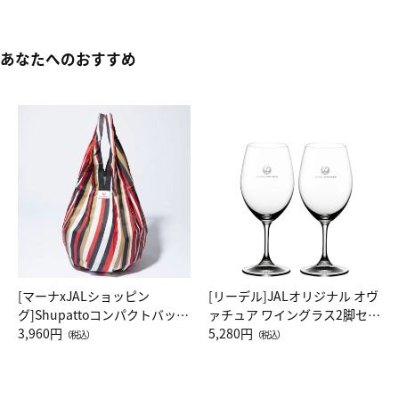
あなたへのおすすめ
[マーナxJALショッピン
[リーデル]JALオリジナル オヴ
グ]Shupattoコンパクトバッグ
ァチュア ワイングラス2脚セッ
Drop JAL客室乗務員（LC）ス
3,960円
ト（レッドワイン）
5,280円
（税込）
（税込）
カーフ柄