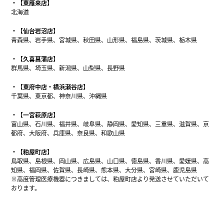
【東雁来店】
北海道
【仙台岩沼店】
青森県、岩手県、宮城県、秋田県、山形県、福島県、茨城県、栃木県
【久喜菖蒲店】
群馬県、埼玉県、新潟県、山梨県、長野県
【東府中店・横浜瀬谷店】
千葉県、東京都、神奈川県、沖縄県
【一宮萩原店】
富山県、石川県、福井県、岐阜県、静岡県、愛知県、三重県、滋賀県、京
都府、大阪府、兵庫県、奈良県、和歌山県
【粕屋町店】
鳥取県、島根県、岡山県、広島県、山口県、徳島県、香川県、愛媛県、高
知県、福岡県、佐賀県、長崎県、熊本県、大分県、宮崎県、鹿児島県
※高度管理医療機器につきましては、粕屋町店より発送させていただいて
おります。