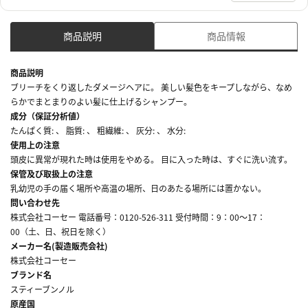
商品説明
商品情報
商品説明
ブリーチをくり返したダメージヘアに。 美しい髪色をキープしながら、なめ
らかでまとまりのよい髪に仕上げるシャンプー。
成分（保証分析値）
たんぱく質: 、 脂質: 、 粗繊維: 、 灰分: 、 水分:
使用上の注意
頭皮に異常が現れた時は使用をやめる。 目に入った時は、すぐに洗い流す。
保管及び取扱上の注意
乳幼児の手の届く場所や高温の場所、日のあたる場所には置かない。
問い合わせ先
株式会社コーセー 電話番号：0120-526-311 受付時間：9：00～17：
00（土、日、祝日を除く）
メーカー名(製造販売会社)
株式会社コーセー
ブランド名
スティーブンノル
原産国