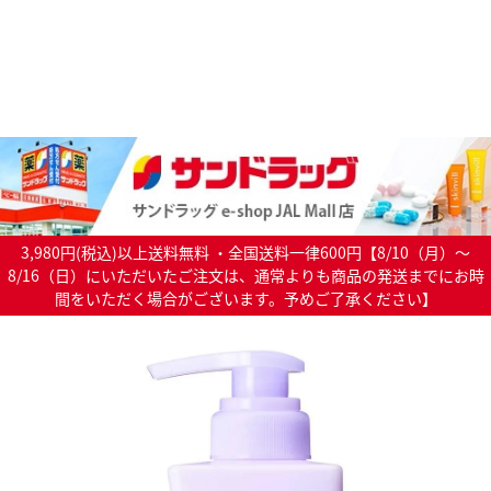
3,980円(税込)以上送料無料 ・全国送料一律600円【8/10（月）～
8/16（日）にいただいたご注文は、通常よりも商品の発送までにお時
間をいただく場合がございます。予めご了承ください】