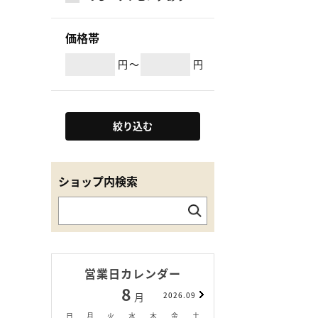
価格帯
円
～
円
絞り込む
ショップ内検索
営業日カレンダー
8
9
月
2026.09
月
日
月
火
水
木
金
土
日
月
火
水