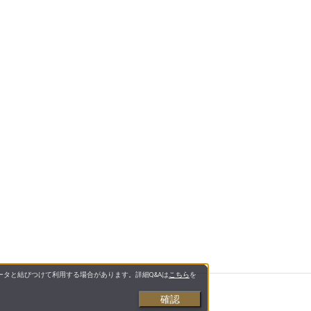
タと結びつけて利用する場合があります。詳細Q&Aは
こちら
を
確認