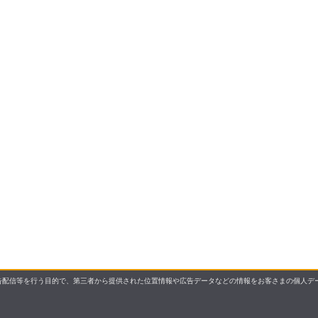
配信等を行う目的で、第三者から提供された位置情報や広告データなどの情報をお客さまの個人デー