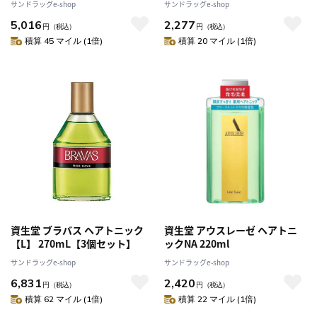
サンドラッグe-shop
サンドラッグe-shop
5,016
2,277
円
（税込）
円
（税込）
積算 45 マイル (1倍)
積算 20 マイル (1倍)
資生堂 ブラバス ヘアトニック
資生堂 アウスレーゼ ヘアトニ
【L】 270mL【3個セット】
ックNA 220ml
サンドラッグe-shop
サンドラッグe-shop
6,831
2,420
円
（税込）
円
（税込）
積算 62 マイル (1倍)
積算 22 マイル (1倍)