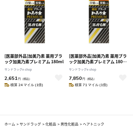
[医薬部外品]加美乃素 薬用ブラ
[医薬部外品]加美乃素 薬用ブラ
ック加美乃素プレミアム 180ml
ック加美乃素プレミアム 180ml
[3個セット]
サンドラッグe-shop
サンドラッグe-shop
2,651
7,850
円
（税込）
円
（税込）
積算 24 マイル (1倍)
積算 71 マイル (1倍)
ホーム
>
サンドラッグ
>
化粧品
>
男性化粧品
>
ヘアトニック