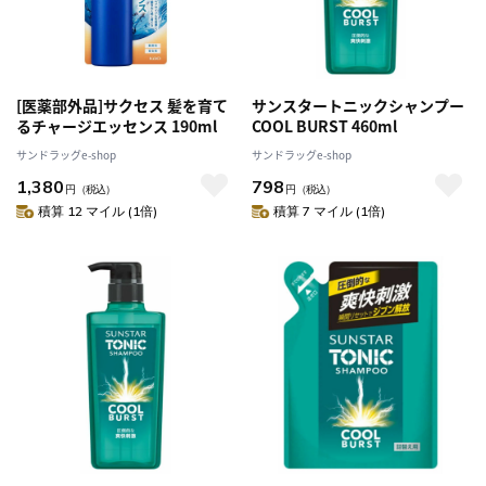
[医薬部外品]サクセス 髪を育て
サンスタートニックシャンプー
るチャージエッセンス 190ml
COOL BURST 460ml
サンドラッグe-shop
サンドラッグe-shop
1,380
798
円
（税込）
円
（税込）
積算 12 マイル (1倍)
積算 7 マイル (1倍)