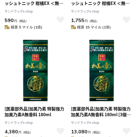
ッシュトニック 柑橘EX ＜無香
ッシュトニック 柑橘EX ＜無香
料＞ 190g
料＞ 190g [3個セット]
サンドラッグe-shop
サンドラッグe-shop
590
1,755
円
（税込）
円
（税込）
積算 5 マイル (1倍)
積算 15 マイル (1倍)
[医薬部外品]加美乃素 特製強力
[医薬部外品]加美乃素 特製強力
加美乃素A無香料 180ml
加美乃素A無香料 180ml [3個セ
ット]
サンドラッグe-shop
サンドラッグe-shop
4,380
13,080
円
（税込）
円
（税込）