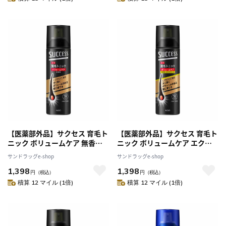
【医薬部外品】サクセス 育毛ト
【医薬部外品】サクセス 育毛ト
ニック ボリュームケア 無香料
ニック ボリュームケア エクス
180g
トラクール 無香料 180g
サンドラッグe-shop
サンドラッグe-shop
1,398
1,398
円
（税込）
円
（税込）
積算 12 マイル (1倍)
積算 12 マイル (1倍)