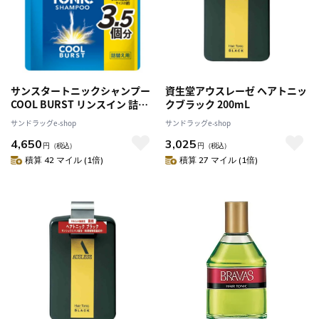
サンスタートニックシャンプー
資生堂アウスレーゼ ヘアトニッ
COOL BURST リンスイン 詰替
クブラック 200mL
え大容量 1200ml [3個セット]
サンドラッグe-shop
サンドラッグe-shop
4,650
3,025
円
（税込）
円
（税込）
積算 42 マイル (1倍)
積算 27 マイル (1倍)