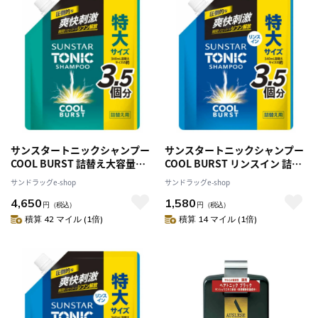
サンスタートニックシャンプー
サンスタートニックシャンプー
COOL BURST 詰替え大容量
COOL BURST リンスイン 詰替
1200ml [3個セット]
え大容量 1200ml
サンドラッグe-shop
サンドラッグe-shop
4,650
1,580
円
（税込）
円
（税込）
積算 42 マイル (1倍)
積算 14 マイル (1倍)