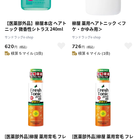
【医薬部外品】柳屋本店 ヘアト
柳屋 薬用ヘアトニック ＜フ
ニック 微香性シトラス 240ml
ケ・かゆみ用＞
サンドラッグe-shop
サンドラッグe-shop
620
726
円
（税込）
円
（税込）
積算 5 マイル (1倍)
積算 6 マイル (1倍)
[医薬部外品]柳屋 薬用育毛 フレ
[医薬部外品]柳屋 薬用育毛 フレ