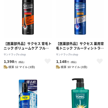
【医薬部外品】サクセス 育毛ト
【医薬部外品】サクセス 薬用育
ニック ボリュームケア フルー
毛トニック フルーティシトラス
ティシトラス 180g
180g
サンドラッグe-shop
サンドラッグe-shop
1,398
1,148
円
（税込）
円
（税込）
積算 12 マイル (1倍)
積算 10 マイル (1倍)