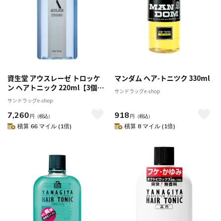
資生堂 アウスレーゼ トロッケ
マンダム ヘア-トニツク 330ml
ン ヘアトニック 220ml【3個セ
サンドラッグe-shop
ット】
サンドラッグe-shop
7,260
918
円
（税込）
円
（税込）
積算 66 マイル (1倍)
積算 8 マイル (1倍)