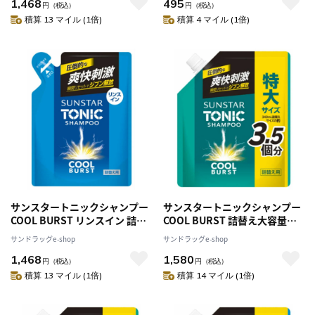
1,468
495
円
（税込）
円
（税込）
積算 13 マイル (1倍)
積算 4 マイル (1倍)
サンスタートニックシャンプー
サンスタートニックシャンプー
COOL BURST リンスイン 詰替
COOL BURST 詰替え大容量
え用 340ml [3個セット]
1200ml
サンドラッグe-shop
サンドラッグe-shop
1,468
1,580
円
（税込）
円
（税込）
積算 13 マイル (1倍)
積算 14 マイル (1倍)