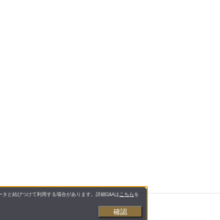
タと結びつけて利用する場合があります。詳細Q&Aは
こちら
を
確認