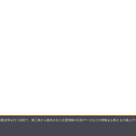
配信等を行う目的で、第三者から提供された位置情報や広告データなどの情報をお客さまの個人デー