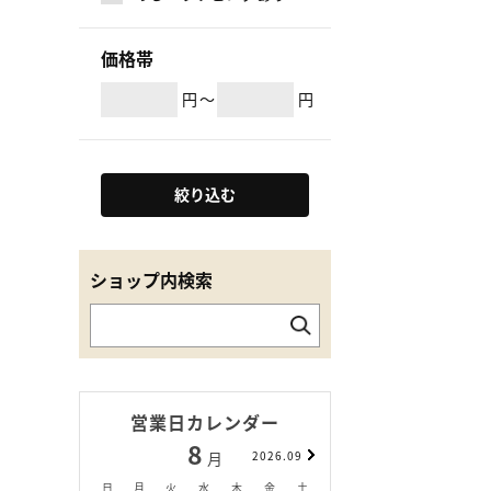
価格帯
円
～
円
絞り込む
ショップ内検索
営業日カレンダー
8
9
月
2026.09
月
日
月
火
水
木
金
土
日
月
火
水